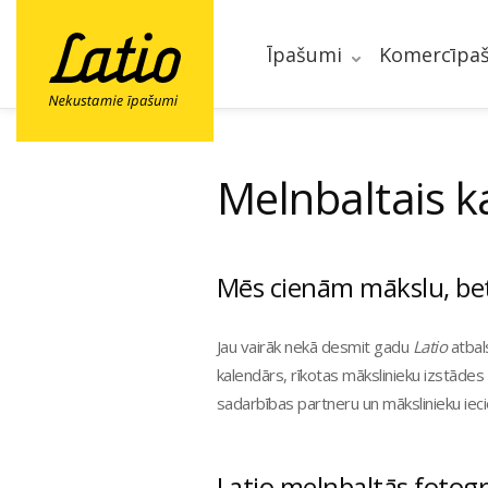
Īpašumi
Komercīpa
Melnbaltais k
Mēs cienām mākslu, bet
Jau vairāk nekā desmit gadu
Latio
atbal
kalendārs, rīkotas mākslinieku izstādes 
sadarbības partneru un mākslinieku ieci
Latio melnbaltās fotogr