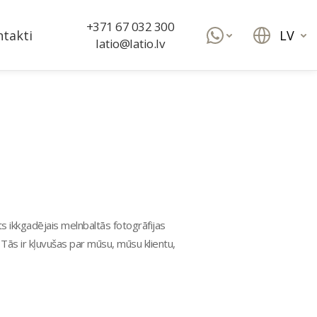
+371 67 032 300
LV
takti
latio@latio.lv
s ikkgadējais melnbaltās fotogrāfijas
 Tās ir kļuvušas par mūsu, mūsu klientu,