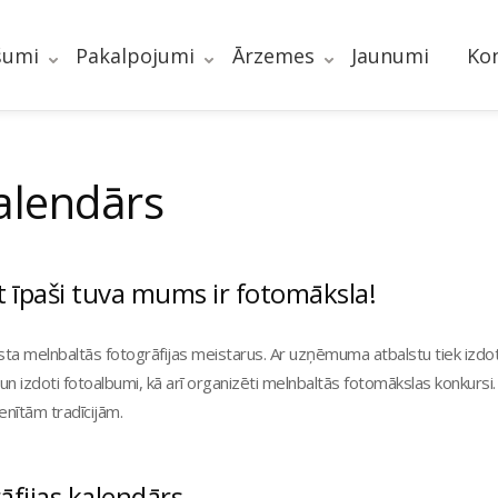
šumi
Pakalpojumi
Ārzemes
Jaunumi
Kon
alendārs
 īpaši tuva mums ir fotomāksla!
sta melnbaltās fotogrāfijas meistarus. Ar uzņēmuma atbalstu tiek izdot
un izdoti fotoalbumi, kā arī organizēti melnbaltās fotomākslas konkursi.
enītām tradīcijām.
āfijas kalendārs