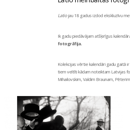
Latio
jau 18 gadus izdod ekskluzīvu mel
Ik gadu piedāvājam atšķirīgus kalendār
fotogrāfija.
Kolekcijas vērtie kalendāri gadu gaitā ir
tiem veltīti kādam noteiktam Latvija
Mihailovskim, Valdim Braunam, Pēteri