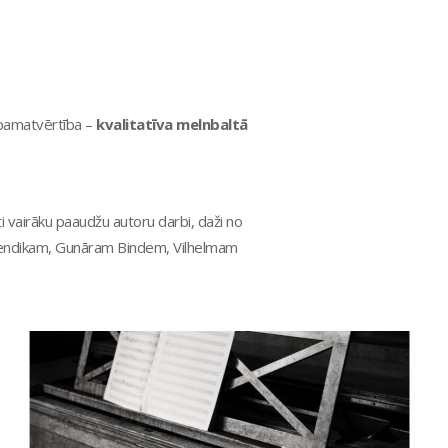
 pamatvērtība –
kvalitatīva melnbaltā
uti vairāku paaudžu autoru darbi, daži no
 Bendikam, Gunāram Bindem, Vilhelmam