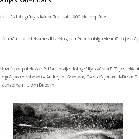
nbaltās fotogrāfijas kalendāru tikai 1 000 eksemplāros.
a formātus un izteiksmes līdzekļus, tomēr nemainīga vienmēr bijusi tā
 kļuvuši par paliekošu vērtību Latvijas fotogrāfijas vēsturē. Tajos iekļa
s fotogrāfijas meistaram – Andrejam Grantam, Gvido Kajonam, Mārcim
m Jaunzemam, Uldim Briedim.