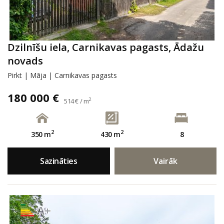
Dzilnīšu iela, Carnikavas pagasts, Ādažu
novads
Pirkt | Māja | Carnikavas pagasts
180 000 €
2
514 € / m
2
2
350 m
430 m
8
Sazināties
Vairāk
A+