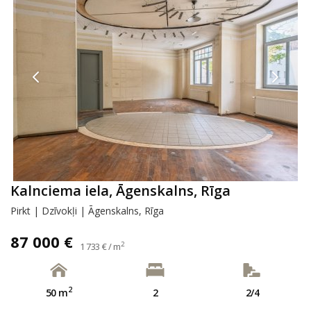
Kalnciema iela, Āgenskalns, Rīga
Pirkt | Dzīvokļi | Āgenskalns, Rīga
87 000 €
2
1 733 € / m
2
50 m
2
2/4