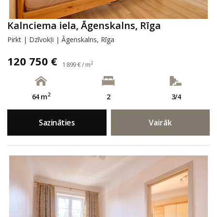
Kalnciema iela, Āgenskalns, Rīga
Pirkt | Dzīvokļi | Āgenskalns, Rīga
120 750 €
2
1 899 € / m
2
64 m
2
3/4
Sazināties
Vairāk