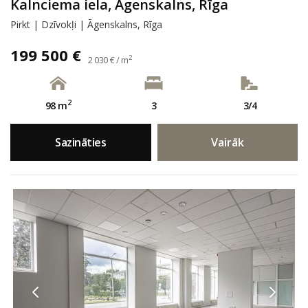
Kalnciema iela, Āgenskalns, Rīga
Pirkt | Dzīvokļi | Āgenskalns, Rīga
199 500 €
2
2 030 € / m
2
98 m
3
3/4
Sazināties
Vairāk