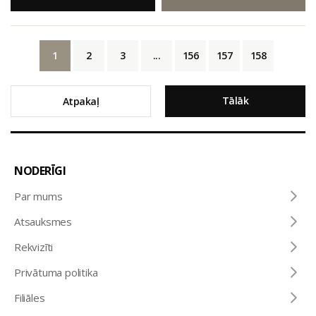
1
2
3
...
156
157
158
Tālāk
Atpakaļ
NODERĪGI
Par mums
Atsauksmes
Rekvizīti
Privātuma politika
Filiāles