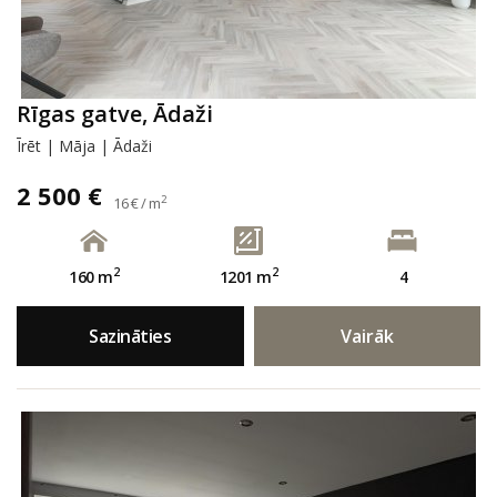
Rīgas gatve, Ādaži
Īrēt | Māja | Ādaži
2 500 €
2
16 € / m
2
2
160 m
1201 m
4
Sazināties
Vairāk