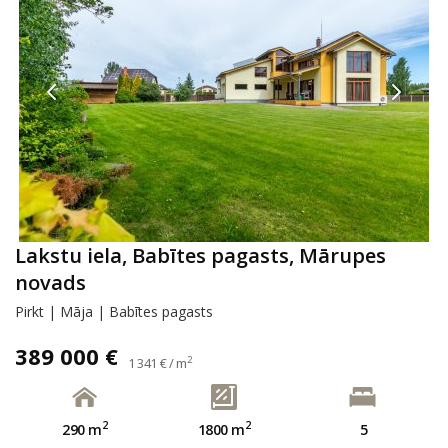
Lakstu iela, Babītes pagasts, Mārupes
novads
Pirkt | Māja | Babītes pagasts
389 000 €
2
1 341 € / m
2
2
290 m
1800 m
5