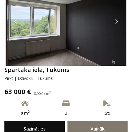
Spartaka iela, Tukums
Pirkt | Dzīvokļi | Tukums
63 000 €
2
0.00 € / m
2
0 m
3
5/5
Sazināties
Vairāk