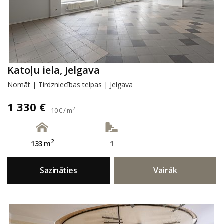
Katoļu iela, Jelgava
Nomāt | Tirdzniecības telpas | Jelgava
1 330 €
2
10 € / m
2
133 m
1
Sazināties
Vairāk