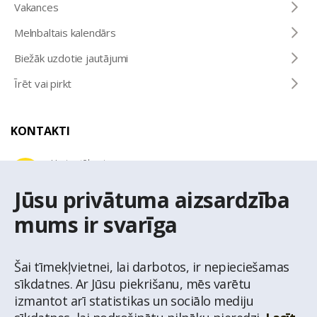
Vakances
Melnbaltais kalendārs
Biežāk uzdotie jautājumi
Īrēt vai pirkt
KONTAKTI
Uzziņu tālrunis
+371 67 032 300
Jūsu privātuma aizsardzība
E-pasta adrese
mums ir svarīga
latio@latio.lv
Šai tīmekļvietnei, lai darbotos, ir nepieciešamas
sīkdatnes. Ar Jūsu piekrišanu, mēs varētu
izmantot arī statistikas un sociālo mediju