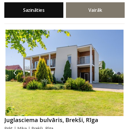
Sazināties
Vairāk
Juglasciema bulvāris, Brekši, Rīga
Pirkt | Māja | Brekši, Rīga