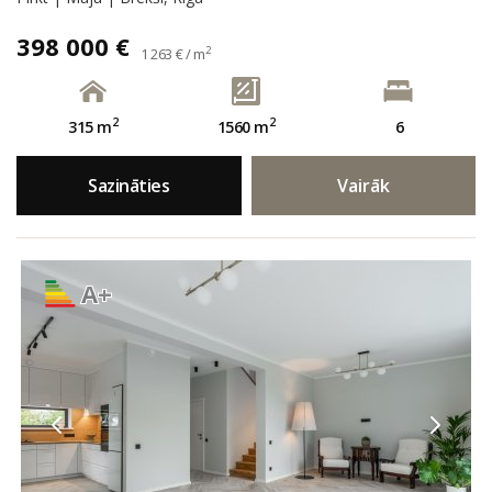
398 000 €
2
1 263 € / m
2
2
315 m
1560 m
6
Sazināties
Vairāk
A+