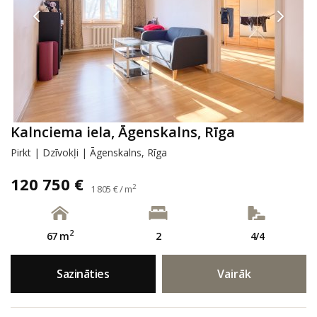
Kalnciema iela, Āgenskalns, Rīga
Pirkt | Dzīvokļi | Āgenskalns, Rīga
120 750 €
2
1 805 € / m
2
67 m
2
4/4
Sazināties
Vairāk