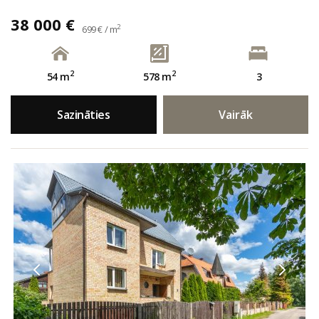
38 000 €
2
699 € / m
2
2
54 m
578 m
3
Sazināties
Vairāk