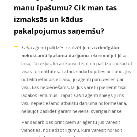
manu īpašumu? Cik man tas
izmaksās un kādus
pakalpojumus saņemšu?
Latio
aģenti palīdzēs realizēt Jums
izdevīgāko
nekustamā īpašuma darījumu
, ekonomējot Jūsu
laiku, līdzekļus, kā arī konsultējot un palīdzot nokārtot
visas formalitātes. Tātad, sadarbojoties ar Latio, Jūs
noteikti ietaupīsiet laiku, jo aģenti parūpēsies par
visu, kas nepieciešams, lai Jūs varētu pieņemt tikai
labākos lēmumus. Tāpat
Latio
aģenti sniegs Jums
visu nepieciešamo atbalstu darījuma noformēšanā,
neļaujot paslīdēt garām nevienai svarīgai niansei.
Par sadarbības principiem ar aģentu Jūs varēsit
vienoties, noslēdzot līgumu, kurā varēsit norādīt