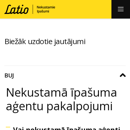
Biežāk uzdotie jautājumi
BUJ
Nekustamā īpašuma
aģentu pakalpojumi
Vai nekustamā īpašuma aģenti