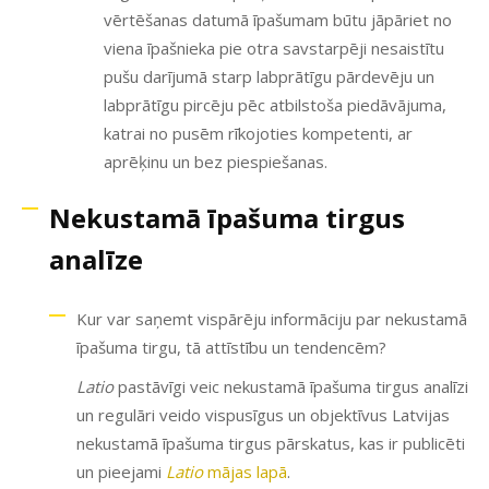
vērtēšanas datumā īpašumam būtu jāpāriet no
viena īpašnieka pie otra savstarpēji nesaistītu
pušu darījumā starp labprātīgu pārdevēju un
labprātīgu pircēju pēc atbilstoša piedāvājuma,
katrai no pusēm rīkojoties kompetenti, ar
aprēķinu un bez piespiešanas.
Nekustamā īpašuma tirgus
analīze
Kur var saņemt vispārēju informāciju par nekustamā
īpašuma tirgu, tā attīstību un tendencēm?
Latio
pastāvīgi veic nekustamā īpašuma tirgus analīzi
un regulāri veido vispusīgus un objektīvus Latvijas
nekustamā īpašuma tirgus pārskatus, kas ir publicēti
un pieejami
Latio
mājas lapā
.