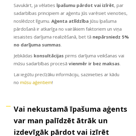
Savukārt, ja vēlaties
īpašumu pārdot vai izīrēt
, par
sadarbības principiem ar aģentu Jūs varēsiet vienoties,
noslēdzot līgumu.
Aģenta atlīdzība
Jūsu īpašuma
pārdošanā ir atkarīga no vairākiem faktoriem un viņa
iesaistes darījuma realizēšanā, bet tā
nepārsniedz 5%
no darījuma summas
.
Jebkādas
konsultācijas
pirms darījuma veikšanas vai
mūsu sadarbības procesā
vienmēr ir bez maksas
.
Lai iegūtu precīzāku informāciju, sazinieties ar kādu
no
mūsu aģentiem
!
Vai nekustamā īpašuma aģents
var man palīdzēt ātrāk un
izdevīgāk pārdot vai izīrēt