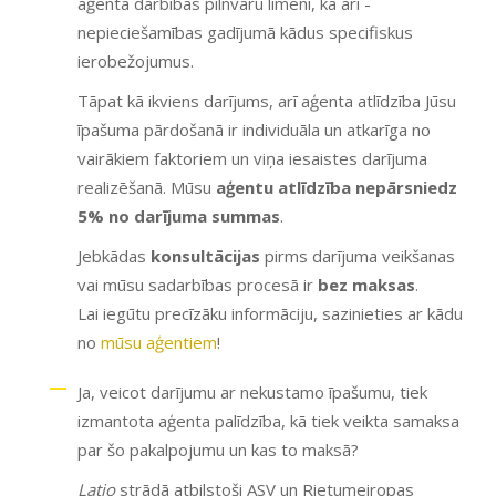
aģenta darbības pilnvaru līmeni, kā arī -
nepieciešamības gadījumā kādus specifiskus
ierobežojumus.
Tāpat kā ikviens darījums, arī aģenta atlīdzība Jūsu
īpašuma pārdošanā ir individuāla un atkarīga no
vairākiem faktoriem un viņa iesaistes darījuma
realizēšanā. Mūsu
aģentu atlīdzība nepārsniedz
5% no darījuma summas
.
Jebkādas
konsultācijas
pirms darījuma veikšanas
vai mūsu sadarbības procesā ir
bez maksas
.
Lai iegūtu precīzāku informāciju, sazinieties ar kādu
no
mūsu aģentiem
!
Ja, veicot darījumu ar nekustamo īpašumu, tiek
izmantota aģenta palīdzība, kā tiek veikta samaksa
par šo pakalpojumu un kas to maksā?
Latio
strādā atbilstoši ASV un Rietumeiropas