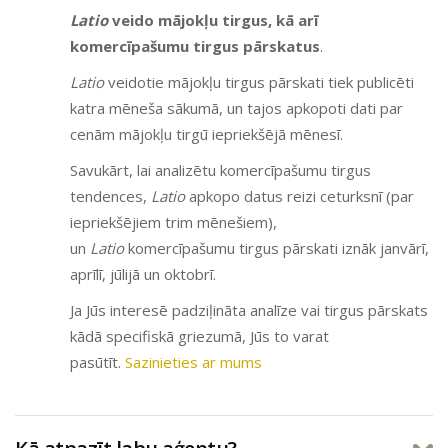
Latio
veido mājokļu tirgus, kā arī
komercīpašumu tirgus pārskatus
.
Latio
veidotie mājokļu tirgus pārskati tiek publicēti
katra mēneša sākumā, un tajos apkopoti dati par
cenām mājokļu tirgū iepriekšējā mēnesī.
Savukārt, lai analizētu komercīpašumu tirgus
tendences,
Latio
apkopo datus reizi ceturksnī (par
iepriekšējiem trim mēnešiem),
un
Latio
komercīpašumu tirgus pārskati iznāk janvārī,
aprīlī, jūlijā un oktobrī.
Ja Jūs interesē padziļināta analīze vai tirgus pārskats
kādā specifiskā griezumā, Jūs to varat
pasūtīt.
Sazinieties ar mums