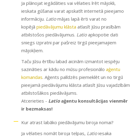
Ja plānojat iegādāties vai vēlaties īrēt mājokli,
ieskata gūšanai varat apskatīt internetā pieejamo
informāciju.
Latio
mājas lapā ērti varat no
kopējā
piedāvājumu klāsta
atlasīt Jūsu prasībām
atbilstošos piedāvājumus.
Latio
apkopotie dati
sniegs izpratni par pašreiz tirgū pieejamajiem
mājokļiem.
Taču Jūsu ērtību labad aicinām izmantot iespēju
sazināties ar kādu no mūsu profesionālo
aģentu
komandas
. Aģents palīdzēs piemeklēt un no tirgū
pieejamā piedāvājumu klāsta atlasīt Jūsu vajadzībām
atbilstošākos piedāvājums.
Atcerieties -
Latio
aģentu konsultācijas vienmēr
ir bezmaksas!
Kur atrast labāko piedāvājumu biroja nomai?
Ja vēlaties nomāt biroja telpas,
Latio
iesaka