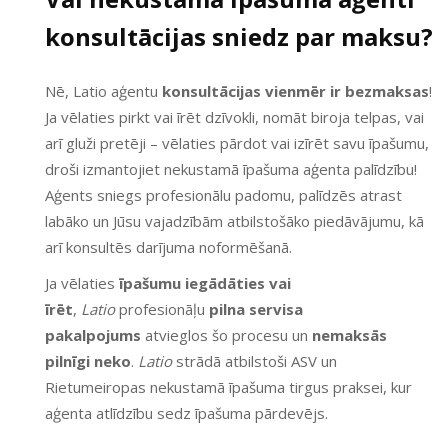
konsultācijas sniedz par maksu?
Nē, Latio aģentu
konsultācijas vienmēr ir bezmaksas
!
Ja vēlaties pirkt vai īrēt dzīvokli, nomāt biroja telpas, vai
arī gluži pretēji – vēlaties pārdot vai izīrēt savu īpašumu,
droši izmantojiet nekustamā īpašuma aģenta palīdzību!
Aģents sniegs profesionālu padomu, palīdzēs atrast
labāko un Jūsu vajadzībām atbilstošāko piedāvājumu, kā
arī konsultēs darījuma noformēšanā.
Ja vēlaties
īpašumu iegādāties vai
īrēt
,
Latio
profesionāļu
pilna servisa
pakalpojums
atvieglos šo procesu un
nemaksās
pilnīgi neko
.
Latio
strādā atbilstoši ASV un
Rietumeiropas nekustamā īpašuma tirgus praksei, kur
aģenta atlīdzību sedz īpašuma pārdevējs.