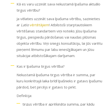
Kā es varu uzzināt sava nekustamā īpašuma aktuālo
tirgus vērtību?
Ja vēlaties uzzināt sava īpašuma vērtību, sazinieties
ar
Latio
vērtētājiem
! Atbilstoši starptautiskiem
vērtēšanas standartiem viņi noteiks Jūsu īpašuma
tirgus, piespiedu pārdošanas vai naudas plūsmas
objekta vērtību. Viņi sniegs konsultāciju, lai Jūs varētu
pieņemt lēmumu par labu ienesīgākajam un Jūsu
situācijai atbilstošākajam darījumam.
Kas ir īpašuma tirgus vērtība?
Nekustamā īpašuma tirgus vērtība ir summa, par
kuru konkrētajā laika brīdī īpašnieks ir gatavs īpašumu
pārdod, bet pircējs ir gatavs to pirkt.
Definīcija:
tirgus vērtība ir aprēķināta summa, par kādu