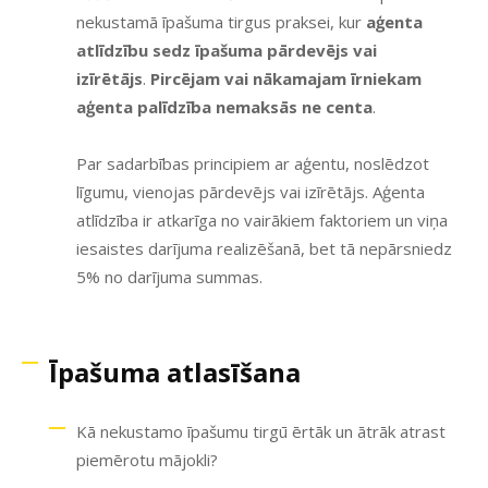
nekustamā īpašuma tirgus praksei, kur
aģenta
atlīdzību sedz īpašuma pārdevējs vai
izīrētājs
.
Pircējam vai nākamajam īrniekam
aģenta palīdzība nemaksās ne centa
.
Par sadarbības principiem ar aģentu, noslēdzot
līgumu, vienojas pārdevējs vai izīrētājs. Aģenta
atlīdzība ir atkarīga no vairākiem faktoriem un viņa
iesaistes darījuma realizēšanā, bet tā nepārsniedz
5% no darījuma summas.
Īpašuma atlasīšana
Kā nekustamo īpašumu tirgū ērtāk un ātrāk atrast
piemērotu mājokli?