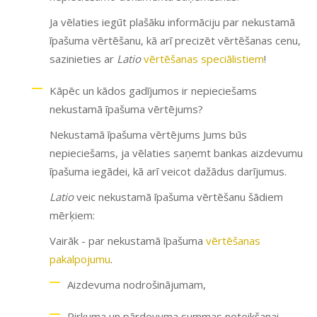
Ja vēlaties iegūt plašāku informāciju par nekustamā
īpašuma vērtēšanu, kā arī precizēt vērtēšanas cenu,
sazinieties ar
Latio
vērtēšanas speciālistiem
!
Kāpēc un kādos gadījumos ir nepieciešams
nekustamā īpašuma vērtējums?
Nekustamā īpašuma vērtējums Jums būs
nepieciešams, ja vēlaties saņemt bankas aizdevumu
īpašuma iegādei, kā arī veicot dažādus darījumus.
Latio
veic nekustamā īpašuma vērtēšanu šādiem
mērķiem:
Vairāk - par nekustamā īpašuma
vērtēšanas
pakalpojumu
.
Aizdevuma nodrošinājumam,
Pirkuma un pārdevuma summas noteikšanai,