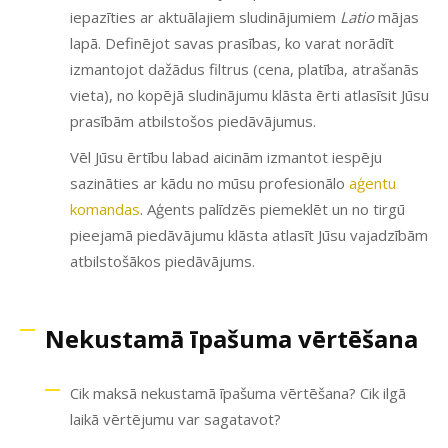
iepazīties ar aktuālajiem sludinājumiem
Latio
mājas
lapā. Definējot savas prasības, ko varat norādīt
izmantojot dažādus filtrus (cena, platība, atrašanās
vieta), no kopējā sludinājumu klāsta ērti atlasīsit Jūsu
prasībām atbilstošos piedāvājumus.
Vēl Jūsu ērtību labad aicinām izmantot iespēju
sazināties ar kādu no mūsu profesionālo
aģentu
komandas
. Aģents palīdzēs piemeklēt un no tirgū
pieejamā piedāvājumu klāsta atlasīt Jūsu vajadzībām
atbilstošākos piedāvājums.
Nekustamā īpašuma vērtēšana
Cik maksā nekustamā īpašuma vērtēšana? Cik ilgā
laikā vērtējumu var sagatavot?