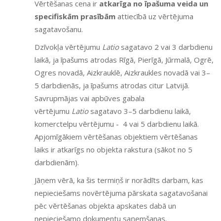
Vērtēšanas cena ir
atkarīga no īpašuma veida un
specifiskām prasībām
attiecībā uz vērtējuma
sagatavošanu.
Dzīvokļa vērtējumu
Latio
sagatavo 2 vai 3 darbdienu
laikā, ja īpašums atrodas Rīgā, Pierīgā, Jūrmalā, Ogrē,
Ogres novadā, Aizkrauklē, Aizkraukles novadā vai 3–
5 darbdienās, ja īpašums atrodas citur Latvijā.
Savrupmājas vai apbūves gabala
vērtējumu
Latio
sagatavo 3–5 darbdienu laikā,
komerctelpu vērtējumu - 4 vai 5 darbdienu laikā.
Apjomīgākiem vērtēšanas objektiem vērtēšanas
laiks ir atkarīgs no objekta rakstura (sākot no 5
darbdienām).
Jāņem vērā, ka šis termiņš ir norādīts darbam, kas
nepieciešams novērtējuma pārskata sagatavošanai
pēc vērtēšanas objekta apskates dabā un
nepieciešamo dokumentu saņemšanas.