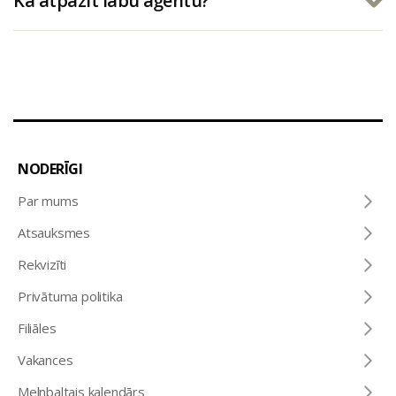
Kā atpazīt labu aģentu?
NODERĪGI
Par mums
Atsauksmes
Rekvizīti
Privātuma politika
Filiāles
Vakances
Melnbaltais kalendārs