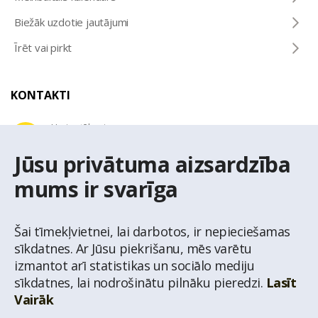
Biežāk uzdotie jautājumi
Īrēt vai pirkt
KONTAKTI
Uzziņu tālrunis
+371 67 032 300
Jūsu privātuma aizsardzība
mums ir svarīga
E-pasta adrese
latio@latio.lv
Šai tīmekļvietnei, lai darbotos, ir nepieciešamas
sīkdatnes. Ar Jūsu piekrišanu, mēs varētu
izmantot arī statistikas un sociālo mediju
sīkdatnes, lai nodrošinātu pilnāku pieredzi.
Lasīt
Vairāk
© Nekustamo īpašumu aģentūra Latio.
Aizliegta informācijas pārpublicēšana no