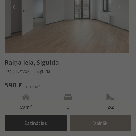
Raiņa iela, Sigulda
Īrēt | Dzīvokļi | Sigulda
590 €
2
10 € / m
2
59 m
3
2/2
Sazināties
Vairāk