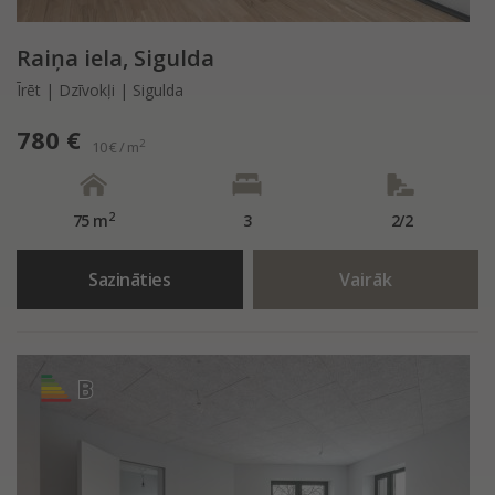
Raiņa iela, Sigulda
Īrēt | Dzīvokļi | Sigulda
780 €
2
10 € / m
2
75 m
3
2/2
Sazināties
Vairāk
B