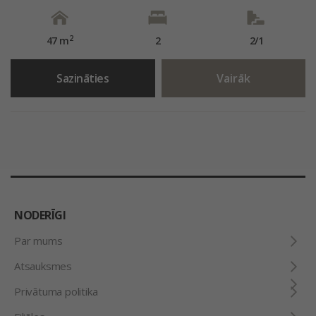
2
47 m
2
2/1
Sazināties
Vairāk
NODERĪGI
Par mums
Atsauksmes
Privātuma politika