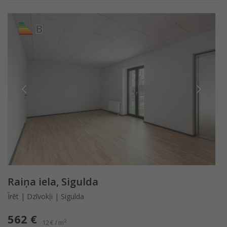
B
Raiņa iela, Sigulda
Īrēt | Dzīvokļi | Sigulda
562 €
2
12 € / m