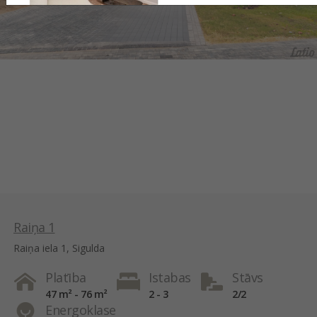
Raiņa 1
Raiņa iela 1, Sigulda
Platība
Istabas
Stāvs
47 m² - 76 m²
2 - 3
2/2
Energoklase