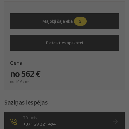
5
Mājokļi šajā ēkā
Pieteikties apskatei
Cena
no 562 €
no 10
€ / m²
Saziņas iespējas
Tālrunis
+371 29 221 494