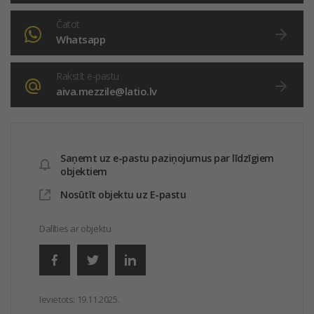
Čatot
Whatsapp
Rakstīt e-pastu
aiva.mezzile@latio.lv
Saņemt uz e-pastu paziņojumus par līdzīgiem
objektiem
Nosūtīt objektu uz E-pastu
Dalīties ar objektu
Ievietots:
19.11.2025.