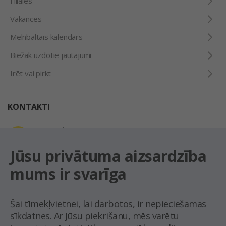
Filiāles
Vakances
Melnbaltais kalendārs
Biežāk uzdotie jautājumi
Īrēt vai pirkt
KONTAKTI
Uzziņu tālrunis
+371 67 032 300
Jūsu privātuma aizsardzība
mums ir svarīga
E-pasta adrese
latio@latio.lv
Šai tīmekļvietnei, lai darbotos, ir nepieciešamas
sīkdatnes. Ar Jūsu piekrišanu, mēs varētu