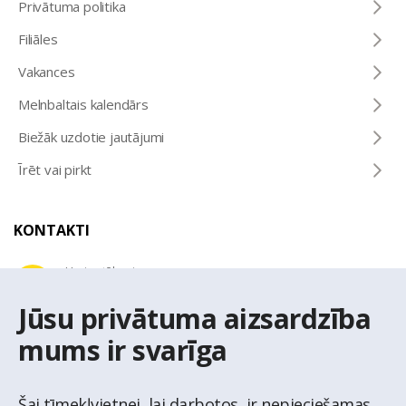
Privātuma politika
Filiāles
Vakances
Melnbaltais kalendārs
Biežāk uzdotie jautājumi
Īrēt vai pirkt
KONTAKTI
Uzziņu tālrunis
+371 67 032 300
Jūsu privātuma aizsardzība
mums ir svarīga
E-pasta adrese
latio@latio.lv
Šai tīmekļvietnei, lai darbotos, ir nepieciešamas