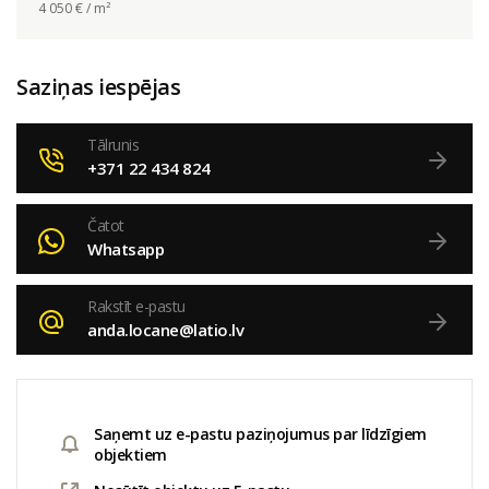
4 050
€ / m²
Saziņas iespējas
Tālrunis
+371 22 434 824
Čatot
Whatsapp
Rakstīt e-pastu
anda.locane@latio.lv
Saņemt uz e-pastu paziņojumus par līdzīgiem
objektiem