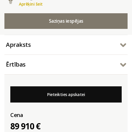
Aprēķini šeit
Saziņas iespējas
Apraksts
Ērtības
Pieteikties apskatei
Cena
89 910 €