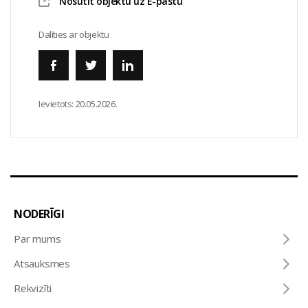
Nosūtīt objektu uz E-pastu
Dalīties ar objektu
Ievietots:
20.05.2026.
NODERĪGI
Par mums
Atsauksmes
Rekvizīti