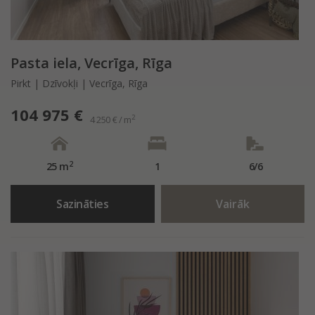
Pasta iela, Vecrīga, Rīga
Pirkt | Dzīvokļi | Vecrīga, Rīga
104 975 €
2
4 250 € / m
2
25 m
1
6/6
Sazināties
Vairāk