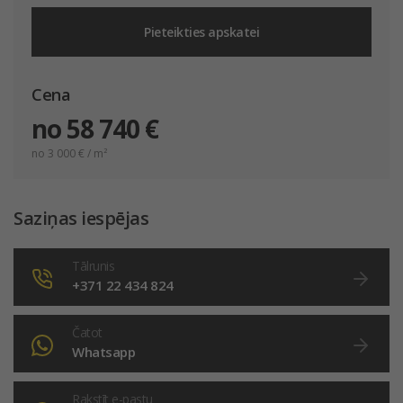
Pieteikties apskatei
Cena
no 58 740 €
no 3 000
€ / m²
Saziņas iespējas
Tālrunis
+371 22 434 824
Čatot
Whatsapp
Rakstīt e-pastu