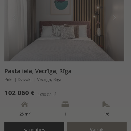
Pasta iela, Vecrīga, Rīga
Pirkt | Dzīvokļi | Vecrīga, Rīga
102 060 €
2
4 050 € / m
2
25 m
1
1/6
Sazināties
Vairāk