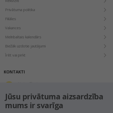
Rekvizīti
Privātuma politika
Filiāles
Vakances
Melnbaltais kalendārs
Biežāk uzdotie jautājumi
Īrēt vai pirkt
KONTAKTI
Uzziņu tālrunis
+371 67 032 300
Jūsu privātuma aizsardzība
mums ir svarīga
E-pasta adrese
latio@latio.lv