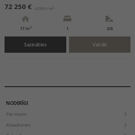
72 250 €
2
4 250 € / m
2
17 m
1
2/6
Sazināties
Vairāk
NODERĪGI
Par mums
Atsauksmes