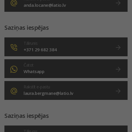
anda.locane@latio.lv
Saziņas iespējas
Tālrunis
+371 29 682 384
Čatot
Whatsapp
Rakstīt e-pastu
laura.bergmane@latio.lv
Saziņas iespējas
Tālrunis