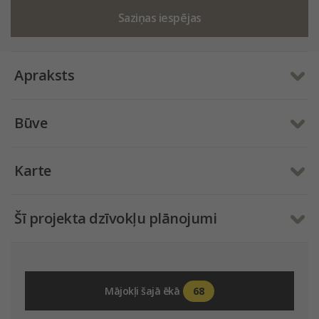
Saziņas iespējas
Apraksts
Būve
Karte
Šī projekta dzīvokļu plānojumi
68
Mājokļi šajā ēkā