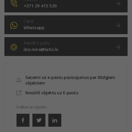
+371 29 415 520
Čatot
Whatsapp
Rakstīt e-pastu
ilze.reira@latio.lv
Saņemt uz e-pastu paziņojumus par līdzīgiem
objektiem
Nosūtīt objektu uz E-pastu
Dalīties ar objektu