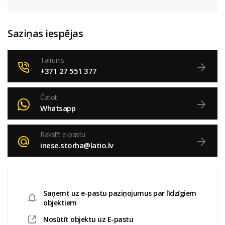
Saziņas iespējas
Tālrunis
+371 27 551 377
Čatot
Whatsapp
Rakstīt e-pastu
inese.storha@latio.lv
Saņemt uz e-pastu paziņojumus par līdzīgiem
objektiem
Nosūtīt objektu uz E-pastu