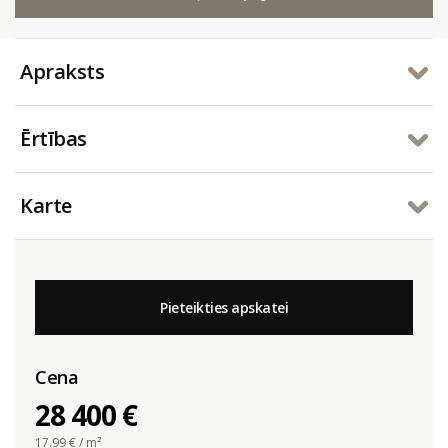
Apraksts
Ērtības
Karte
Pieteikties apskatei
Cena
28 400 €
17.99
€ / m²