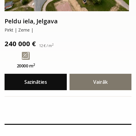
Peldu iela, Jelgava
Pirkt | Zeme |
240 000 €
2
12 € / m
2
20000 m
Sazināties
Vairāk