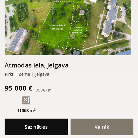
Atmodas iela, Jelgava
Pirkt | Zeme | Jelgava
95 000 €
2
8.58 € / m
2
11068 m
Sazināties
Vairāk