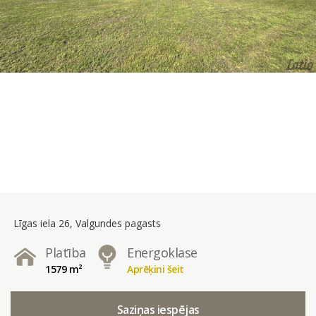
Līgas iela 26, Valgundes pagasts
Platība
Energoklase
1579 m²
Aprēķini šeit
Saziņas iespējas