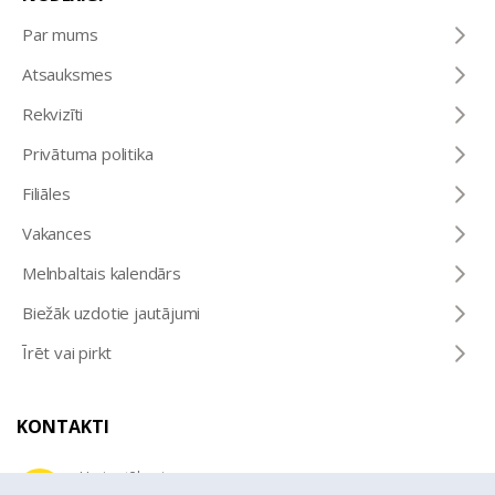
Par mums
Atsauksmes
Rekvizīti
Privātuma politika
Filiāles
Vakances
Melnbaltais kalendārs
Biežāk uzdotie jautājumi
Īrēt vai pirkt
KONTAKTI
Uzziņu tālrunis