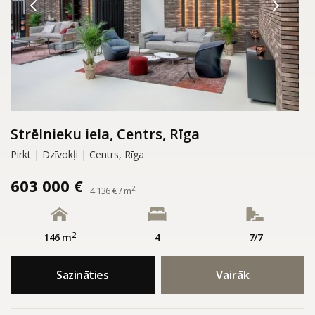
Strēlnieku iela, Centrs, Rīga
Pirkt | Dzīvokļi | Centrs, Rīga
603 000 €
2
4 136 € / m
2
146 m
4
7/7
Sazināties
Vairāk