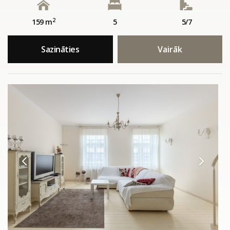
2
159 m
5
5/7
Sazināties
Vairāk