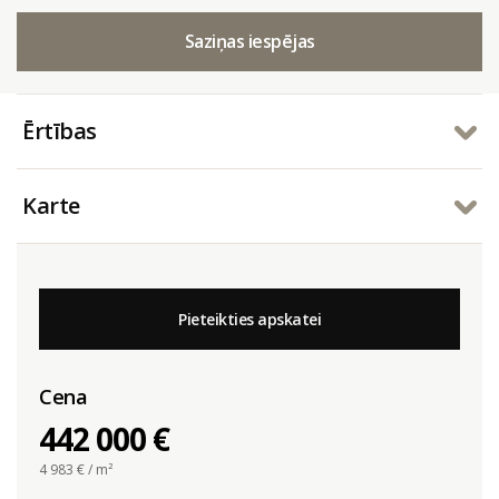
Saziņas iespējas
Ērtības
Karte
Pieteikties apskatei
Cena
442 000 €
4 983
€ / m²