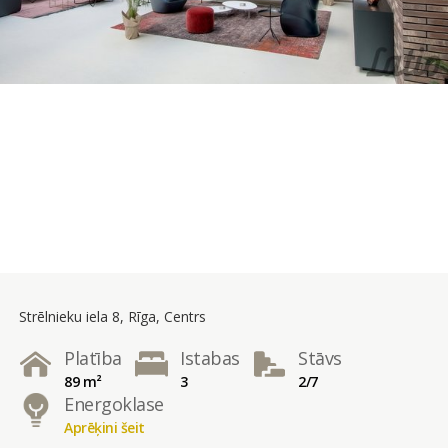
Strēlnieku iela 8, Rīga, Centrs
Platība
Istabas
Stāvs
89 m²
3
2/7
Energoklase
Aprēķini šeit