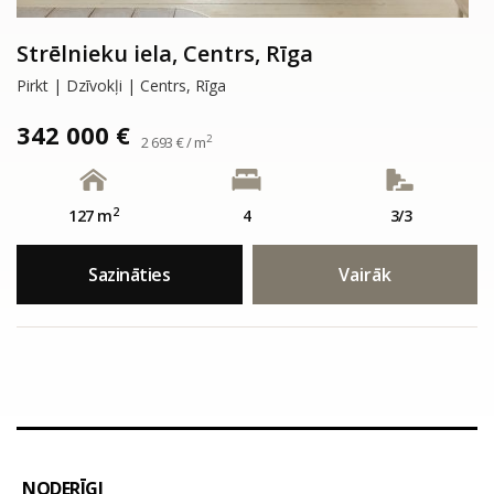
Strēlnieku iela, Centrs, Rīga
Pirkt | Dzīvokļi | Centrs, Rīga
342 000 €
2
2 693 € / m
2
127 m
4
3/3
Sazināties
Vairāk
NODERĪGI