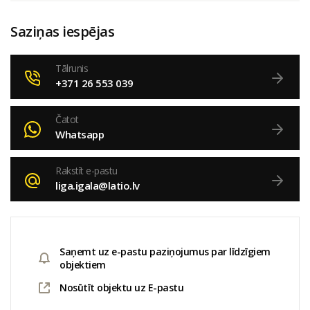
Saziņas iespējas
Tālrunis
+371 26 553 039
Čatot
Whatsapp
Rakstīt e-pastu
liga.igala@latio.lv
Saņemt uz e-pastu paziņojumus par līdzīgiem
objektiem
Nosūtīt objektu uz E-pastu