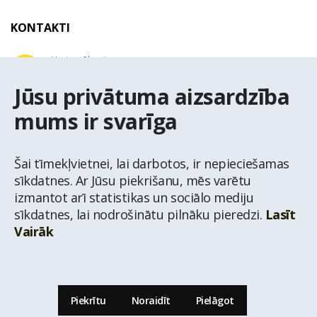
KONTAKTI
Uzziņu tālrunis
+371 67 032 300
Jūsu privātuma aizsardzība
mums ir svarīga
E-pasta adrese
latio@latio.lv
Šai tīmekļvietnei, lai darbotos, ir nepieciešamas
sīkdatnes. Ar Jūsu piekrišanu, mēs varētu
izmantot arī statistikas un sociālo mediju
sīkdatnes, lai nodrošinātu pilnāku pieredzi.
Lasīt
Vairāk
© Nekustamo īpašumu aģentūra Latio.
Aizliegta informācijas pārpublicēšana no
mājas lapas www.latio.lv bez Latio rakstiskas atļaujas. Lapā izmantoti Valsts Adrešu
reģistra Adrešu klasifikatora dati,
© Valsts zemes dienests.
Piekrītu
Noraidīt
Pielāgot