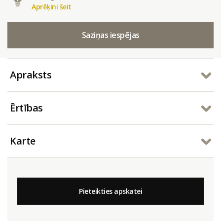
Aprēķini šeit
Saziņas iespējas
Apraksts
Ērtības
Karte
Pieteikties apskatei