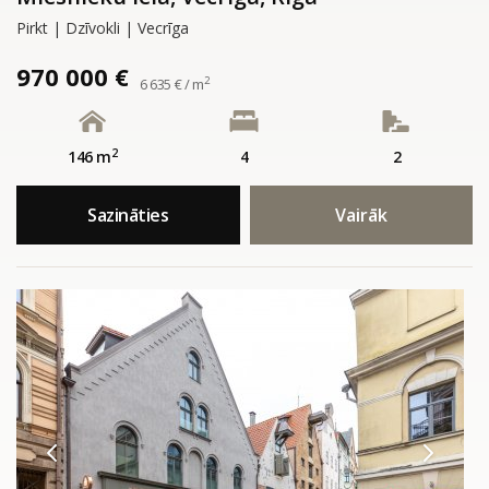
Pirkt | Dzīvokli | Vecrīga
970 000 €
2
6 635 € / m
2
146 m
4
2
Sazināties
Vairāk