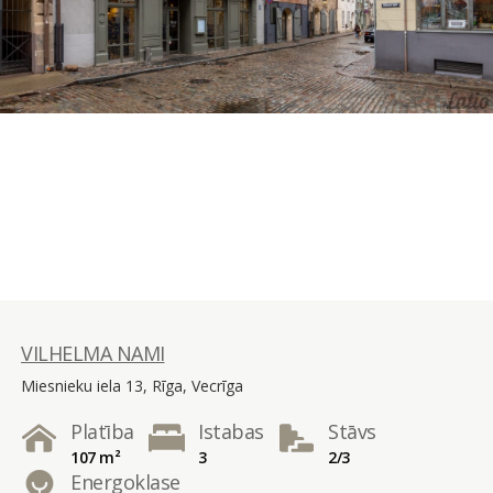
VILHELMA NAMI
Miesnieku iela 13, Rīga, Vecrīga
Platība
Istabas
Stāvs
107 m²
3
2/3
Energoklase