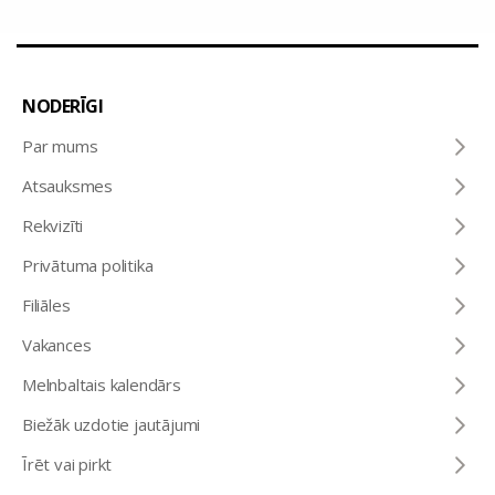
NODERĪGI
Par mums
Atsauksmes
Rekvizīti
Privātuma politika
Filiāles
Vakances
Melnbaltais kalendārs
Biežāk uzdotie jautājumi
Īrēt vai pirkt