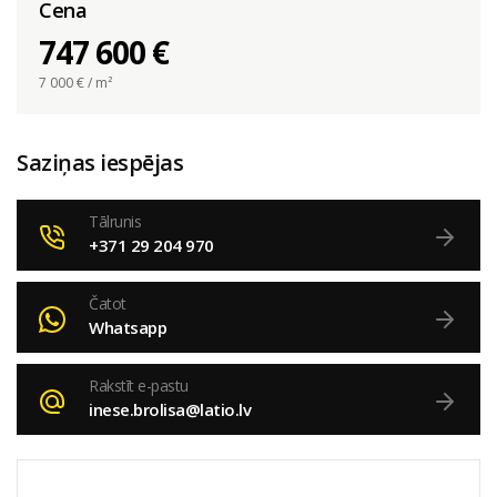
Cena
747 600 €
7 000
€ / m²
Saziņas iespējas
Tālrunis
+371 29 204 970
Čatot
Whatsapp
Rakstīt e-pastu
inese.brolisa@latio.lv