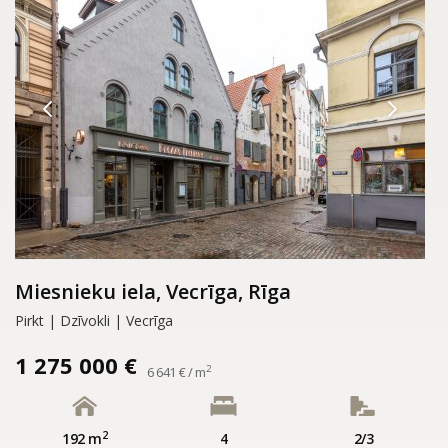
Miesnieku iela, Vecrīga, Rīga
Pirkt | Dzīvokli | Vecrīga
1 275 000 €
2
6 641 € / m
2
192 m
4
2/3