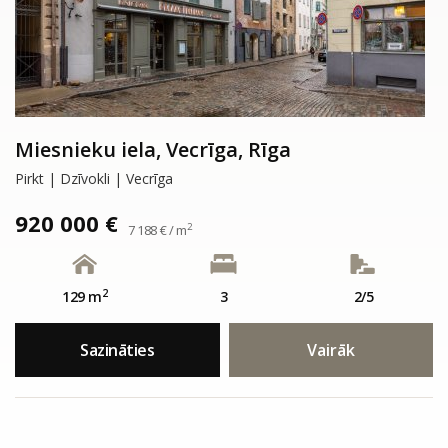
Miesnieku iela, Vecrīga, Rīga
Pirkt | Dzīvokli | Vecrīga
920 000 €
2
7 188 € / m
2
129 m
3
2/5
Sazināties
Vairāk