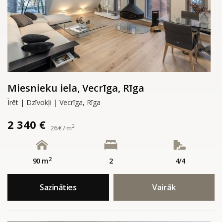
Miesnieku iela, Vecrīga, Rīga
Īrēt | Dzīvokļi | Vecrīga, Rīga
2 340 €
2
26 € / m
2
90 m
2
4/4
Sazināties
Vairāk