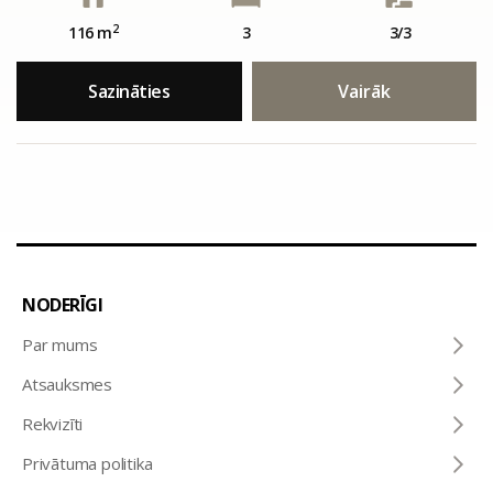
2
116 m
3
3/3
Sazināties
Vairāk
NODERĪGI
Par mums
Atsauksmes
Rekvizīti
Privātuma politika