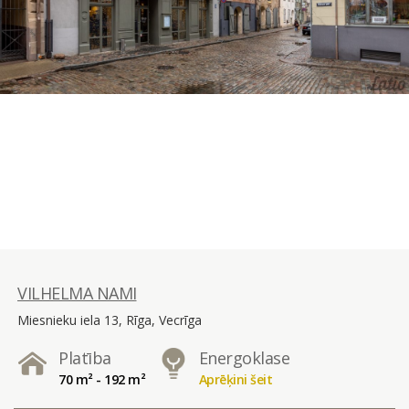
VILHELMA NAMI
Miesnieku iela 13, Rīga, Vecrīga
Platība
Energoklase
70 m² - 192 m²
Aprēķini šeit