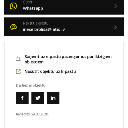
Čatot
Whatsapp
Rakstīt e-pastu
inese.brolisa@latio.lv
Saņemt uz e-pastu paziņojumus par līdzīgiem
objektiem
Nosūtīt objektu uz E-pastu
Dalīties ar objektu
Ievietots:
24.03.2020.