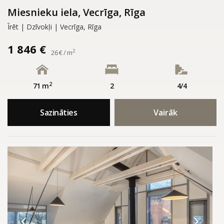
Miesnieku iela, Vecrīga, Rīga
Īrēt | Dzīvokļi | Vecrīga, Rīga
1 846 €
2
26 € / m
2
71 m
2
4/4
Sazināties
Vairāk