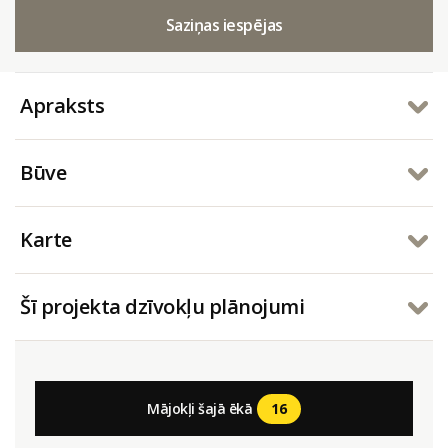
Saziņas iespējas
Apraksts
Būve
Karte
Šī projekta dzīvokļu plānojumi
16
Mājokļi šajā ēkā