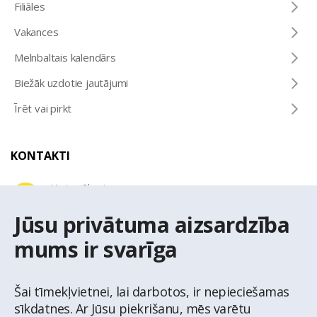
Filiāles
Vakances
Melnbaltais kalendārs
Biežāk uzdotie jautājumi
Īrēt vai pirkt
KONTAKTI
Uzziņu tālrunis
+371 67 032 300
Jūsu privātuma aizsardzība
mums ir svarīga
E-pasta adrese
latio@latio.lv
Šai tīmekļvietnei, lai darbotos, ir nepieciešamas
sīkdatnes. Ar Jūsu piekrišanu, mēs varētu