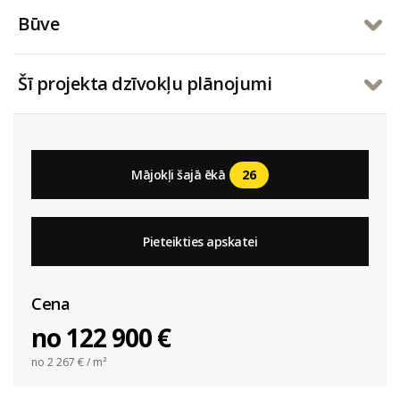
Būve
Šī projekta dzīvokļu plānojumi
26
Mājokļi šajā ēkā
Pieteikties apskatei
Cena
no 122 900 €
no 2 267
€ / m²