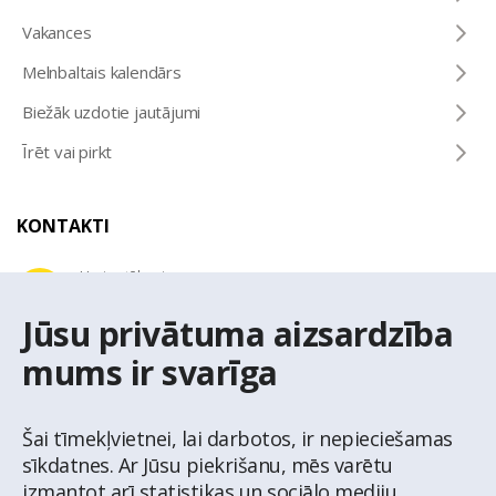
Vakances
Melnbaltais kalendārs
Biežāk uzdotie jautājumi
Īrēt vai pirkt
KONTAKTI
Uzziņu tālrunis
+371 67 032 300
Jūsu privātuma aizsardzība
mums ir svarīga
E-pasta adrese
latio@latio.lv
Šai tīmekļvietnei, lai darbotos, ir nepieciešamas
sīkdatnes. Ar Jūsu piekrišanu, mēs varētu
izmantot arī statistikas un sociālo mediju