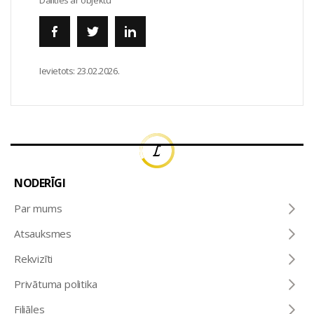
Dalīties ar objektu
Ievietots:
23.02.2026.
NODERĪGI
Par mums
Atsauksmes
Rekvizīti
Privātuma politika
Filiāles