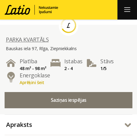
PARKA KVARTĀLS
Bauskas iela 97, Rīga, Ziepniekkalns
Platība
Istabas
Stāvs
48 m² - 98 m²
2 - 4
1/5
Energoklase
Aprēķini šeit
Saziņas iespējas
Apraksts