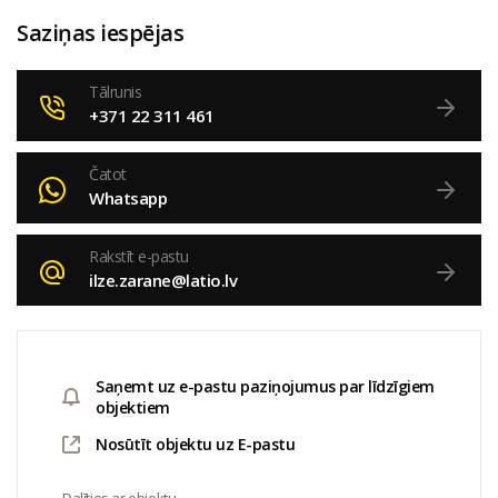
Saziņas iespējas
Tālrunis
+371 22 311 461
Čatot
Whatsapp
Rakstīt e-pastu
ilze.zarane@latio.lv
Saņemt uz e-pastu paziņojumus par līdzīgiem
objektiem
Nosūtīt objektu uz E-pastu