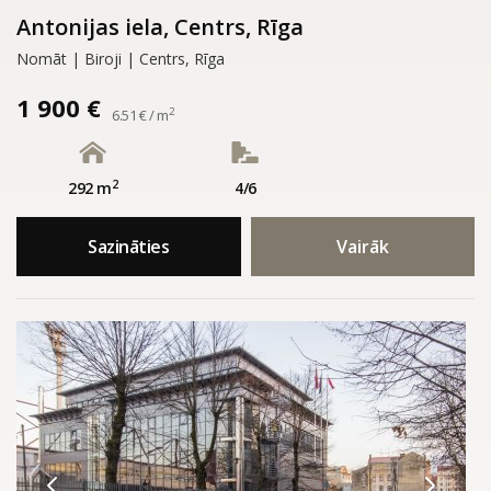
Antonijas iela, Centrs, Rīga
Nomāt | Biroji | Centrs, Rīga
1 900 €
2
6.51 € / m
2
292 m
4/6
Sazināties
Vairāk