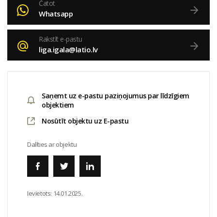
Čatot
Whatsapp
Rakstīt e-pastu
liga.igala@latio.lv
Saņemt uz e-pastu paziņojumus par līdzīgiem
objektiem
Nosūtīt objektu uz E-pastu
Dalīties ar objektu
Ievietots:
14.01.2025.