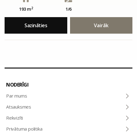
2
193 m
1/6
Sazināties
Vairāk
NODERĪGI
Par mums
Atsauksmes
Rekvizīti
Privātuma politika