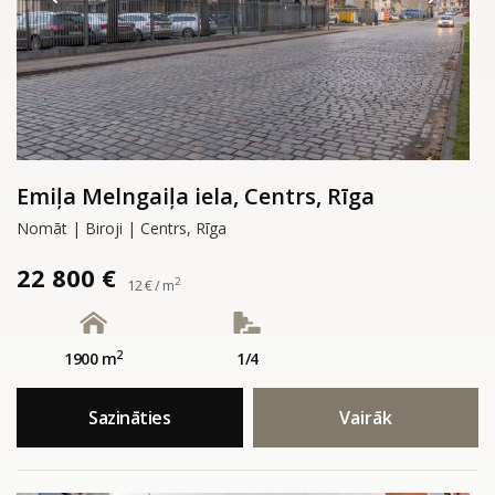
Emiļa Melngaiļa iela, Centrs, Rīga
Nomāt | Biroji | Centrs, Rīga
22 800 €
2
12 € / m
2
1900 m
1/4
Sazināties
Vairāk