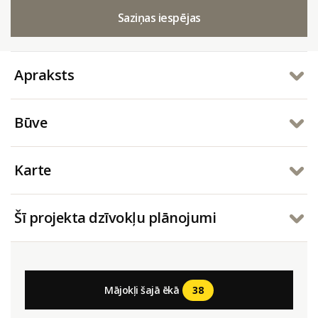
Saziņas iespējas
Apraksts
Būve
Karte
Šī projekta dzīvokļu plānojumi
38
Mājokļi šajā ēkā