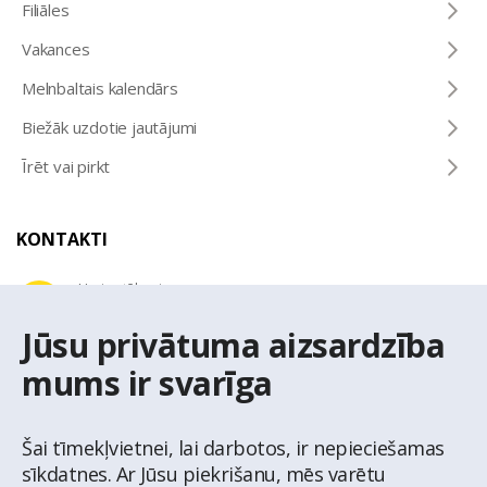
Filiāles
Vakances
Melnbaltais kalendārs
Biežāk uzdotie jautājumi
Īrēt vai pirkt
KONTAKTI
Uzziņu tālrunis
+371 67 032 300
Jūsu privātuma aizsardzība
mums ir svarīga
E-pasta adrese
latio@latio.lv
Šai tīmekļvietnei, lai darbotos, ir nepieciešamas
sīkdatnes. Ar Jūsu piekrišanu, mēs varētu