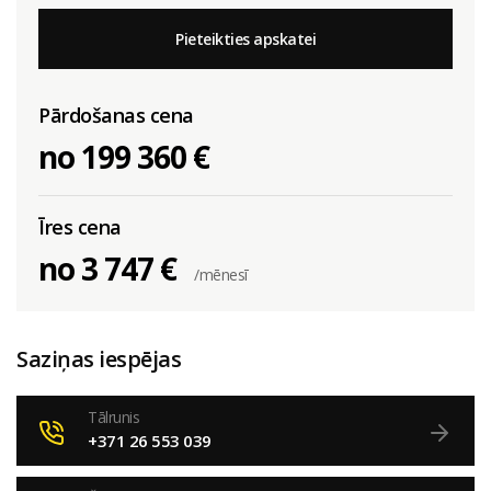
Pieteikties apskatei
Pārdošanas cena
no 199 360 €
Īres cena
no 3 747 €
/mēnesī
Saziņas iespējas
Tālrunis
+371 26 553 039