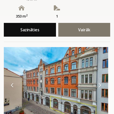
2
353 m
1
Sazināties
Vairāk