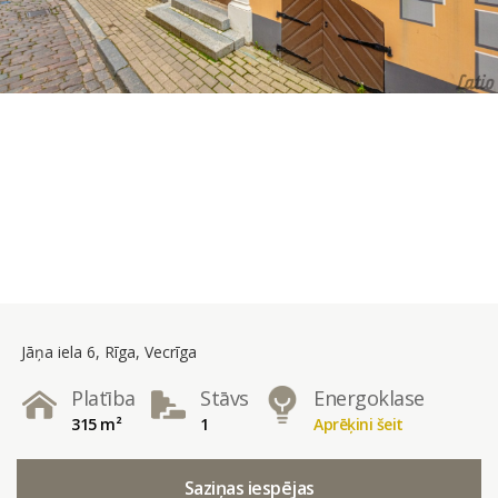
Jāņa iela 6, Rīga, Vecrīga
Platība
Stāvs
Energoklase
315 m²
1
Aprēķini šeit
Saziņas iespējas