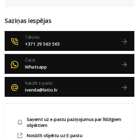
Saziņas iespējas
Tālrunis
+371 29 563 565
Čatot
Whatsapp
Rakstīt e-pastu
ivanda@latio.lv
Saņemt uz e-pastu paziņojumus par līdzīgiem
objektiem
Nosūtīt objektu uz E-pastu