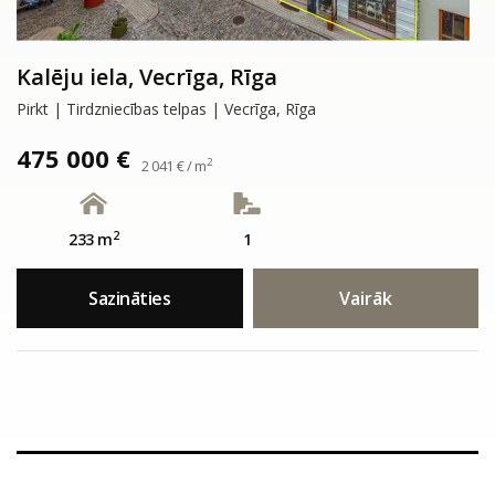
Kalēju iela, Vecrīga, Rīga
Pirkt | Tirdzniecības telpas | Vecrīga, Rīga
475 000 €
2
2 041 € / m
2
233 m
1
Sazināties
Vairāk