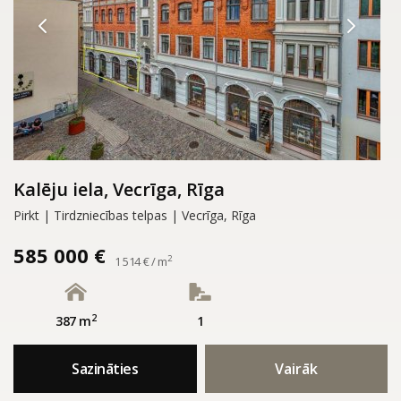
Kalēju iela, Vecrīga, Rīga
Pirkt | Tirdzniecības telpas | Vecrīga, Rīga
585 000 €
2
1 514 € / m
2
387 m
1
Sazināties
Vairāk