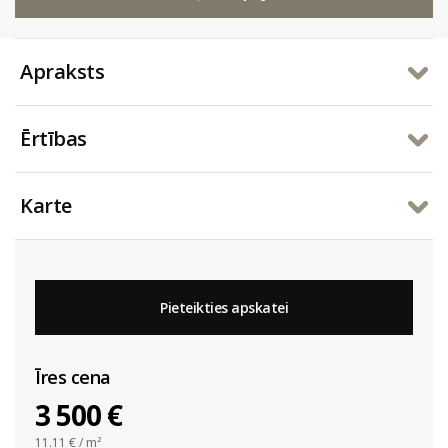
Apraksts
Ērtības
Karte
Pieteikties apskatei
Īres cena
3 500 €
11.11
€ / m²