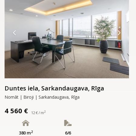
Duntes iela, Sarkandaugava, Rīga
Nomāt | Biroji | Sarkandaugava, Rīga
4 560 €
2
12 € / m
2
380 m
6/6