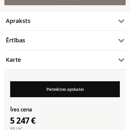
Apraksts
Ērtības
Karte
Pieteikties apskatei
Īres cena
5 247 €
9
€ / m²