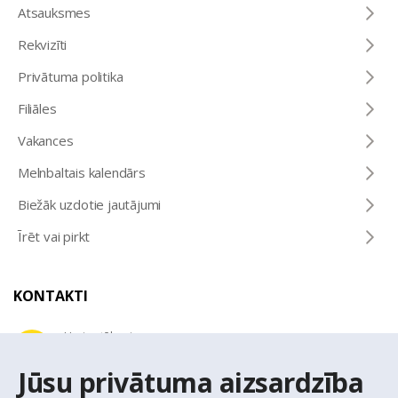
Atsauksmes
Rekvizīti
Privātuma politika
Filiāles
Vakances
Melnbaltais kalendārs
Biežāk uzdotie jautājumi
Īrēt vai pirkt
KONTAKTI
Uzziņu tālrunis
+371 67 032 300
Jūsu privātuma aizsardzība