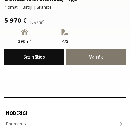
Nomāt | Biroji | Skanste
5 970 €
2
15 € / m
2
398 m
4/6
Sazināties
Vairāk
NODERĪGI
Par mums