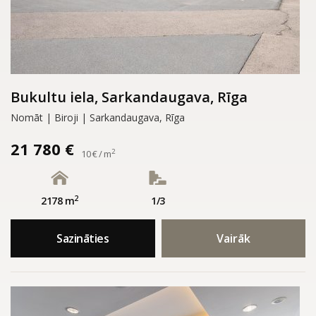
Bukultu iela, Sarkandaugava, Rīga
Nomāt | Biroji | Sarkandaugava, Rīga
21 780 €
2
10 € / m
2
2178 m
1/3
Sazināties
Vairāk