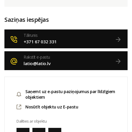
Saziņas iespējas
Tālrunis
+371 67 032 331
Rakstīt e-pastu
latio@latio.lv
Saņemt uz e-pastu paziņojumus par līdzīgiem
objektiem
Nosūtīt objektu uz E-pastu
Dalīties ar objektu