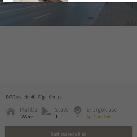
Brīvības iela 40, Rīga, Centrs
Platība
Stāvs
Energoklase
188 m²
1
Aprēķini šeit
Saziņas iespējas