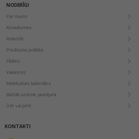
NODERĪGI
Par mums
Atsauksmes
Rekvizīti
Privātuma politika
Filiāles
Vakances
Melnbaltais kalendārs
Biežāk uzdotie jautājumi
Īrēt vai pirkt
KONTAKTI