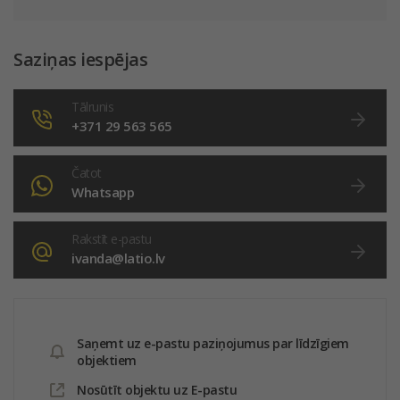
Saziņas iespējas
Tālrunis
+371 29 563 565
Čatot
Whatsapp
Rakstīt e-pastu
ivanda@latio.lv
Saņemt uz e-pastu paziņojumus par līdzīgiem
objektiem
Nosūtīt objektu uz E-pastu