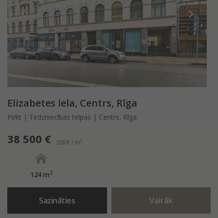
Elizabetes iela, Centrs, Rīga
Pirkt | Tirdzniecības telpas | Centrs, Rīga
38 500 €
2
309 € / m
2
124 m
Sazināties
Vairāk