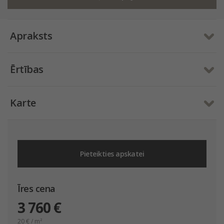
Apraksts
Ērtības
Karte
Pieteikties apskatei
Īres cena
3 760 €
20
€ / m²