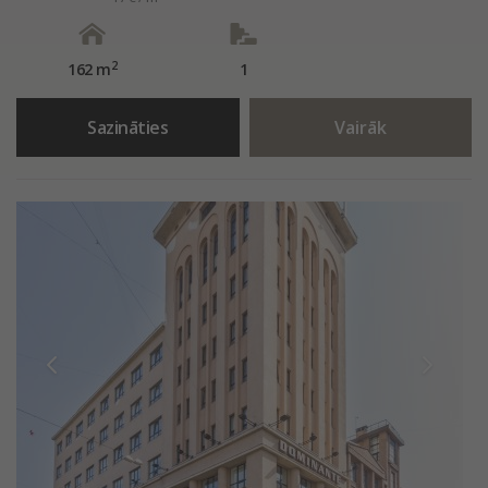
2
162 m
1
Sazināties
Vairāk