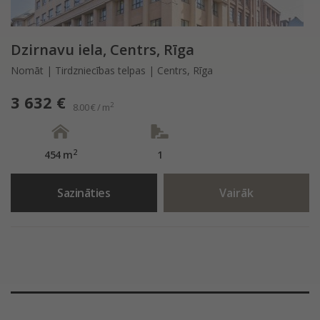
Dzirnavu iela, Centrs, Rīga
Nomāt | Tirdzniecības telpas | Centrs, Rīga
3 632 €
2
8.00 € / m
2
454 m
1
Sazināties
Vairāk