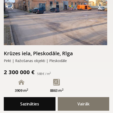
Krūzes iela, Pleskodāle, Rīga
Pirkt | Ražošanas objekti | Pleskodāle
2 300 000 €
2
588 € / m
2
2
3909 m
8863 m
Sazināties
Vairāk