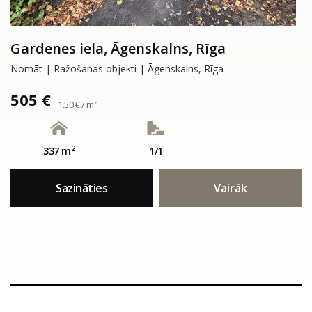
Gardenes iela, Āgenskalns, Rīga
Nomāt | Ražošanas objekti | Āgenskalns, Rīga
505 €
2
1.50 € / m
2
337 m
1/1
Sazināties
Vairāk