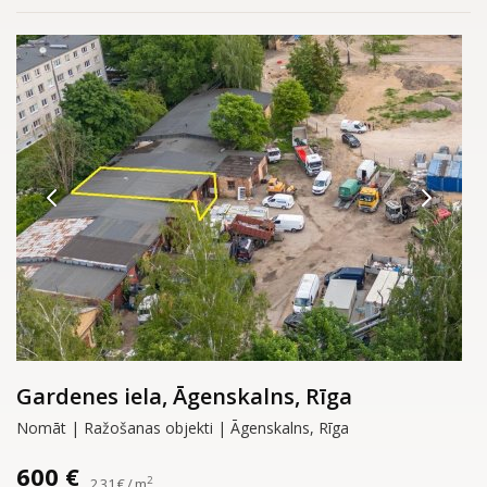
Gardenes iela, Āgenskalns, Rīga
Nomāt | Ražošanas objekti | Āgenskalns, Rīga
600 €
2
2.31 € / m