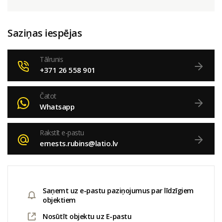
Saziņas iespējas
Tālrunis
+371 26 558 901
Čatot
Whatsapp
Rakstīt e-pastu
ernests.rubins@latio.lv
Saņemt uz e-pastu paziņojumus par līdzīgiem
objektiem
Nosūtīt objektu uz E-pastu