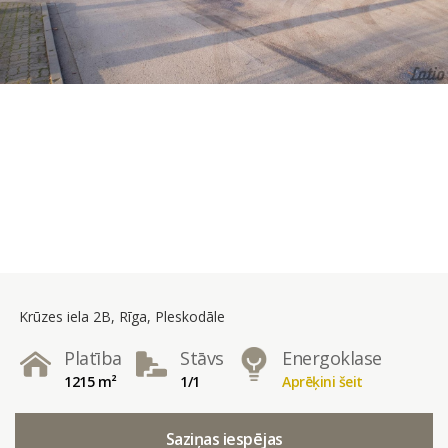
Krūzes iela 2B, Rīga, Pleskodāle
Platība
Stāvs
Energoklase
1215 m²
1/1
Aprēķini šeit
Saziņas iespējas