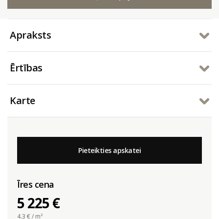
Apraksts
Ērtības
Karte
Pieteikties apskatei
Īres cena
5 225 €
4.3
€ / m²