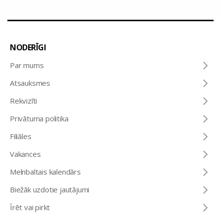
NODERĪGI
Par mums
Atsauksmes
Rekvizīti
Privātuma politika
Filiāles
Vakances
Melnbaltais kalendārs
Biežāk uzdotie jautājumi
Īrēt vai pirkt