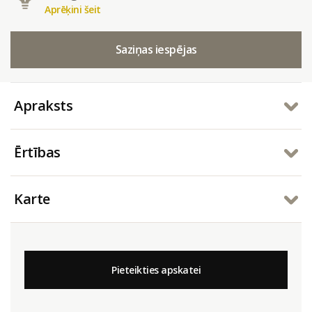
Aprēķini šeit
Saziņas iespējas
Apraksts
Ērtības
Karte
Pieteikties apskatei