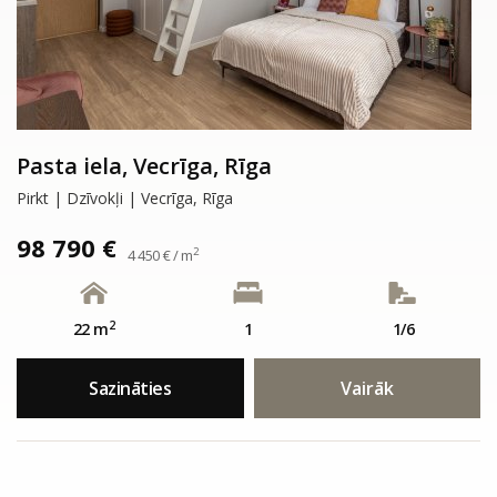
Pasta iela, Vecrīga, Rīga
Pirkt | Dzīvokļi | Vecrīga, Rīga
98 790 €
2
4 450 € / m
2
22 m
1
1/6
Sazināties
Vairāk