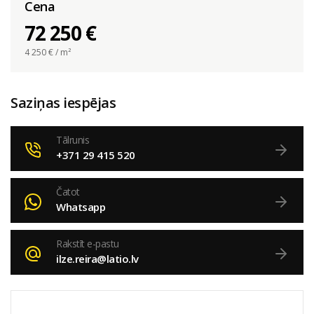
Cena
72 250 €
4 250
€ / m²
Saziņas iespējas
Tālrunis
+371 29 415 520
Čatot
Whatsapp
Rakstīt e-pastu
ilze.reira@latio.lv