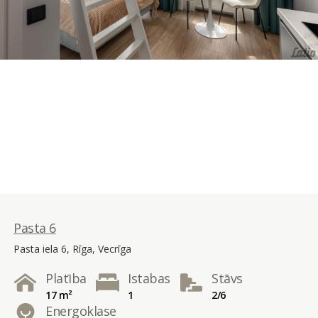
Pasta 6
Pasta iela 6, Rīga, Vecrīga
Platība
Istabas
Stāvs
17 m²
1
2/6
Energoklase