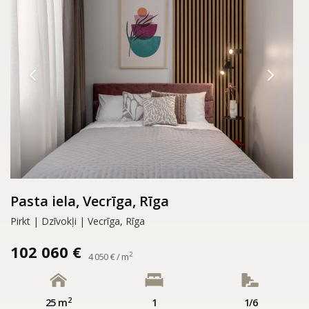
Pasta iela, Vecrīga, Rīga
Pirkt | Dzīvokļi | Vecrīga, Rīga
102 060 €
2
4 050 € / m
2
25 m
1
1/6