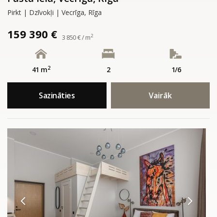
Pirkt | Dzīvokļi | Vecrīga, Rīga
159 390 €
2
3 850 € / m
2
41 m
2
1/6
Sazināties
Vairāk