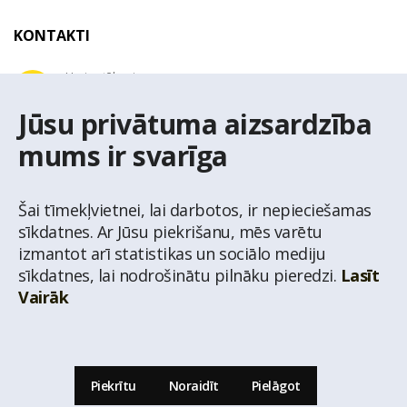
KONTAKTI
Uzziņu tālrunis
+371 67 032 300
Jūsu privātuma aizsardzība
mums ir svarīga
E-pasta adrese
latio@latio.lv
Šai tīmekļvietnei, lai darbotos, ir nepieciešamas
sīkdatnes. Ar Jūsu piekrišanu, mēs varētu
izmantot arī statistikas un sociālo mediju
sīkdatnes, lai nodrošinātu pilnāku pieredzi.
Lasīt
Vairāk
© Nekustamo īpašumu aģentūra Latio.
Aizliegta informācijas pārpublicēšana no
mājas lapas www.latio.lv bez Latio rakstiskas atļaujas. Lapā izmantoti Valsts Adrešu
reģistra Adrešu klasifikatora dati,
© Valsts zemes dienests.
Piekrītu
Noraidīt
Pielāgot