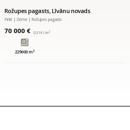
Rožupes pagasts, Līvānu novads
Pirkt | Zeme | Rožupes pagasts
70 000 €
2
0.31 € / m
2
229000 m