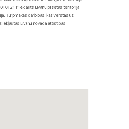
21 ir iekļauts Līvanu pilsētas teritorijā,
ija. Turpmākās darbības, kas vērstas uz
iks iekļautas Līvānu novada attīstības