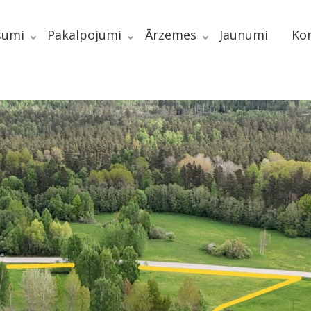
šumi
Pakalpojumi
Ārzemes
Jaunumi
Kon