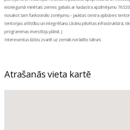
iesniegumā minētais zemes gabals ar kadastra apzīmējumu 765200101
nosakot tam funkcionālo zonējumu - jauktas centra apbūves teritor
teritorijas attīstību un integrēšanu Līvānu pilsētas infrastruktūrā, t
programmas investīciju plānā. )
Interesentus lūdzu zvanīt uz zemāk norādīto tālruni.
Atrašanās vieta kartē