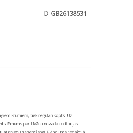
ID:
GB26138531
īgiem krūmiem, tiek regulāri kopts. Uz
emts lēmums par Līvānu novada teritorijas
ciju atzinumu saņemšanai. Plānojuma redakcijā