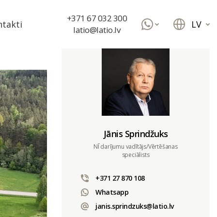
+371 67 032 300
LV
takti
latio@latio.lv
Jānis Sprindžuks
NĪ darījumu vadītājs/Vērtēšanas
speciālists
+371 27 870 108
Whatsapp
janis.sprindzuks@latio.lv