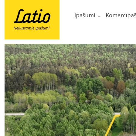
Īpašumi
Komercīpa