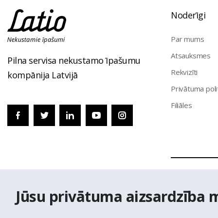
Noderīgi
Par mums
Atsauksmes
Pilna servisa nekustamo īpašumu
Rekvizīti
kompānija Latvijā
Privātuma poli
Filiāles
© Nekustamo 
Jūsu privātuma aizsardzība 
izmantoti Vals