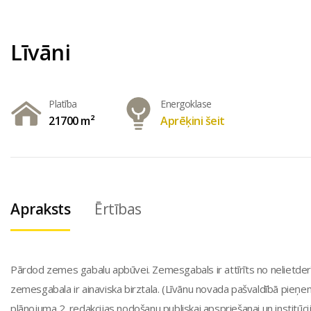
Līvāni
Platība
Energoklase
21700 m²
Aprēķini šeit
Apraksts
Ērtības
Pārdod zemes gabalu apbūvei. Zemesgabals ir attīrīts no nelietder
zemesgabala ir ainaviska birztala. (Līvānu novada pašvaldībā pieņ
plānojuma 2. redakcijas nodošanu publiskai apspriešanai un institū