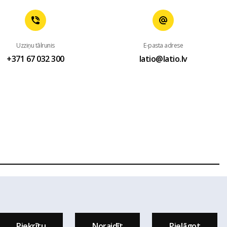
Uzziņu tālrunis
E-pasta adrese
+371 67 032 300
latio@latio.lv
 mājas lapas www.latio.lv bez Latio rakstiskas atļaujas. Lapā
sts.
Piekrītu
Noraidīt
Pielāgot