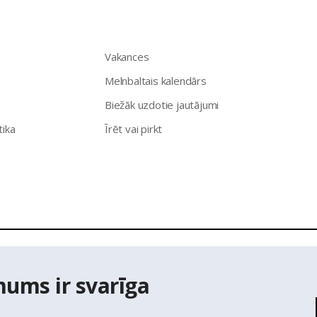
Vakances
Melnbaltais kalendārs
Biežāk uzdotie jautājumi
tika
Īrēt vai pirkt
īpašumu aģentūra Latio.
Aizliegta informācijas pārpublicēšana no
mums ir svarīga
ts Adrešu reģistra Adrešu klasifikatora dati,
© Valsts zemes diene