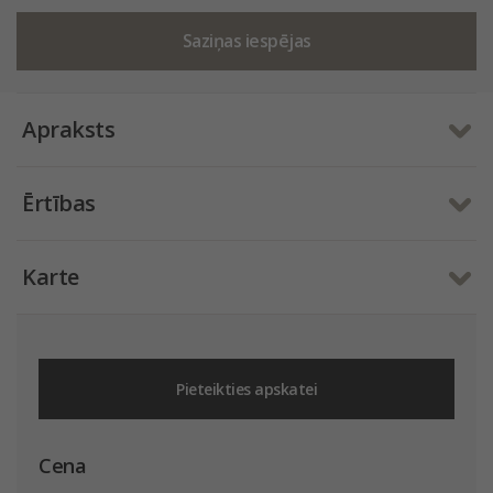
Saziņas iespējas
Apraksts
Ērtības
Karte
Pieteikties apskatei
Cena