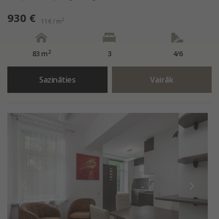
930 €
2
11 € / m
2
83 m
3
4/6
Sazināties
Vairāk