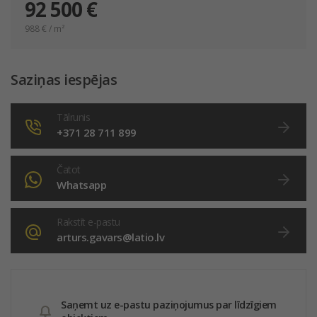
92 500 €
988
€ / m²
Saziņas iespējas
Tālrunis
+371 28 711 899
Čatot
Whatsapp
Rakstīt e-pastu
arturs.gavars@latio.lv
Saņemt uz e-pastu paziņojumus par līdzīgiem