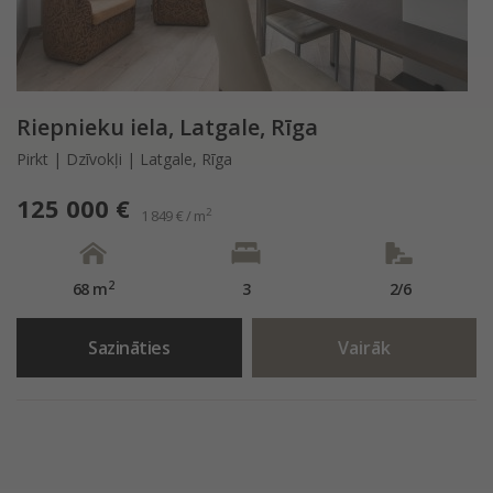
Riepnieku iela, Latgale, Rīga
Pirkt | Dzīvokļi | Latgale, Rīga
125 000 €
2
1 849 € / m
2
68 m
3
2/6
Sazināties
Vairāk