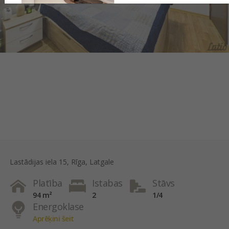
Lastādijas iela 15, Rīga, Latgale
Platība
Istabas
Stāvs
94 m²
2
1/4
Energoklase
Aprēķini šeit