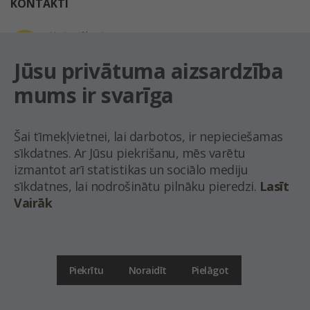
KONTAKTI
Uzziņu tālrunis
+371 67 032 300
Jūsu privātuma aizsardzība
mums ir svarīga
E-pasta adrese
latio@latio.lv
Šai tīmekļvietnei, lai darbotos, ir nepieciešamas
sīkdatnes. Ar Jūsu piekrišanu, mēs varētu
izmantot arī statistikas un sociālo mediju
sīkdatnes, lai nodrošinātu pilnāku pieredzi.
Lasīt
Vairāk
© Nekustamo īpašumu aģentūra Latio.
Aizliegta informācijas pārpublicēšana no
mājas lapas www.latio.lv bez Latio rakstiskas atļaujas. Lapā izmantoti Valsts Adrešu
reģistra Adrešu klasifikatora dati,
© Valsts zemes dienests.
Piekrītu
Noraidīt
Pielāgot
Uz lapas augšu