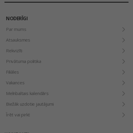
NODERĪGI
Par mums
Atsauksmes
Rekvizīti
Privātuma politika
Filiāles
Vakances
Melnbaltais kalendārs
Biežāk uzdotie jautājumi
Īrēt vai pirkt