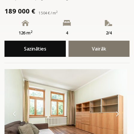
189 000 €
2
1 504 € / m
2
126 m
4
2/4
Sazināties
Vairāk