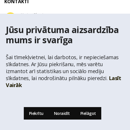
KONTAKTI
Uzziņu tālrunis
+371 67 032 300
Jūsu privātuma aizsardzība
mums ir svarīga
E-pasta adrese
latio@latio.lv
Šai tīmekļvietnei, lai darbotos, ir nepieciešamas
sīkdatnes. Ar Jūsu piekrišanu, mēs varētu
izmantot arī statistikas un sociālo mediju
sīkdatnes, lai nodrošinātu pilnāku pieredzi.
Lasīt
Vairāk
© Nekustamo īpašumu aģentūra Latio.
Aizliegta informācijas pārpublicēšana no
mājas lapas www.latio.lv bez Latio rakstiskas atļaujas. Lapā izmantoti Valsts Adrešu
reģistra Adrešu klasifikatora dati,
© Valsts zemes dienests.
Piekrītu
Noraidīt
Pielāgot
Uz lapas augšu