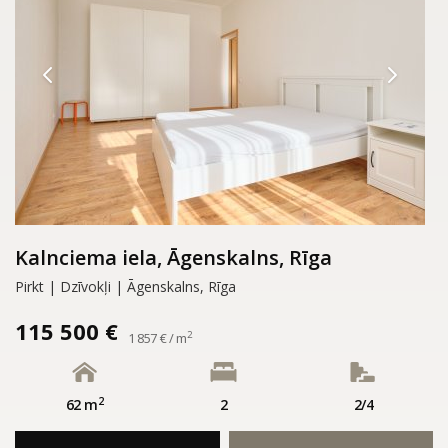
Kalnciema iela, Āgenskalns, Rīga
Pirkt | Dzīvokļi | Āgenskalns, Rīga
115 500 €
2
1 857 € / m
2
62 m
2
2/4