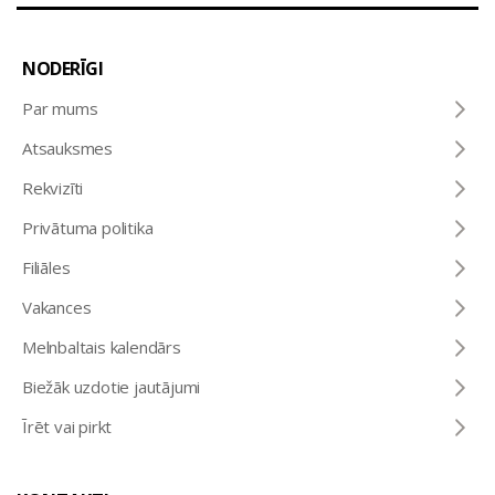
NODERĪGI
Par mums
Atsauksmes
Rekvizīti
Privātuma politika
Filiāles
Vakances
Melnbaltais kalendārs
Biežāk uzdotie jautājumi
Īrēt vai pirkt