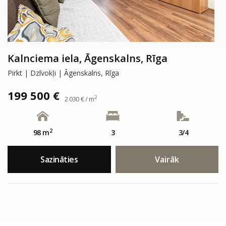
Kalnciema iela, Āgenskalns, Rīga
Pirkt | Dzīvokļi | Āgenskalns, Rīga
199 500 €
2
2 030 € / m
2
98 m
3
3/4
Sazināties
Vairāk