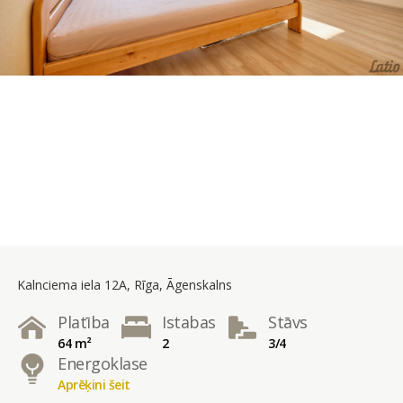
Kalnciema iela 12A, Rīga, Āgenskalns
Platība
Istabas
Stāvs
64 m²
2
3/4
Energoklase
Aprēķini šeit