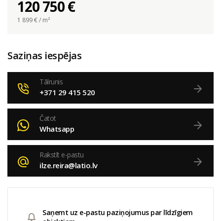
120 750 €
1 899
€ / m²
Saziņas iespējas
Tālrunis
+371 29 415 520
Čatot
Whatsapp
Rakstīt e-pastu
ilze.reira@latio.lv
Saņemt uz e-pastu paziņojumus par līdzīgiem