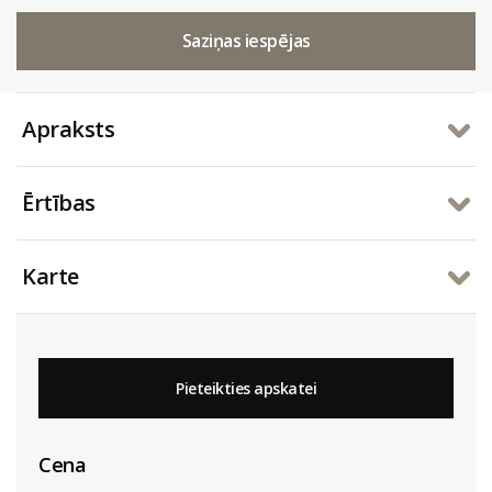
Saziņas iespējas
Apraksts
Ērtības
Karte
Pieteikties apskatei
Cena