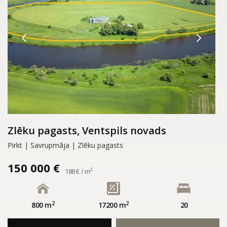
Zlēku pagasts, Ventspils novads
Pirkt | Savrupmāja | Zlēku pagasts
150 000 €
2
188 € / m
2
2
800 m
17200 m
20