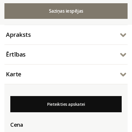
Saziņas iespējas
Apraksts
Ērtības
Karte
Pieteikties apskatei
Cena