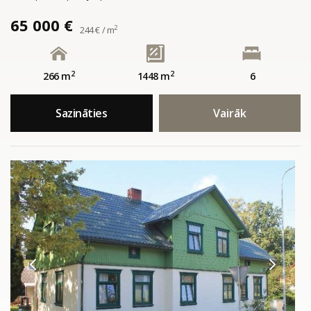
65 000 €
2
244 € / m
2
2
266 m
1448 m
6
Sazināties
Vairāk