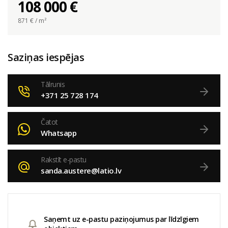
108 000 €
871
€ / m²
Saziņas iespējas
Tālrunis
+371 25 728 174
Čatot
Whatsapp
Rakstīt e-pastu
sanda.austere@latio.lv
Saņemt uz e-pastu paziņojumus par līdzīgiem