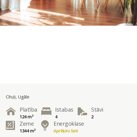
Cīruļi, Ugāle
Platība
Istabas
Stāvi
124 m²
4
2
Zeme
Energoklase
1344 m²
Aprēķini šeit