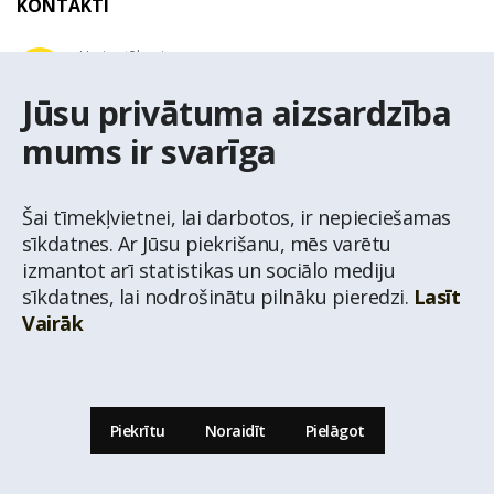
KONTAKTI
Uzziņu tālrunis
+371 67 032 300
Jūsu privātuma aizsardzība
mums ir svarīga
E-pasta adrese
latio@latio.lv
Šai tīmekļvietnei, lai darbotos, ir nepieciešamas
sīkdatnes. Ar Jūsu piekrišanu, mēs varētu
izmantot arī statistikas un sociālo mediju
sīkdatnes, lai nodrošinātu pilnāku pieredzi.
Lasīt
Vairāk
© Nekustamo īpašumu aģentūra Latio.
Aizliegta informācijas pārpublicēšana no
mājas lapas www.latio.lv bez Latio rakstiskas atļaujas. Lapā izmantoti Valsts Adrešu
reģistra Adrešu klasifikatora dati,
© Valsts zemes dienests.
Piekrītu
Noraidīt
Pielāgot
Uz lapas augšu