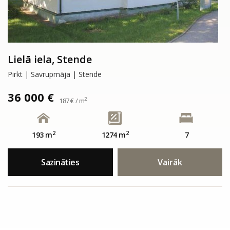
Lielā iela, Stende
Pirkt | Savrupmāja | Stende
36 000 €
2
187 € / m
2
2
193 m
1274 m
7
Sazināties
Vairāk