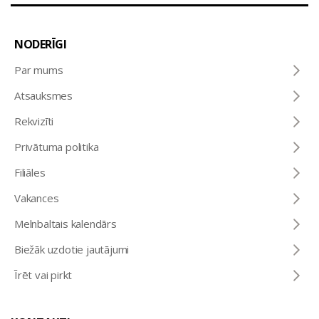
NODERĪGI
Par mums
Atsauksmes
Rekvizīti
Privātuma politika
Filiāles
Vakances
Melnbaltais kalendārs
Biežāk uzdotie jautājumi
Īrēt vai pirkt