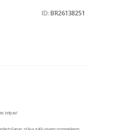
ID:
BR26138251
as telpas!
koplietošanas stāva galā visiem nomniekiem.