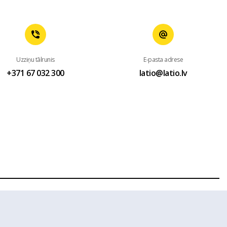
Uzziņu tālrunis
E-pasta adrese
+371 67 032 300
latio@latio.lv
 mājas lapas www.latio.lv bez Latio rakstiskas atļaujas. Lapā
sts.