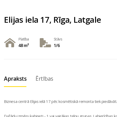
Elijas iela 17, Rīga, Latgale
Platība
Stāvs
48 m²
1/6
Apraksts
Ērtības
Biznesa centrā Elijas ielā 17 pēc kosmētiskā remonta tiek piedāvāt
Dažādu izmēru kabineti - 1 vai vairākas telpu grupas. Labierīcības 