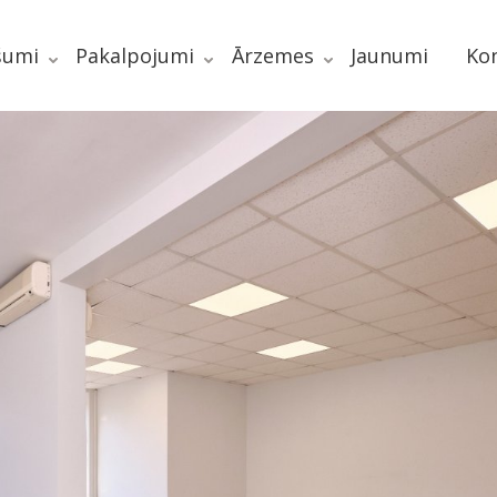
šumi
Pakalpojumi
Ārzemes
Jaunumi
Kon