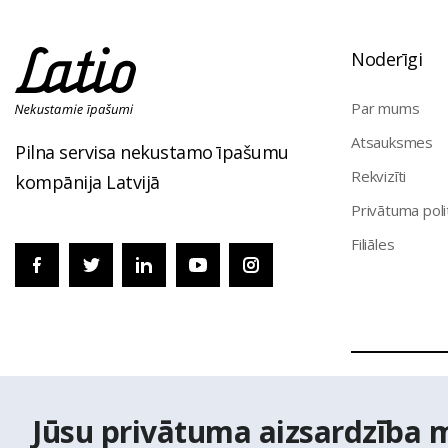
Noderīgi
Par mums
Atsauksmes
Pilna servisa nekustamo īpašumu
Rekvizīti
kompānija Latvijā
Privātuma poli
Filiāles
© Nekustamo 
Jūsu privātuma aizsardzība 
izmantoti Vals