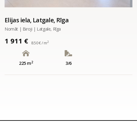
Elijas iela, Latgale, Rīga
Nomāt | Biroji | Latgale, Rīga
1 911 €
2
8.50 € / m
2
225 m
3/6