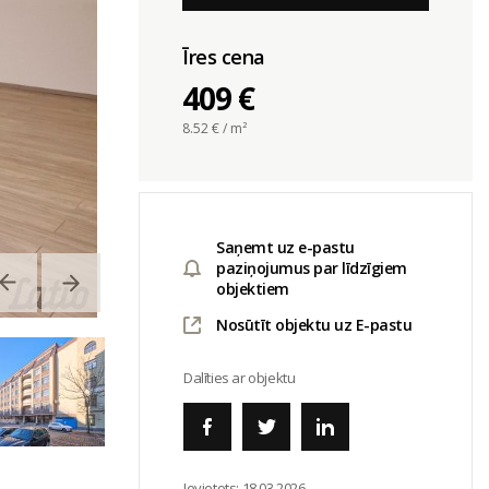
Īres cena
409 €
8.52
€ / m²
Saņemt uz e-pastu
paziņojumus par līdzīgiem
objektiem
Nosūtīt objektu uz E-pastu
Dalīties ar objektu
Ievietots:
18.03.2026.