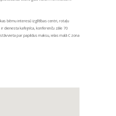
as bērnu interesū izglītības centri, rotaļu
, ir dienesta kafejnīca, konferenču zāle 70
stāvvieta par papildus maksu, ielas malā C zona