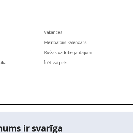
Vakances
Melnbaltais kalendārs
Biežāk uzdotie jautājumi
tika
Īrēt vai pirkt
īpašumu aģentūra Latio.
Aizliegta informācijas pārpublicēšana no
mums ir svarīga
ts Adrešu reģistra Adrešu klasifikatora dati,
© Valsts zemes diene