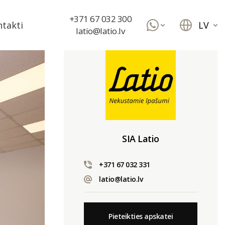
+371 67 032 300
LV
takti
latio@latio.lv
SIA Latio
+371 67 032 331
latio@latio.lv
Pieteikties apskatei