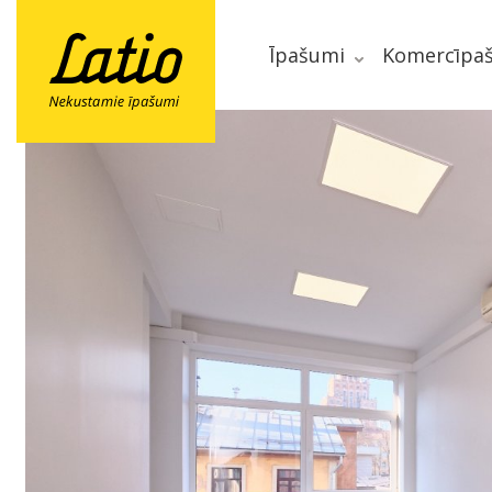
Īpašumi
Komercīpa