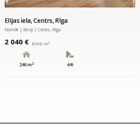
Elijas iela, Centrs, Rīga
Nomāt | Biroji | Centrs, Rīga
2 040 €
2
8.50 € / m
2
240 m
4/6