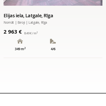
Elijas iela, Latgale, Rīga
Nomāt | Biroji | Latgale, Rīga
2 963 €
2
8.49 € / m
2
349 m
4/6