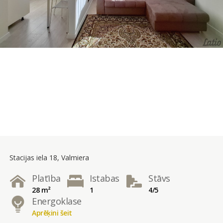
Stacijas iela 18, Valmiera
Platība
Istabas
Stāvs
28 m²
1
4/5
Energoklase
Aprēķini šeit