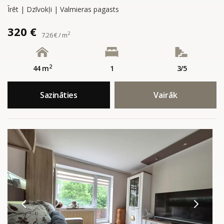
Īrēt | Dzīvokļi | Valmieras pagasts
320 €
2
7.26 € / m
2
44 m
1
3/5
Sazināties
Vairāk