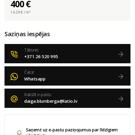
400 €
14.29
€ / m²
Saziņas iespējas
Tālrunis
+371 26 520 995
Čatot
Whatsapp
Rakstīt e-pastu
daiga.blumberga@latio.lv
Saņemt uz e-pastu paziņojumus par līdzīgiem