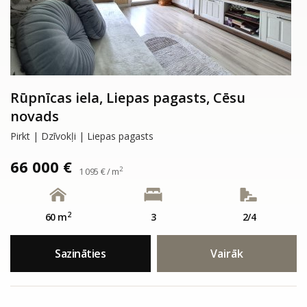
Rūpnīcas iela, Liepas pagasts, Cēsu
novads
Pirkt | Dzīvokļi | Liepas pagasts
66 000 €
2
1 095 € / m
2
60 m
3
2/4
Sazināties
Vairāk