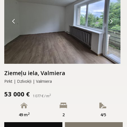
Ziemeļu iela, Valmiera
Pirkt | Dzīvokļi | Valmiera
53 000 €
2
1 077 € / m
2
49 m
2
4/5