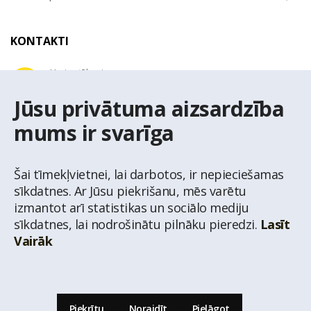
KONTAKTI
Uzziņu tālrunis
+371 67 032 300
Jūsu privātuma aizsardzība
mums ir svarīga
E-pasta adrese
latio@latio.lv
Šai tīmekļvietnei, lai darbotos, ir nepieciešamas
sīkdatnes. Ar Jūsu piekrišanu, mēs varētu
izmantot arī statistikas un sociālo mediju
sīkdatnes, lai nodrošinātu pilnāku pieredzi.
Lasīt
Vairāk
© Nekustamo īpašumu aģentūra Latio.
Aizliegta informācijas pārpublicēšana no
mājas lapas www.latio.lv bez Latio rakstiskas atļaujas. Lapā izmantoti Valsts Adrešu
reģistra Adrešu klasifikatora dati,
© Valsts zemes dienests.
Piekrītu
Noraidīt
Pielāgot