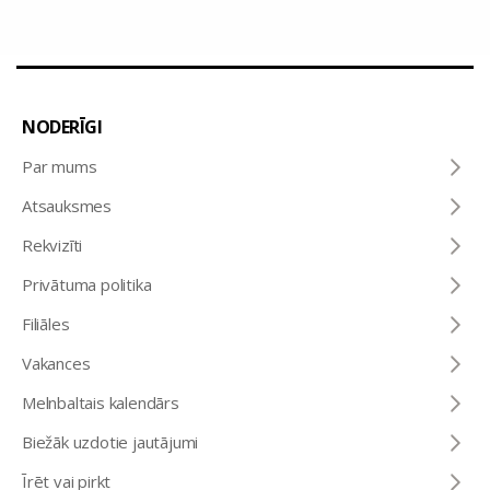
NODERĪGI
Par mums
Atsauksmes
Rekvizīti
Privātuma politika
Filiāles
Vakances
Melnbaltais kalendārs
Biežāk uzdotie jautājumi
Īrēt vai pirkt