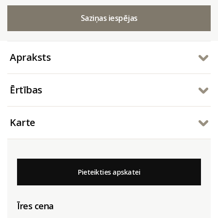
Saziņas iespējas
Apraksts
Ērtības
Karte
Pieteikties apskatei
Īres cena