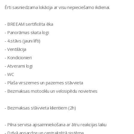
Ērti sasniedzama lokācija ar visu nepieciešamo ikdienai.
- BREEAM sertificēta ēka
- Panorāmas skata logi
- 4.stāvs (jauni lifti)
- Ventilācija
- Kondicionieri
- Atverami logi
- WC
- Plaša virszemes un pazemes stāvvieta
- Bezmaksas motociklu un velosipēdu novietnes
- Bezmaksas stāvvieta klientiem (2h)
- Pilna servisa apsaimniekošana ar ātru reakcijas laiku
- Dzīvā apsardze un centralizētā sistēma