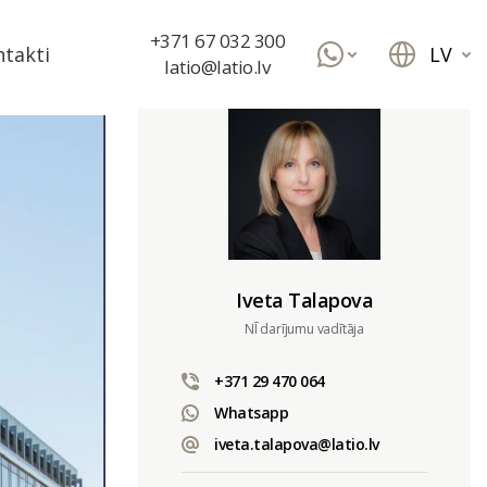
+371 67 032 300
LV
takti
latio@latio.lv
Iveta Talapova
NĪ darījumu vadītāja
+371 29 470 064
Whatsapp
iveta.talapova@latio.lv