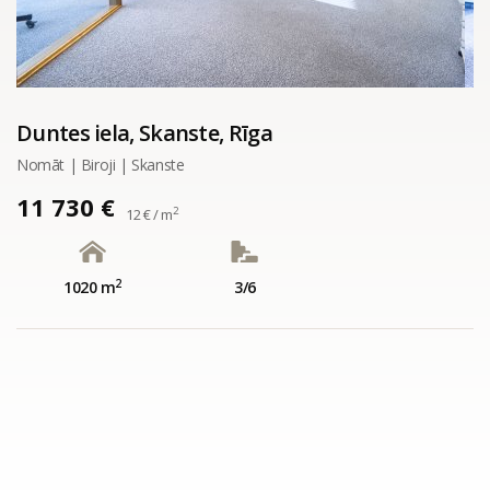
Duntes iela, Skanste, Rīga
Nomāt | Biroji | Skanste
11 730 €
2
12 € / m
2
1020 m
3/6