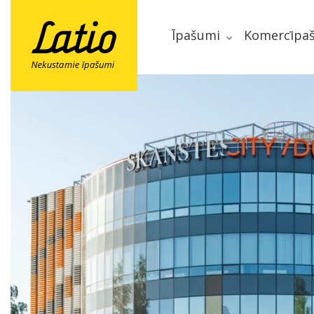
Īpašumi
Komercīpa