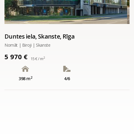
Duntes iela, Skanste, Rīga
Nomāt | Biroji | Skanste
5 970 €
2
15 € / m
2
398 m
4/6