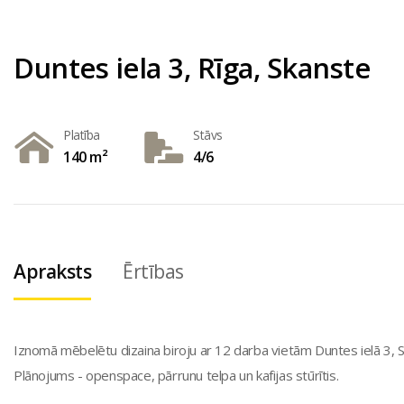
Duntes iela 3, Rīga, Skanste
Platība
Stāvs
140 m²
4/6
Apraksts
Ērtības
Iznomā mēbelētu dizaina biroju ar 12 darba vietām Duntes ielā 3, Sk
Plānojums - openspace, pārrunu telpa un kafijas stūrītis.