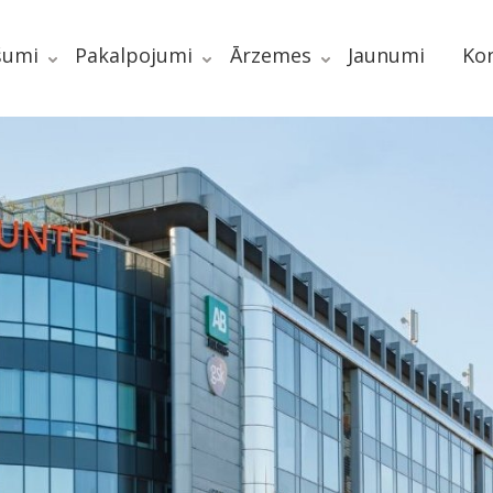
šumi
Pakalpojumi
Ārzemes
Jaunumi
Kon