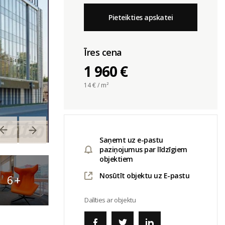
Pieteikties apskatei
Īres cena
1 960 €
14
€ / m²
Saņemt uz e-pastu
paziņojumus par līdzīgiem
objektiem
Nosūtīt objektu uz E-pastu
6
+
Dalīties ar objektu