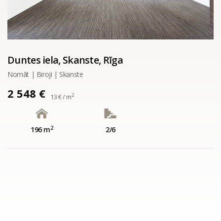
Duntes iela, Skanste, Rīga
Nomāt | Biroji | Skanste
2 548 €
2
13 € / m
2
196 m
2/6