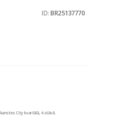
ID:
BR25137770
anstes City kvartālā, 4.stāvā.