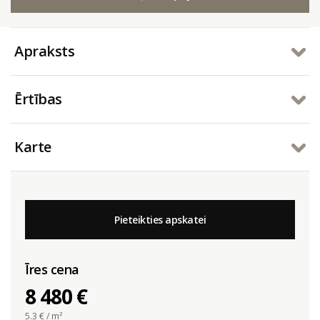
Apraksts
Ērtības
Karte
Pieteikties apskatei
Īres cena
8 480 €
5.3
€ / m²