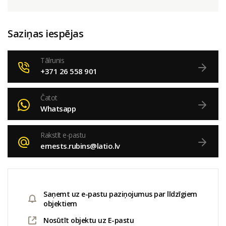
Saziņas iespējas
Tālrunis
+371 26 558 901
Čatot
Whatsapp
Rakstīt e-pastu
ernests.rubins@latio.lv
Saņemt uz e-pastu paziņojumus par līdzīgiem
objektiem
Nosūtīt objektu uz E-pastu