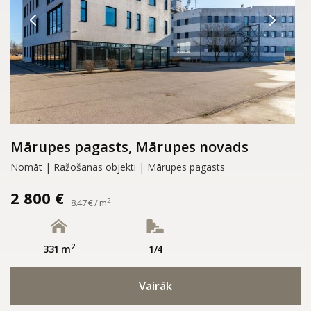
Mārupes pagasts, Mārupes novads
Nomāt | Ražošanas objekti | Mārupes pagasts
2 800 €
2
8.47 € / m
2
331 m
1/4
Vairāk