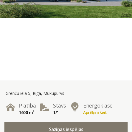
Grenču iela 5, Rīga, Mūkupurvs
Platība
Stāvs
Energoklase
1600 m²
1/1
Aprēķini šeit
Saziņas iespējas