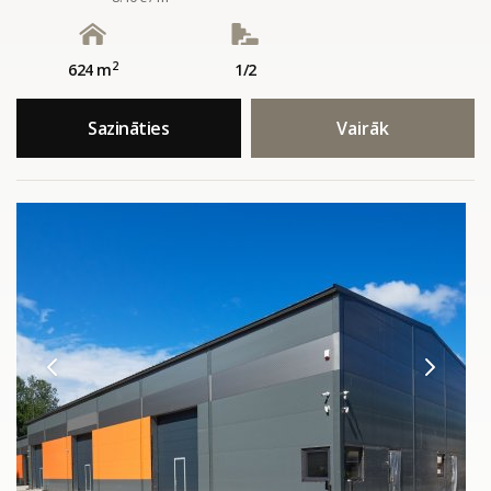
2
624 m
1/2
Sazināties
Vairāk