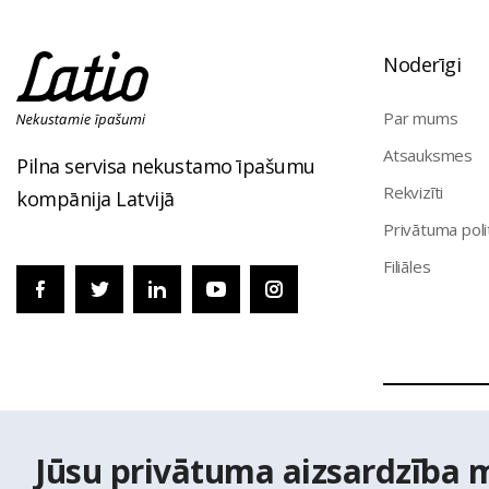
Noderīgi
Par mums
Atsauksmes
Pilna servisa nekustamo īpašumu
Rekvizīti
kompānija Latvijā
Privātuma poli
Filiāles
© Nekustamo 
Jūsu privātuma aizsardzība 
izmantoti Vals