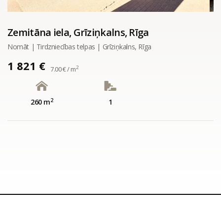
Zemitāna iela, Grīziņkalns, Rīga
Nomāt | Tirdzniecības telpas | Grīziņkalns, Rīga
1 821 €
2
7.00 € / m
2
260 m
1