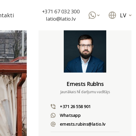
+371 67 032 300
LV
takti
latio@latio.lv
Ernests Rubīns
Jaunākais NĪ darījumu vadītājs
+371 26 558 901
Whatsapp
ernests.rubins@latio.lv