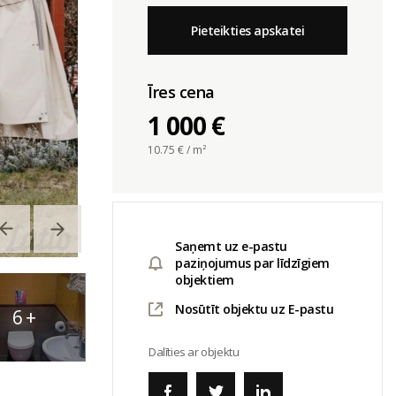
Pieteikties apskatei
Īres cena
1 000 €
10.75
€ / m²
Saņemt uz e-pastu
paziņojumus par līdzīgiem
objektiem
Nosūtīt objektu uz E-pastu
6
+
Dalīties ar objektu