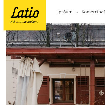
Īpašumi
Komercīpa