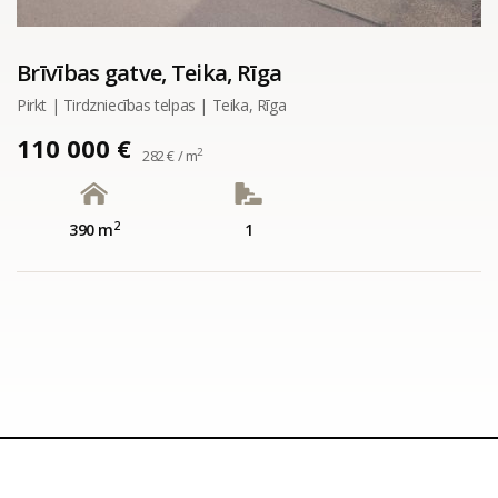
Brīvības gatve, Teika, Rīga
Pirkt | Tirdzniecības telpas | Teika, Rīga
110 000 €
2
282 € / m
2
390 m
1