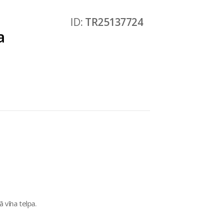
ID:
TR25137724
a
 vīna telpa.