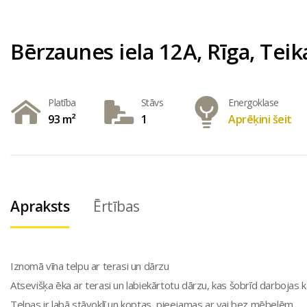
Bērzaunes iela 12A, Rīga, Teik
Platība
Stāvs
Energoklase
93 m²
1
Aprēķini šeit
Apraksts
Ērtības
Iznomā vīna telpu ar terasi un dārzu
Atsevišķa ēka ar terasi un labiekārtotu dārzu, kas šobrīd darbojas kā
Telpas ir labā stāvoklī un koptas, pieejamas ar vai bez mēbelēm.