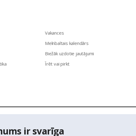
Vakances
Melnbaltais kalendārs
Biežāk uzdotie jautājumi
tika
Īrēt vai pirkt
īpašumu aģentūra Latio.
Aizliegta informācijas pārpublicēšana no
mums ir svarīga
ts Adrešu reģistra Adrešu klasifikatora dati,
© Valsts zemes diene