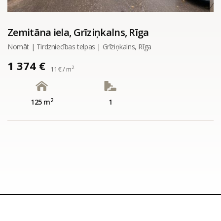
Zemitāna iela, Grīziņkalns, Rīga
Nomāt | Tirdzniecības telpas | Grīziņkalns, Rīga
1 374 €
2
11 € / m
2
125 m
1