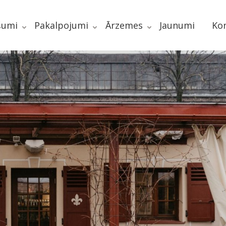
šumi
Pakalpojumi
Ārzemes
Jaunumi
Kon