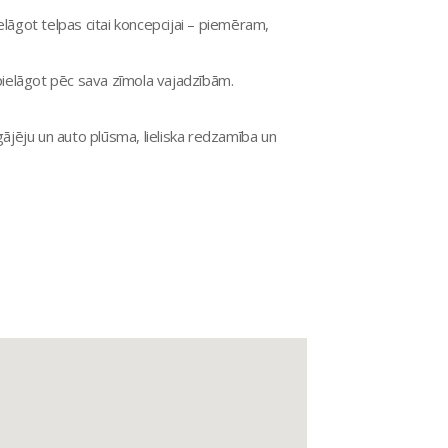
elāgot telpas citai koncepcijai – piemēram,
 pielāgot pēc sava zīmola vajadzībām.
gājēju un auto plūsma, lieliska redzamība un