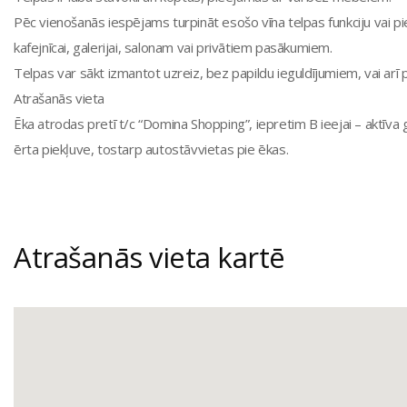
Pēc vienošanās iespējams turpināt esošo vīna telpas funkciju vai pi
kafejnīcai, galerijai, salonam vai privātiem pasākumiem.
Telpas var sākt izmantot uzreiz, bez papildu ieguldījumiem, vai arī
Atrašanās vieta
Ēka atrodas pretī t/c “Domina Shopping”, iepretim B ieejai – aktīva 
ērta piekļuve, tostarp autostāvvietas pie ēkas.
Atrašanās vieta kartē