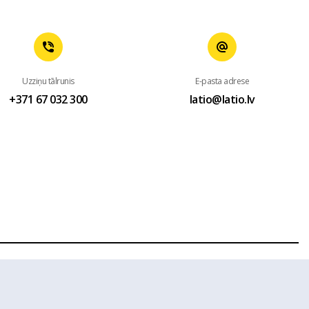
Uzziņu tālrunis
E-pasta adrese
+371 67 032 300
latio@latio.lv
 mājas lapas www.latio.lv bez Latio rakstiskas atļaujas. Lapā
sts.