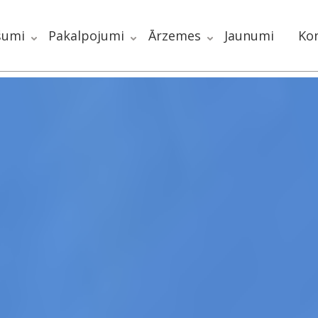
šumi
Pakalpojumi
Ārzemes
Jaunumi
Kon