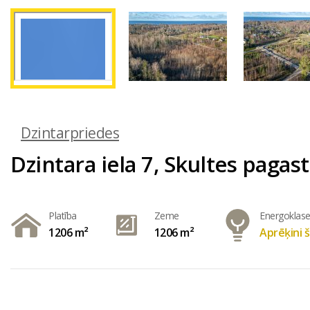
Dzintarpriedes
Dzintara iela 7, Skultes pagast
Platība
Zeme
Energoklas
1206 m²
1206 m²
Aprēķini š