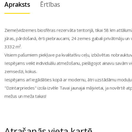
Apraksts
Ērtības
Ziemeļvidzemes biosfēras rezervāta teritorijā, tikai 58 km attālu
jūras, pārdošanā, ērti piebraucami, 24 zemes gabali privātmāju un v
3332 m².
Visiem pašumiem piekļuve pa kvalitatīvu ceļu, izbūvētas nobrauktu
Iespējams veikt individuālu atmežošanu, pielāgojot ainavu savām vē
zemsedzi, kokus.
Iespējams arī iegādāties kopā ar modernu, ātri uzstādāmu moduļ
"Dzintarpriedes" izcila izvēle Tavai jaunajai mājvietai, ja novērtē 
mežus un meža takas!
Atrašanās vieta kartē