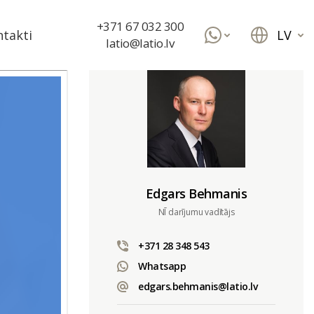
+371 67 032 300
LV
takti
latio@latio.lv
Edgars Behmanis
NĪ darījumu vadītājs
+371 28 348 543
Whatsapp
edgars.behmanis@latio.lv