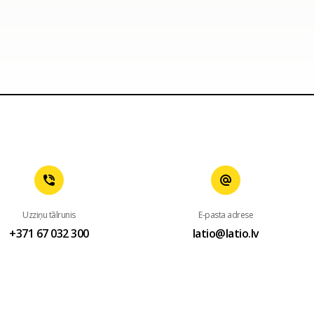
Uzziņu tālrunis
E-pasta adrese
+371 67 032 300
latio@latio.lv