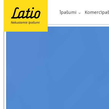
Īpašumi
Komercīpa