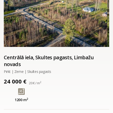
Centrālā iela, Skultes pagasts, Limbažu
novads
Pirkt | Zeme | Skultes pagasts
24 000 €
2
20 € / m
2
1200 m