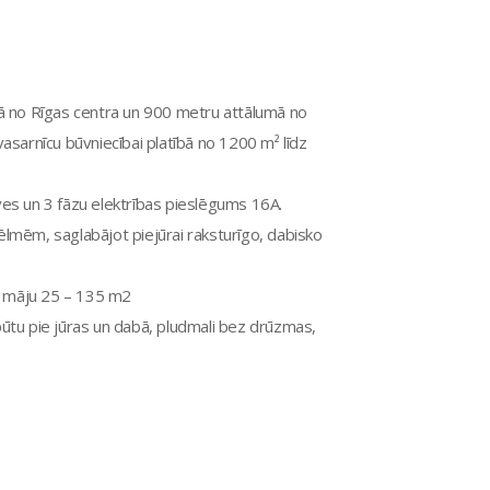
mā no Rīgas centra un 900 metru attālumā no
asarnīcu būvniecībai platībā no 1200 m² līdz
ves un 3 fāzu elektrības pieslēgums 16A.
lmēm, saglabājot piejūrai raksturīgo, dabisko
u māju 25 – 135 m2
atpūtu pie jūras un dabā, pludmali bez drūzmas,