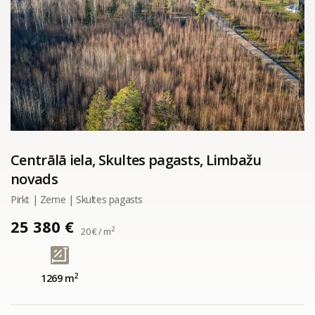
Centrālā iela, Skultes pagasts, Limbažu
novads
Pirkt | Zeme | Skultes pagasts
25 380 €
2
20 € / m
2
1269 m