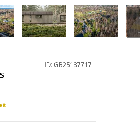
ID:
GB25137717
s
e
eit