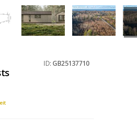
ID:
GB25137710
sts
e
eit