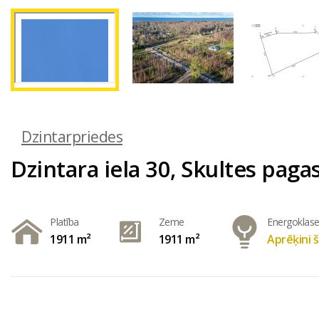
Dzintarpriedes
Dzintara iela 30, Skultes paga
Platība
Zeme
Energoklas
1911 m²
1911 m²
Aprēķini š