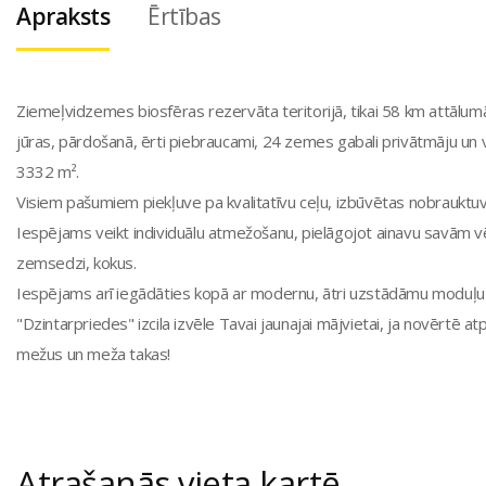
Apraksts
Ērtības
Ziemeļvidzemes biosfēras rezervāta teritorijā, tikai 58 km attālu
jūras, pārdošanā, ērti piebraucami, 24 zemes gabali privātmāju un v
3332 m².
Visiem pašumiem piekļuve pa kvalitatīvu ceļu, izbūvētas nobrauktu
Iespējams veikt individuālu atmežošanu, pielāgojot ainavu savām vē
zemsedzi, kokus.
Iespējams arī iegādāties kopā ar modernu, ātri uzstādāmu moduļ
"Dzintarpriedes" izcila izvēle Tavai jaunajai mājvietai, ja novērtē 
mežus un meža takas!
Atrašanās vieta kartē