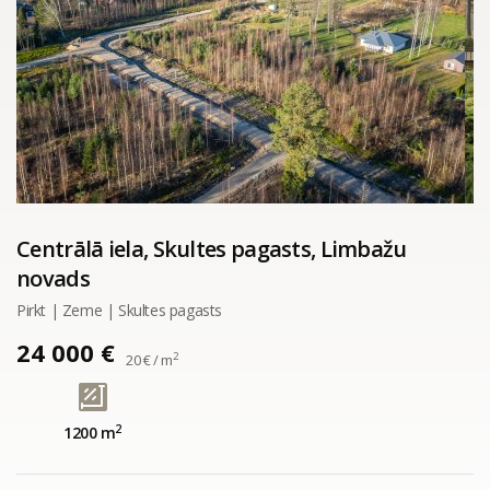
Centrālā iela, Skultes pagasts, Limbažu
novads
Pirkt | Zeme | Skultes pagasts
24 000 €
2
20 € / m
2
1200 m