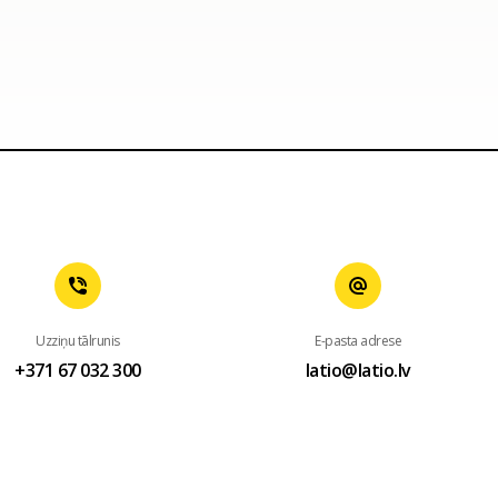
Uzziņu tālrunis
E-pasta adrese
+371 67 032 300
latio@latio.lv