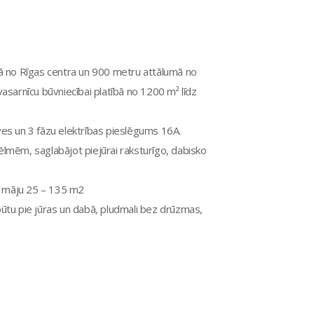
mā no Rīgas centra un 900 metru attālumā no
asarnīcu būvniecībai platībā no 1200 m² līdz
ves un 3 fāzu elektrības pieslēgums 16A.
lmēm, saglabājot piejūrai raksturīgo, dabisko
u māju 25 – 135 m2
atpūtu pie jūras un dabā, pludmali bez drūzmas,