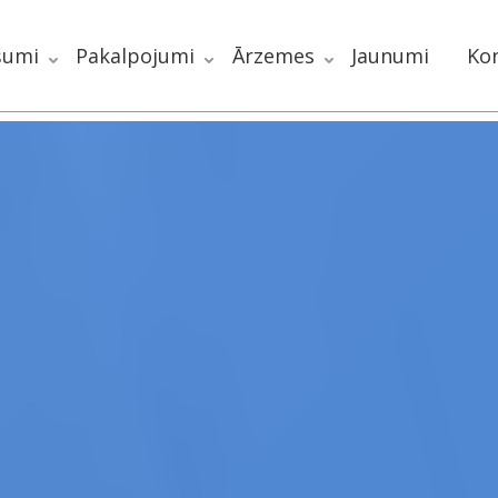
šumi
Pakalpojumi
Ārzemes
Jaunumi
Kon