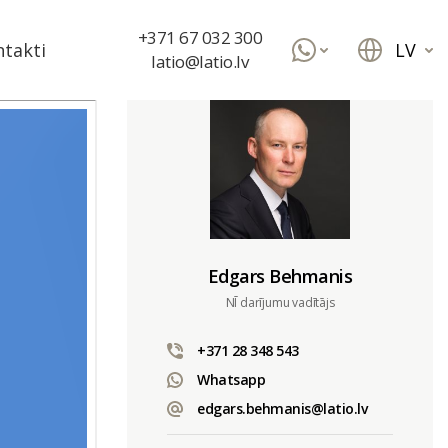
+371 67 032 300
LV
takti
latio@latio.lv
Edgars Behmanis
NĪ darījumu vadītājs
+371 28 348 543
Whatsapp
edgars.behmanis@latio.lv