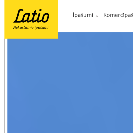
Īpašumi
Komercīpa