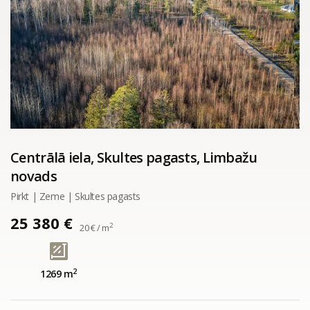
Centrālā iela, Skultes pagasts, Limbažu
novads
Pirkt | Zeme | Skultes pagasts
25 380 €
2
20 € / m
2
1269 m