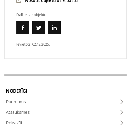
Nosūtīt objektu uz E-pastu
Dalīties ar objektu
Ievietots:
02.12.2025.
NODERĪGI
Par mums
Atsauksmes
Rekvizīti