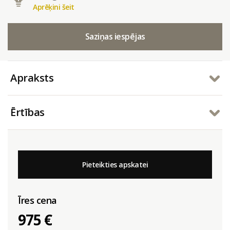
Aprēķini šeit
Saziņas iespējas
Apraksts
Ērtības
Pieteikties apskatei
Īres cena
975 €