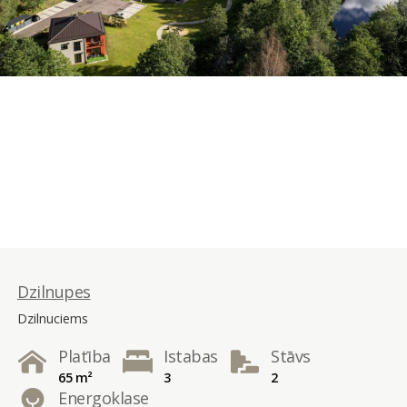
Dzilnupes
Dzilnuciems
Platība
Istabas
Stāvs
65 m²
3
2
Energoklase