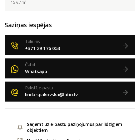
15
€ / m²
Saziņas iespējas
Tālrunis
+371 29 176 053
Čatot
Whatsapp
Rakstīt e-pastu
linda.spakovska@latio.lv
Saņemt uz e-pastu paziņojumus par līdzīgiem
objektiem