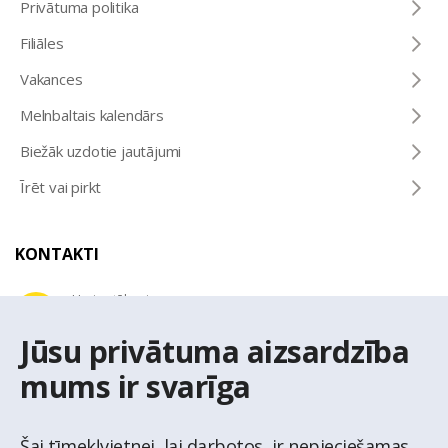
Privātuma politika
Filiāles
Vakances
Melnbaltais kalendārs
Biežāk uzdotie jautājumi
Īrēt vai pirkt
KONTAKTI
Uzziņu tālrunis
+371 67 032 300
Jūsu privātuma aizsardzība
mums ir svarīga
E-pasta adrese
latio@latio.lv
Šai tīmekļvietnei, lai darbotos, ir nepieciešamas