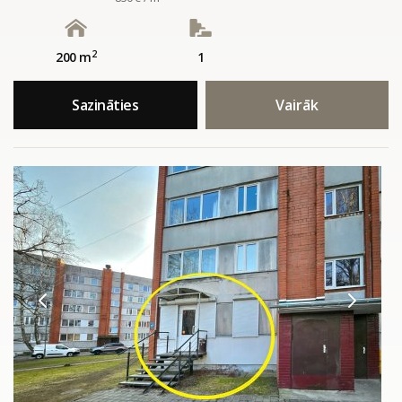
2
200 m
1
Sazināties
Vairāk