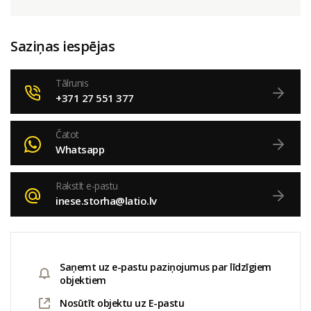
Saziņas iespējas
Tālrunis
+371 27 551 377
Čatot
Whatsapp
Rakstīt e-pastu
inese.storha@latio.lv
Saņemt uz e-pastu paziņojumus par līdzīgiem
objektiem
Nosūtīt objektu uz E-pastu