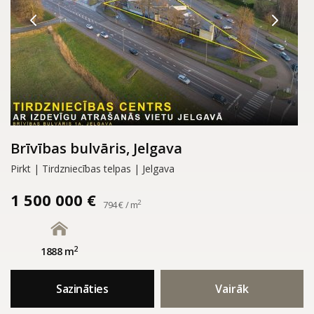
Brīvības bulvāris, Jelgava
Pirkt | Tirdzniecības telpas | Jelgava
1 500 000 €
2
794 € / m
2
1888 m
Sazināties
Vairāk