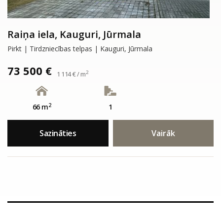
Raiņa iela, Kauguri, Jūrmala
Pirkt | Tirdzniecības telpas | Kauguri, Jūrmala
73 500 €
2
1 114 € / m
2
66 m
1
Sazināties
Vairāk