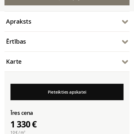
Apraksts
Ērtības
Karte
Pieteikties apskatei
Īres cena
1 330 €
10
€ / m²