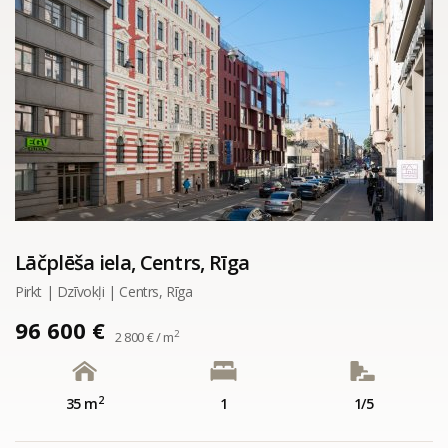
Lāčplēša iela, Centrs, Rīga
Pirkt | Dzīvokļi | Centrs, Rīga
96 600 €
2
2 800 € / m
2
35 m
1
1/5