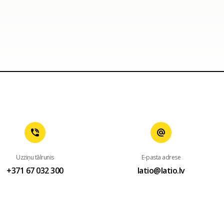
Uzziņu tālrunis
E-pasta adrese
+371 67 032 300
latio@latio.lv