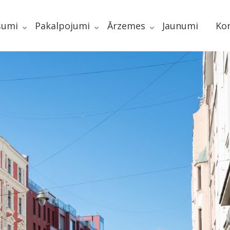
šumi
Pakalpojumi
Ārzemes
Jaunumi
Kon