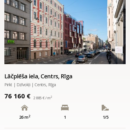
Lāčplēša iela, Centrs, Rīga
Pirkt | Dzīvokļi | Centrs, Rīga
76 160 €
2
2 885 € / m
2
26 m
1
1/5