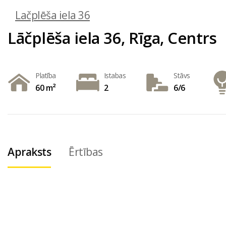
Lačplēša iela 36
Lāčplēša iela 36, Rīga, Centrs
Platība
Istabas
Stāvs
60 m²
2
6/6
Apraksts
Ērtības