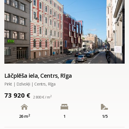
Lāčplēša iela, Centrs, Rīga
Pirkt | Dzīvokļi | Centrs, Rīga
73 920 €
2
2 800 € / m
2
26 m
1
1/5