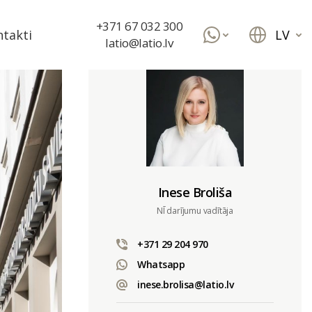
+371 67 032 300
LV
takti
latio@latio.lv
Inese Broliša
NĪ darījumu vadītāja
+371 29 204 970
Whatsapp
inese.brolisa@latio.lv