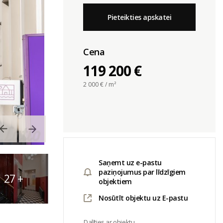
Pieteikties apskatei
Cena
119 200 €
2 000
€ / m²
Saņemt uz e-pastu
paziņojumus par līdzīgiem
27
+
objektiem
Nosūtīt objektu uz E-pastu
Dalīties ar objektu