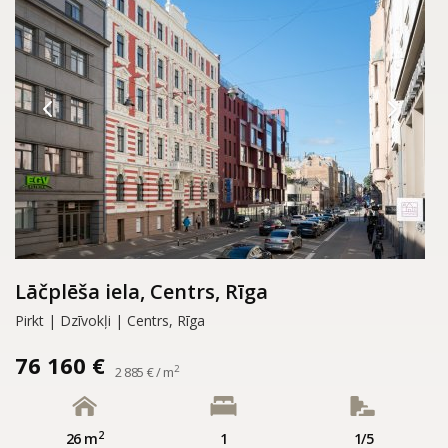
Lāčplēša iela, Centrs, Rīga
Pirkt | Dzīvokļi | Centrs, Rīga
76 160 €
2
2 885 € / m
2
26 m
1
1/5