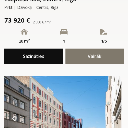
Pirkt | Dzīvokļi | Centrs, Rīga
73 920 €
2
2 800 € / m
2
26 m
1
1/5
Sazināties
Vairāk