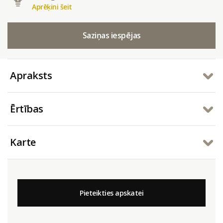
Aprēķini šeit
Saziņas iespējas
Apraksts
Ērtības
Karte
Pieteikties apskatei