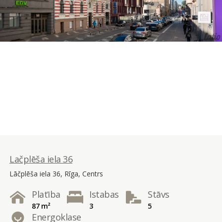
Lačplēša iela 36
Lāčplēša iela 36, Rīga, Centrs
Platība
Istabas
Stāvs
87 m²
3
5
Energoklase