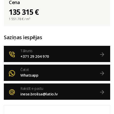
Cena
135 315 €
1 551.78
€ / m²
Saziņas iespējas
Tālrunis
+371 29 204 970
Čatot
Whatsapp
Rakstīt e-pastu
inese.brolisa@latio.lv