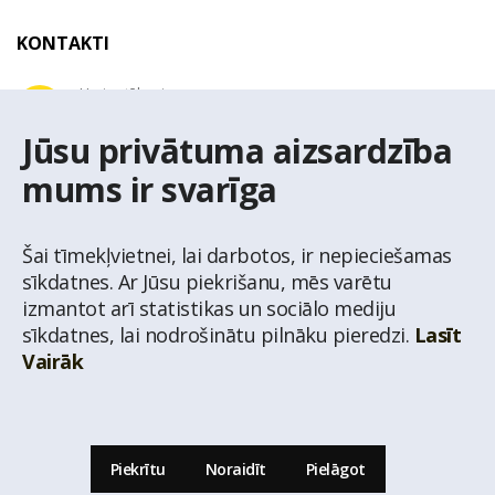
KONTAKTI
Uzziņu tālrunis
+371 67 032 300
Jūsu privātuma aizsardzība
mums ir svarīga
E-pasta adrese
latio@latio.lv
Šai tīmekļvietnei, lai darbotos, ir nepieciešamas
sīkdatnes. Ar Jūsu piekrišanu, mēs varētu
izmantot arī statistikas un sociālo mediju
sīkdatnes, lai nodrošinātu pilnāku pieredzi.
Lasīt
Vairāk
© Nekustamo īpašumu aģentūra Latio.
Aizliegta informācijas pārpublicēšana no
mājas lapas www.latio.lv bez Latio rakstiskas atļaujas. Lapā izmantoti Valsts Adrešu
reģistra Adrešu klasifikatora dati,
© Valsts zemes dienests.
Piekrītu
Noraidīt
Pielāgot