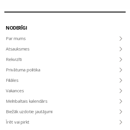
NODERĪGI
Par mums
Atsauksmes
Rekvizīti
Privātuma politika
Filiāles
Vakances
Melnbaltais kalendārs
Biežāk uzdotie jautājumi
Īrēt vai pirkt