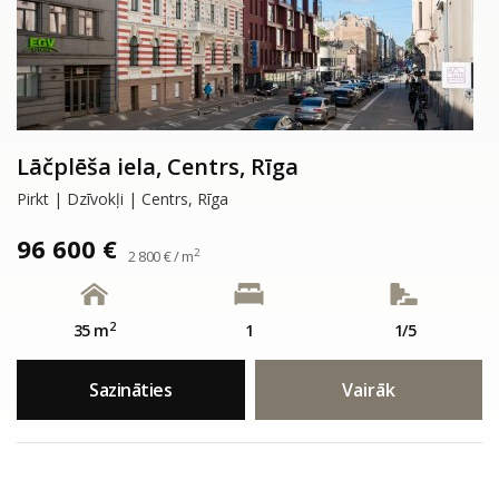
Lāčplēša iela, Centrs, Rīga
Pirkt | Dzīvokļi | Centrs, Rīga
96 600 €
2
2 800 € / m
2
35 m
1
1/5
Sazināties
Vairāk