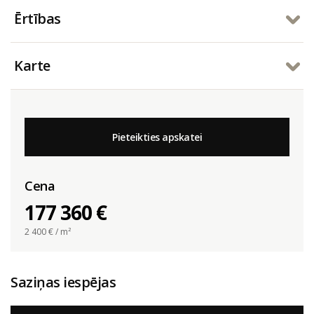
Ērtības
Karte
Pieteikties apskatei
Cena
177 360 €
2 400
€ / m²
Saziņas iespējas