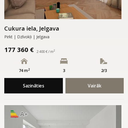
Cukura iela, Jelgava
Pirkt | Dzīvokļi | Jelgava
177 360 €
2
2 400 € / m
2
74 m
3
2/3
Sazināties
Vairāk
A+