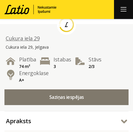
Cukura iela 29
Cukura iela 29, Jelgava
Platība
Istabas
Stāvs
74 m²
3
2/3
Energoklase
A+
Saziņas iespējas
Apraksts