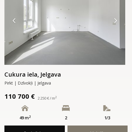
Cukura iela, Jelgava
Pirkt | Dzīvokļi | Jelgava
110 700 €
2
2 250 € / m
2
49 m
2
1/3