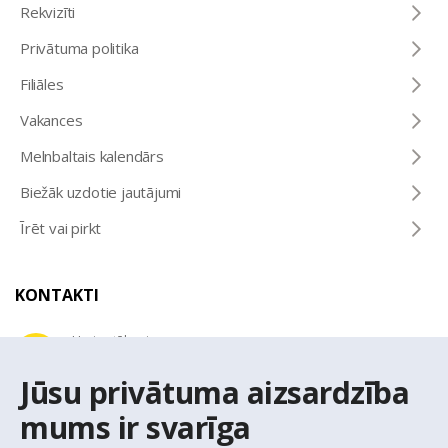
Rekvizīti
Privātuma politika
Filiāles
Vakances
Melnbaltais kalendārs
Biežāk uzdotie jautājumi
Īrēt vai pirkt
KONTAKTI
Uzziņu tālrunis
+371 67 032 300
Jūsu privātuma aizsardzība
mums ir svarīga
E-pasta adrese
latio@latio.lv