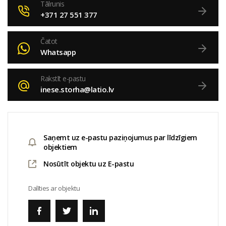
Tālrunis
+371 27 551 377
Čatot
Whatsapp
Rakstīt e-pastu
inese.storha@latio.lv
Saņemt uz e-pastu paziņojumus par līdzīgiem
objektiem
Nosūtīt objektu uz E-pastu
Dalīties ar objektu