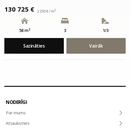
130 725 €
2
2 250 € / m
2
58 m
3
1/3
Sazināties
Vairāk
NODERĪGI
Par mums
Atsauksmes