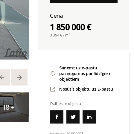
Cena
1 850 000 €
3 394
€ / m²
Saņemt uz e-pastu
paziņojumus par līdzīgiem
objektiem
Nosūtīt objektu uz E-pastu
Dalīties ar objektu
18
+
Ievietots:
10.09.2025.