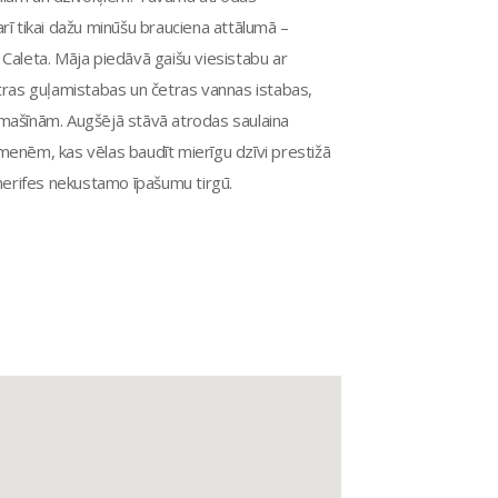
 arī tikai dažu minūšu brauciena attālumā –
Caleta. Māja piedāvā gaišu viesistabu ar
etras guļamistabas un četras vannas istabas,
omašīnām. Augšējā stāvā atrodas saulaina
ģimenēm, kas vēlas baudīt mierīgu dzīvi prestižā
 Tenerifes nekustamo īpašumu tirgū.