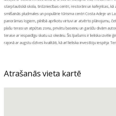
starptautiskā skola, tirdzniecības centri, restorāni un kafejnīcas, kā
smilšainās pludmales un populārie tūrisma centri Costa Adeje un La 
panorāmas logiem, pilnībā aprīkotu virtuvi ar atvērto plānojumu, č
plašu terasi un atpūtas zonu, privātu baseinu un garāžu divām aut
terase ar iespaidīgu skatu uz okeānu. Šis īpašums ir lieliska izvēle 
rajonā ar augstu dzīves kvalitāti, kā arī lieliska investīciju iespēja
Atrašanās vieta kartē