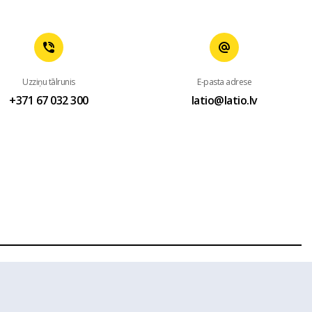
Uzziņu tālrunis
E-pasta adrese
+371 67 032 300
latio@latio.lv
 mājas lapas www.latio.lv bez Latio rakstiskas atļaujas. Lapā
sts.