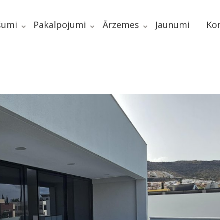
šumi
Pakalpojumi
Ārzemes
Jaunumi
Kon