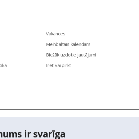
Vakances
Melnbaltais kalendārs
Biežāk uzdotie jautājumi
tika
Īrēt vai pirkt
īpašumu aģentūra Latio.
Aizliegta informācijas pārpublicēšana no
mums ir svarīga
ts Adrešu reģistra Adrešu klasifikatora dati,
© Valsts zemes diene