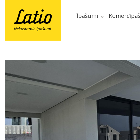
Īpašumi
Komercīpa