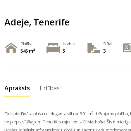
Adeje, Tenerife
Platība
Istabas
Stāvi
545 m²
5
3
Apraksts
Ērtības
Tiek piedāvāta plaša un eleganta villa ar 391 m² dzīvojamo platību
no pieprasītākajiem Tenerifes rajoniem – El Madroñal. Šis ir mierīg
izceļas ar lielisku infrastruktūru, drošu un sakoptu vidi, modernām