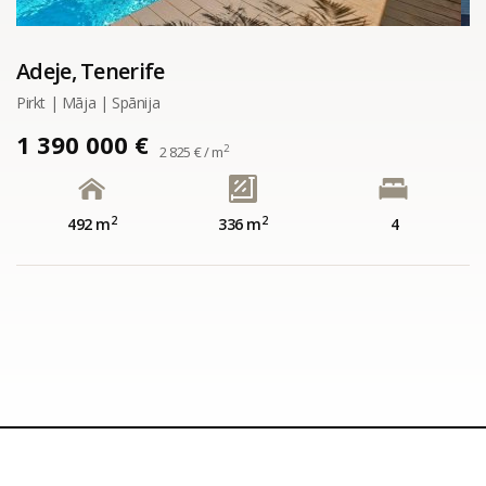
Adeje, Tenerife
Pirkt | Māja | Spānija
1 390 000 €
2
2 825 € / m
2
2
492 m
336 m
4