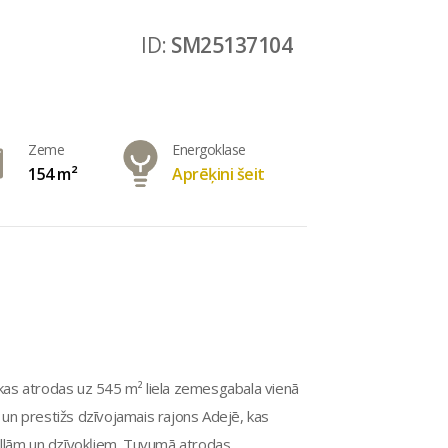
ID:
SM25137104
Zeme
Energoklase
154 m²
Aprēķini šeit
, kas atrodas uz 545 m² liela zemesgabala vienā
s un prestižs dzīvojamais rajons Adejē, kas
 villām un dzīvokļiem. Tuvumā atrodas