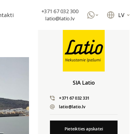
+371 67 032 300
LV
takti
latio@latio.lv
SIA Latio
+371 67 032 331
latio@latio.lv
Pieteikties apskatei