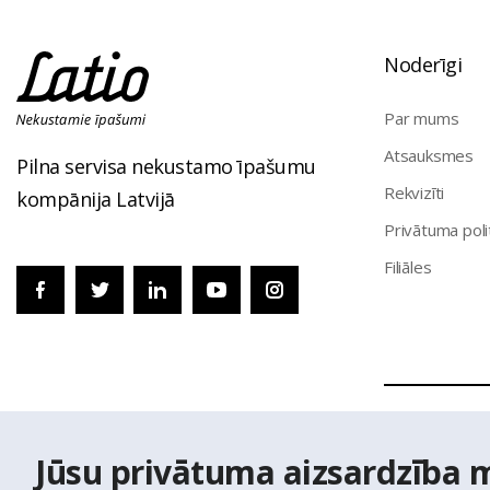
Noderīgi
Par mums
Atsauksmes
Pilna servisa nekustamo īpašumu
Rekvizīti
kompānija Latvijā
Privātuma poli
Filiāles
© Nekustamo 
Jūsu privātuma aizsardzība 
izmantoti Vals