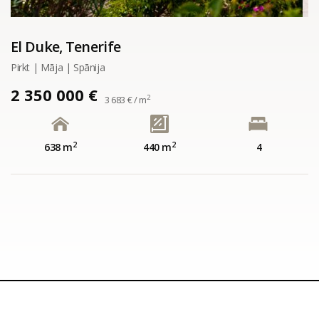
El Duke, Tenerife
Pirkt | Māja | Spānija
2 350 000 €
2
3 683 € / m
2
2
638 m
440 m
4