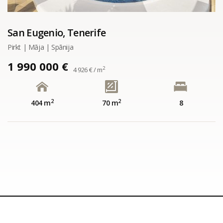
San Eugenio, Tenerife
Pirkt | Māja | Spānija
1 990 000 €
2
4 926 € / m
2
2
404 m
70 m
8