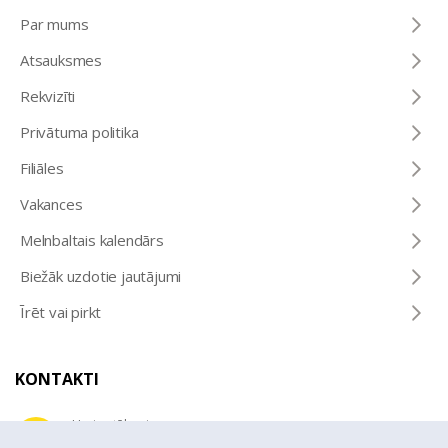
Par mums
Atsauksmes
Rekvizīti
Privātuma politika
Filiāles
Vakances
Melnbaltais kalendārs
Biežāk uzdotie jautājumi
Īrēt vai pirkt
KONTAKTI
Uzziņu tālrunis