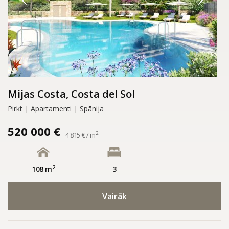
Mijas Costa, Costa del Sol
Pirkt | Apartamenti | Spānija
520 000 €
2
4 815 € / m
2
108 m
3
Vairāk