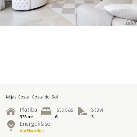
Mijas Costa, Costa del Sol
Platība
Istabas
Stāvi
333 m²
6
3
Energoklase
Aprēķini šeit