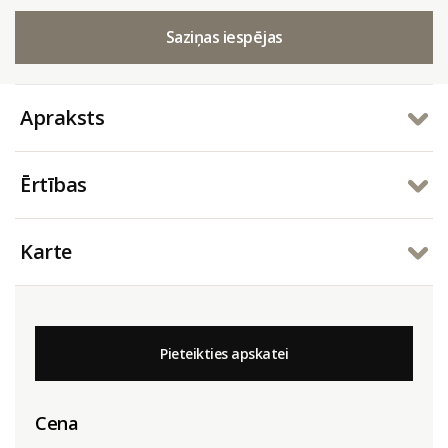
Saziņas iespējas
Apraksts
Ērtības
Karte
Pieteikties apskatei
Cena