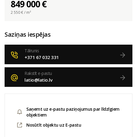
849 000 €
2 550
€ / m²
Saziņas iespējas
Tālrunis
+371 67 032 331
Rakstīt e-pastu
latio@latio.lv
Saņemt uz e-pastu paziņojumus par līdzīgiem
objektiem
Nosūtīt objektu uz E-pastu