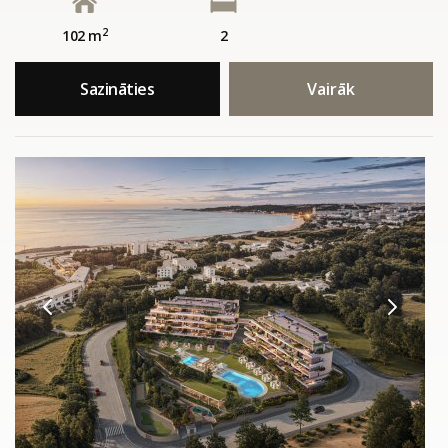
2
102 m
2
Sazināties
Vairāk