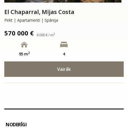
El Chaparral, Mijas Costa
Pirkt | Apartamenti | Spānija
570 000 €
2
6 000 € / m
2
95 m
4
Vairāk
NODERĪGI