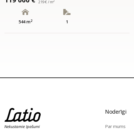
2
219 € / m
2
544 m
1
Noderīgi
Par mums