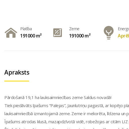
Platība
Zeme
Energ
191000 m²
191000 m²
Aprēķ
Apraksts
Pārdošanā 19,1 ha lauksaimniecības zeme Saldus novadā!
Tiek piedāvāts īpašums “Palejas”, Jaunlutriņu pagastā, ar kopējo pla
lauksaimniecībā izmantojamā zeme. Zeme ir meliorēta, līdzena un
Īpašums atrodas klusā, mazapdzīvotā vidē, robežojas ar citām LIZ