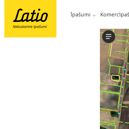
Īpašumi
Komercīpa