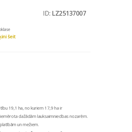
ID:
LZ25137007
oklase
ini šeit
tību 19,1 ha, no kuriem 17,9 ha ir
 piemērota dažādām lauksaimniecības nozarēm.
 platībām un mežiem.