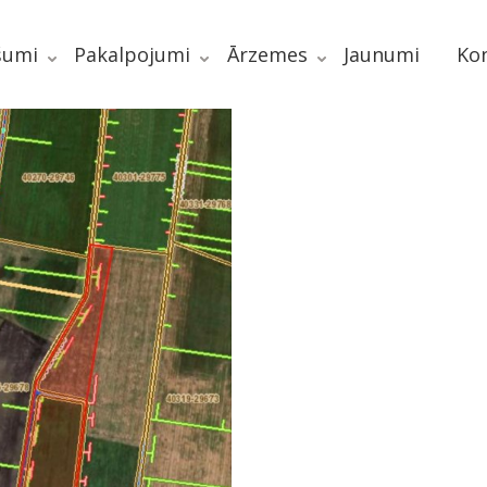
šumi
Pakalpojumi
Ārzemes
Jaunumi
Kon