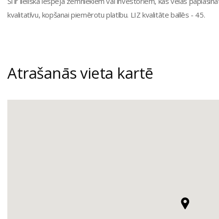
Šī ir lieliska iespēja zemniekiem vai investoriem, kas vēlas paplaši
kvalitatīvu, kopšanai piemērotu platību. LIZ kvalitāte ballēs - 45.
Atrašanās vieta kartē