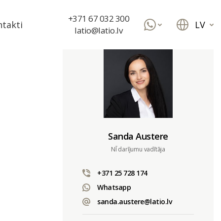
+371 67 032 300
LV
takti
latio@latio.lv
Sanda Austere
NĪ darījumu vadītāja
+371 25 728 174
Whatsapp
sanda.austere@latio.lv