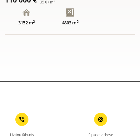
2
35 € / m
2
2
3152 m
4803 m
Uzziņu tālrunis
E-pasta adrese