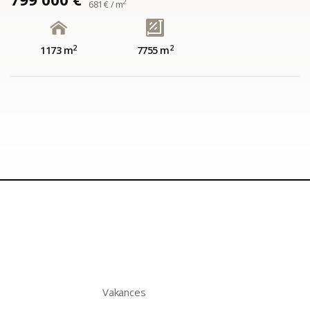
2
681 € / m
2
2
1173 m
7755 m
Vakances