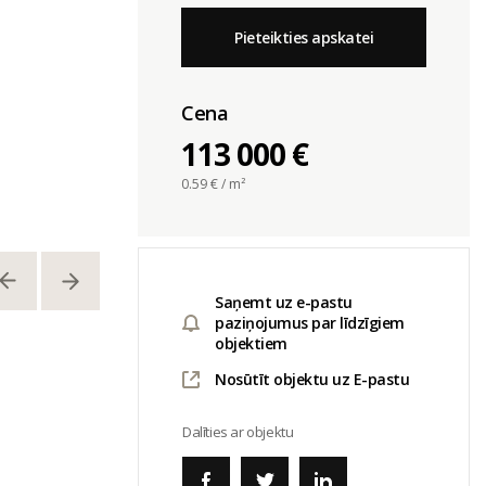
Pieteikties apskatei
Cena
113 000 €
0.59
€ / m²
Saņemt uz e-pastu
paziņojumus par līdzīgiem
objektiem
Nosūtīt objektu uz E-pastu
Dalīties ar objektu