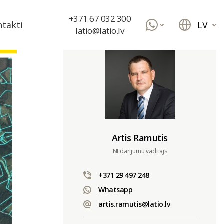
+371 67 032 300
LV
takti
latio@latio.lv
Artis Ramutis
NĪ darījumu vadītājs
+371 29 497 248
Whatsapp
artis.ramutis@latio.lv