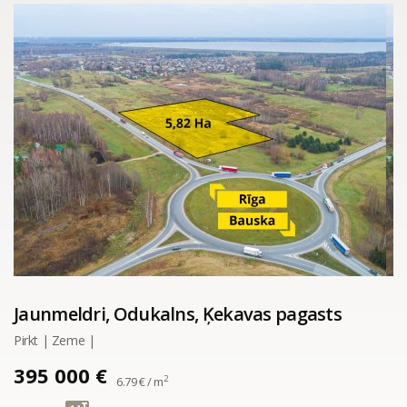
Jaunmeldri, Odukalns, Ķekavas pagasts
Pirkt | Zeme |
395 000 €
2
6.79 € / m