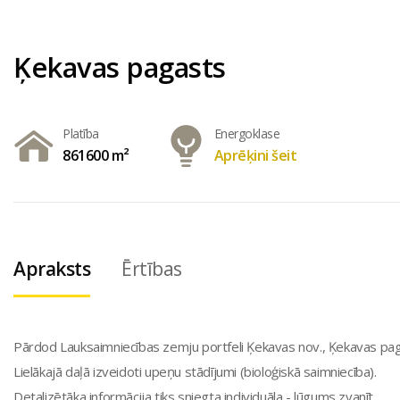
Ķekavas pagasts
Platība
Energoklase
861600 m²
Aprēķini šeit
Apraksts
Ērtības
Pārdod Lauksaimniecības zemju portfeli Ķekavas nov., Ķekavas pag
Lielākajā daļā izveidoti upeņu stādījumi (bioloģiskā saimniecība).
Detalizētāka informācija tiks sniegta individuāla - lūgums zvanīt.