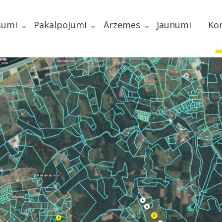
šumi
Pakalpojumi
Ārzemes
Jaunumi
Kon