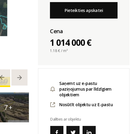
Pieteikties apskatei
Cena
1 014 000 €
1.18
€ / m²
Saņemt uz e-pastu
paziņojumus par līdzīgiem
objektiem
Nosūtīt objektu uz E-pastu
7
+
Dalīties ar objektu