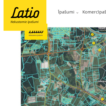
Īpašumi
Komercīpa