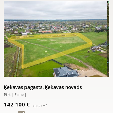
Ķekavas pagasts, Ķekavas novads
Pirkt | Zeme |
142 100 €
2
7.00 € / m