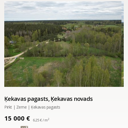
Ķekavas pagasts, Ķekavas novads
Pirkt | Zeme | Ķekavas pagasts
15 000 €
2
6.25 € / m