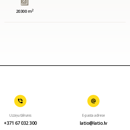
2
20300 m
Uzziņu tālrunis
E-pasta adrese
+371 67 032 300
latio@latio.lv