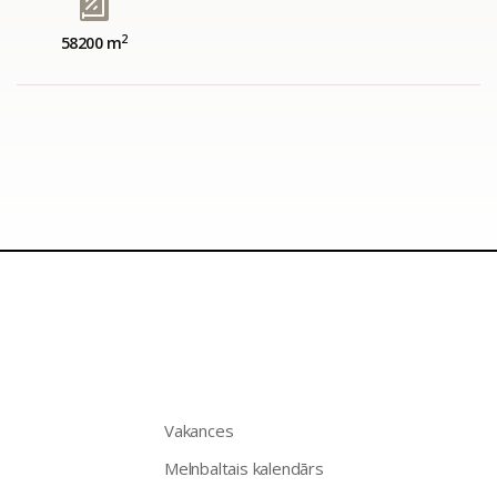
2
58200 m
Vakances
Melnbaltais kalendārs