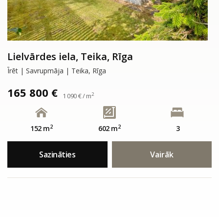
Lielvārdes iela, Teika, Rīga
Īrēt | Savrupmāja | Teika, Rīga
165 800 €
2
1 090 € / m
2
2
152 m
602 m
3
Sazināties
Vairāk