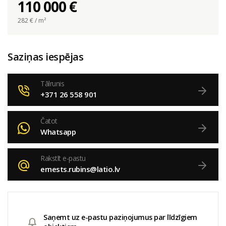
110 000 €
282
€ / m²
Saziņas iespējas
Tālrunis
+371 26 558 901
Čatot
Whatsapp
Rakstīt e-pastu
ernests.rubins@latio.lv
Saņemt uz e-pastu paziņojumus par līdzīgiem