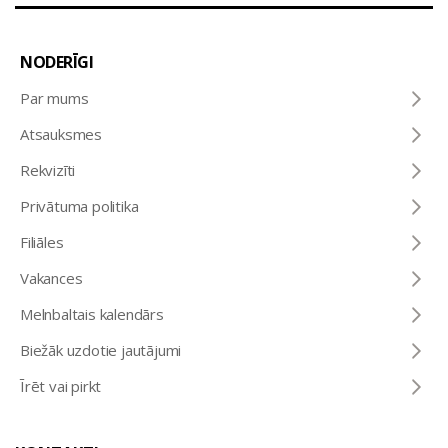
NODERĪGI
Par mums
Atsauksmes
Rekvizīti
Privātuma politika
Filiāles
Vakances
Melnbaltais kalendārs
Biežāk uzdotie jautājumi
Īrēt vai pirkt