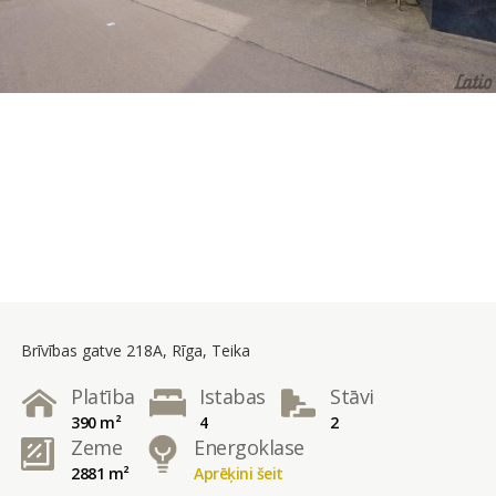
Brīvības gatve 218A, Rīga, Teika
Platība
Istabas
Stāvi
390 m²
4
2
Zeme
Energoklase
2881 m²
Aprēķini šeit