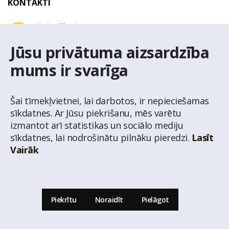
KONTAKTI
Uzziņu tālrunis
+371 67 032 300
Jūsu privātuma aizsardzība
mums ir svarīga
E-pasta adrese
latio@latio.lv
Šai tīmekļvietnei, lai darbotos, ir nepieciešamas
sīkdatnes. Ar Jūsu piekrišanu, mēs varētu
izmantot arī statistikas un sociālo mediju
sīkdatnes, lai nodrošinātu pilnāku pieredzi.
Lasīt
Vairāk
© Nekustamo īpašumu aģentūra Latio.
Aizliegta informācijas pārpublicēšana no
mājas lapas www.latio.lv bez Latio rakstiskas atļaujas. Lapā izmantoti Valsts Adrešu
reģistra Adrešu klasifikatora dati,
© Valsts zemes dienests.
Piekrītu
Noraidīt
Pielāgot
Uz lapas augšu