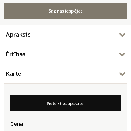
Saziņas iespējas
Apraksts
Ērtības
Karte
Pieteikties apskatei
Cena