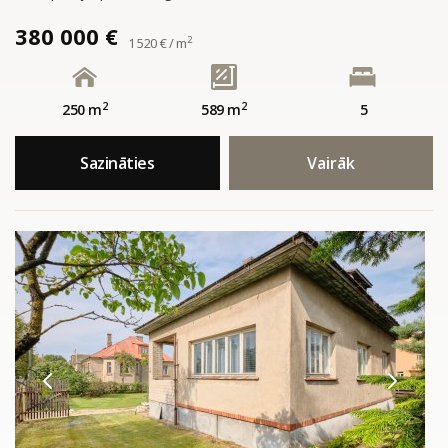
380 000 €
2
1 520 € / m
2
2
250 m
589 m
5
Sazināties
Vairāk