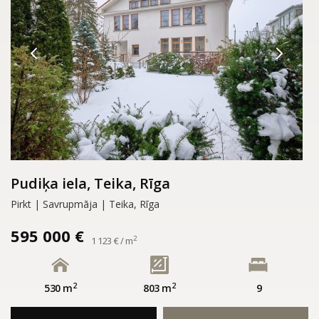
Pudiķa iela, Teika, Rīga
Pirkt | Savrupmāja | Teika, Rīga
595 000 €
2
1 123 € / m
2
2
530 m
803 m
9