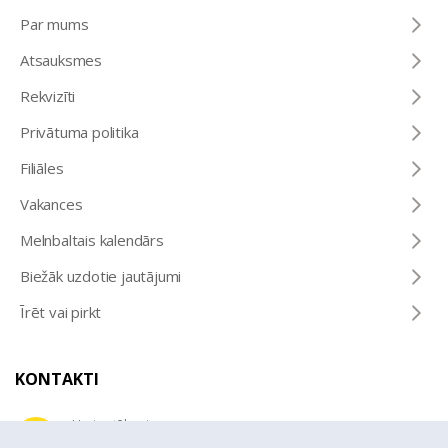
Par mums
Atsauksmes
Rekvizīti
Privātuma politika
Filiāles
Vakances
Melnbaltais kalendārs
Biežāk uzdotie jautājumi
Īrēt vai pirkt
KONTAKTI
Uzziņu tālrunis