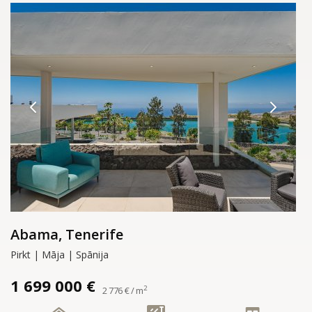
Abama, Tenerife
Pirkt | Māja | Spānija
1 699 000 €
2
2 776 € / m