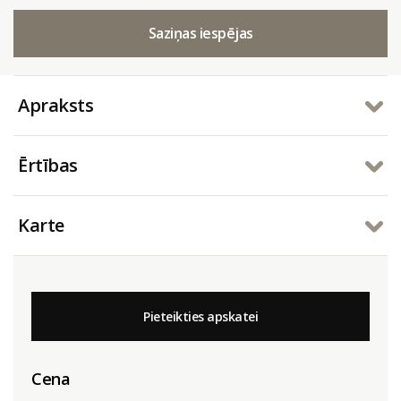
Saziņas iespējas
Apraksts
Ērtības
Karte
Pieteikties apskatei
Cena