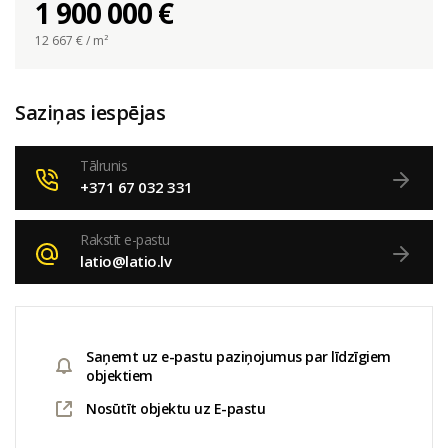
1 900 000 €
12 667
€ / m²
Saziņas iespējas
Tālrunis
+371 67 032 331
Rakstīt e-pastu
latio@latio.lv
Saņemt uz e-pastu paziņojumus par līdzīgiem
objektiem
Nosūtīt objektu uz E-pastu