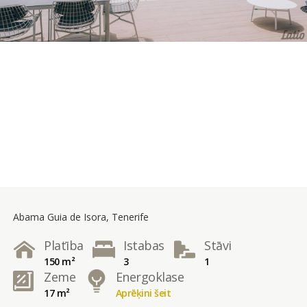
Abama Guia de Isora, Tenerife
Platība
Istabas
Stāvi
150 m²
3
1
Zeme
Energoklase
17 m²
Aprēķini šeit