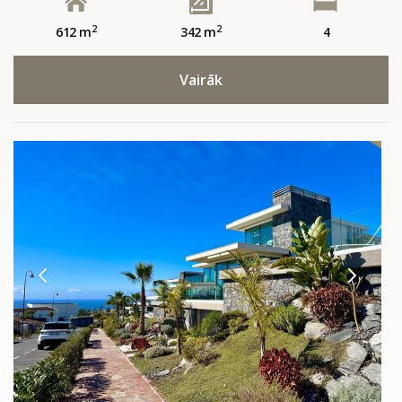
2
2
612 m
342 m
4
Vairāk