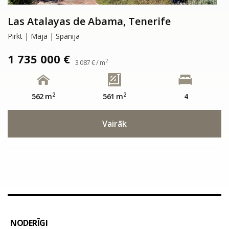
Las Atalayas de Abama, Tenerife
Pirkt | Māja | Spānija
1 735 000 €
2
3 087 € / m
2
2
562 m
561 m
4
Vairāk
NODERĪGI