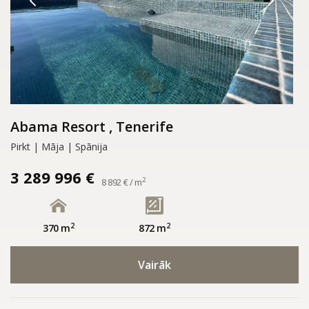
Abama Resort , Tenerife
Pirkt | Māja | Spānija
3 289 996 €
2
8 892 € / m
2
2
370 m
872 m
Vairāk