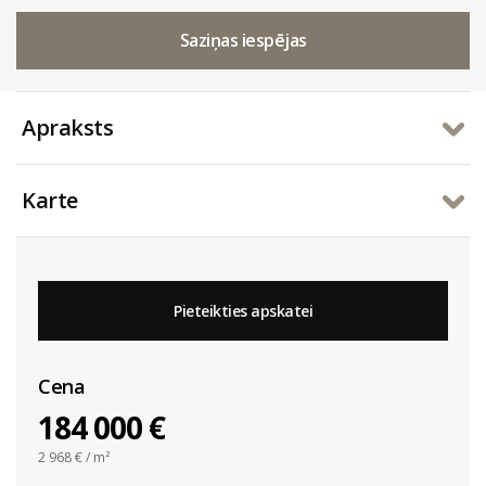
Saziņas iespējas
Apraksts
Karte
Pieteikties apskatei
Cena
184 000 €
2 968
€ / m²