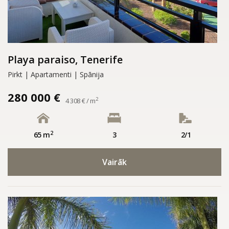
Playa paraiso, Tenerife
Pirkt | Apartamenti | Spānija
280 000 €
2
4 308 € / m
2
65 m
3
2/1
Vairāk