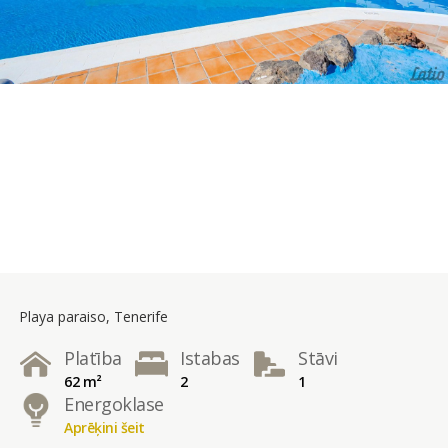
Playa paraiso, Tenerife
Platība
Istabas
Stāvi
62 m²
2
1
Energoklase
Aprēķini šeit