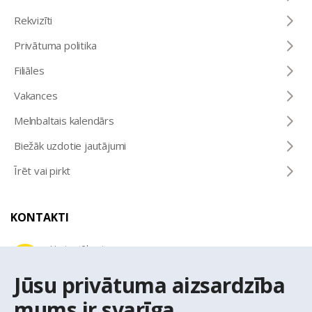
Rekvizīti
Privātuma politika
Filiāles
Vakances
Melnbaltais kalendārs
Biežāk uzdotie jautājumi
Īrēt vai pirkt
KONTAKTI
Uzziņu tālrunis
+371 67 032 300
Jūsu privātuma aizsardzība
mums ir svarīga
E-pasta adrese