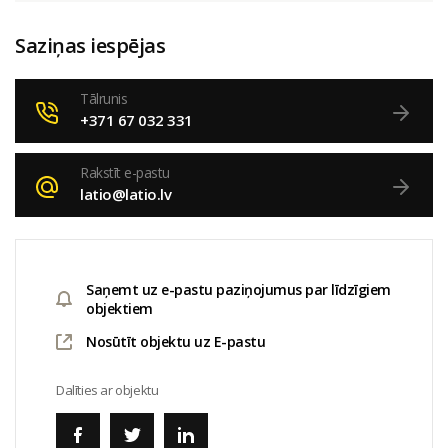
Saziņas iespējas
Tālrunis
+371 67 032 331
Rakstīt e-pastu
latio@latio.lv
Saņemt uz e-pastu paziņojumus par līdzīgiem
objektiem
Nosūtīt objektu uz E-pastu
Dalīties ar objektu