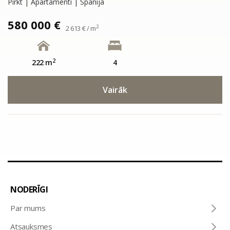
Pirkt | Apartamenti | Spānija
580 000 €
2
2 613 € / m
2
222 m
4
Vairāk
NODERĪGI
Par mums
Atsauksmes