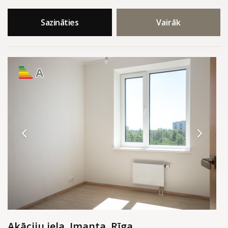
Sazināties
Vairāk
A
Akāciju iela, Imanta, Rīga