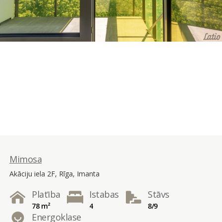
Mimosa
Akāciju iela 2F, Rīga, Imanta
Platība
Istabas
Stāvs
78 m²
4
8/9
Energoklase