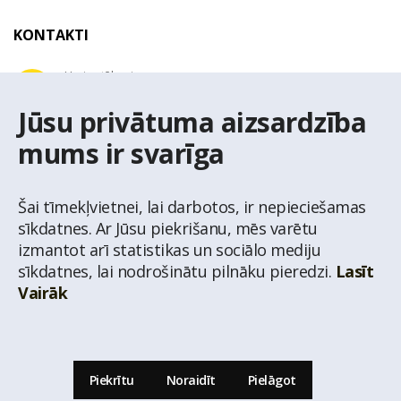
KONTAKTI
Uzziņu tālrunis
+371 67 032 300
Jūsu privātuma aizsardzība
mums ir svarīga
E-pasta adrese
latio@latio.lv
Šai tīmekļvietnei, lai darbotos, ir nepieciešamas
sīkdatnes. Ar Jūsu piekrišanu, mēs varētu
izmantot arī statistikas un sociālo mediju
sīkdatnes, lai nodrošinātu pilnāku pieredzi.
Lasīt
Vairāk
© Nekustamo īpašumu aģentūra Latio.
Aizliegta informācijas pārpublicēšana no
mājas lapas www.latio.lv bez Latio rakstiskas atļaujas. Lapā izmantoti Valsts Adrešu
reģistra Adrešu klasifikatora dati,
© Valsts zemes dienests.
Piekrītu
Noraidīt
Pielāgot