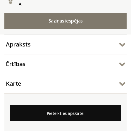
A
Saziņas iespējas
Apraksts
Ērtības
Karte
Pieteikties apskatei