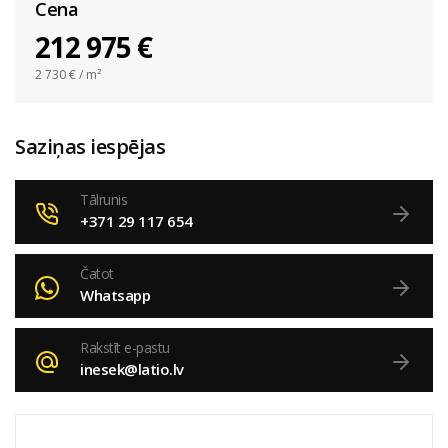
Cena
212 975 €
2 730
€ / m²
Saziņas iespējas
Tālrunis
+371 29 117 654
Čatot
Whatsapp
Rakstīt e-pastu
inesek@latio.lv