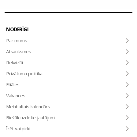
NODERĪGI
Par mums
Atsauksmes
Rekvizīti
Privātuma politika
Filiāles
Vakances
Melnbaltais kalendārs
Biežāk uzdotie jautājumi
Īrēt vai pirkt