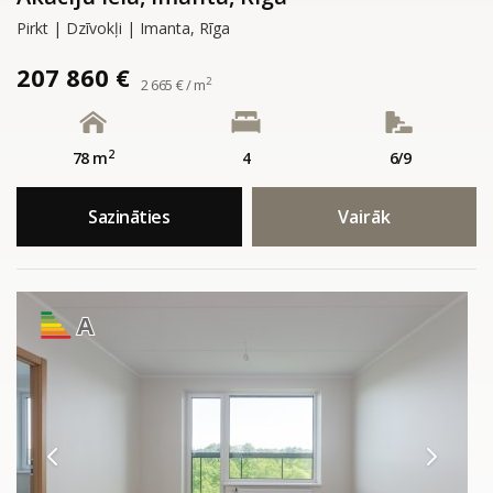
Pirkt | Dzīvokļi | Imanta, Rīga
207 860 €
2
2 665 € / m
2
78 m
4
6/9
Sazināties
Vairāk
A