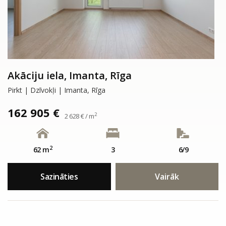
Akāciju iela, Imanta, Rīga
Pirkt | Dzīvokļi | Imanta, Rīga
162 905 €
2
2 628 € / m
2
62 m
3
6/9
Sazināties
Vairāk