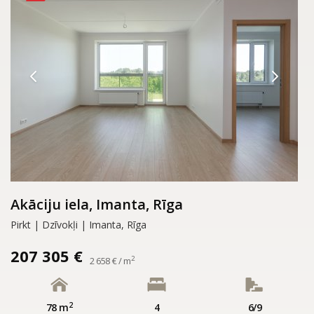
Akāciju iela, Imanta, Rīga
Pirkt | Dzīvokļi | Imanta, Rīga
207 305 €
2
2 658 € / m
2
78 m
4
6/9