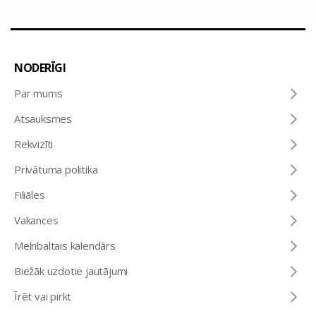
NODERĪGI
Par mums
Atsauksmes
Rekvizīti
Privātuma politika
Filiāles
Vakances
Melnbaltais kalendārs
Biežāk uzdotie jautājumi
Īrēt vai pirkt