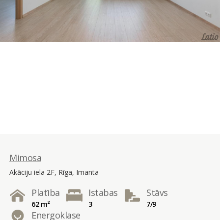
Mimosa
Akāciju iela 2F, Rīga, Imanta
Platība
Istabas
Stāvs
62 m²
3
7/9
Energoklase