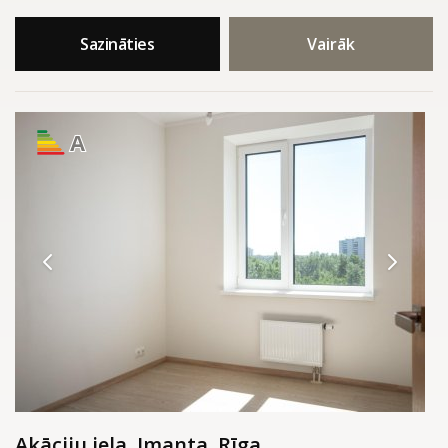
Sazināties
Vairāk
A
Akāciju iela, Imanta, Rīga