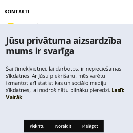
KONTAKTI
Uzziņu tālrunis
+371 67 032 300
Jūsu privātuma aizsardzība
mums ir svarīga
E-pasta adrese
latio@latio.lv
Šai tīmekļvietnei, lai darbotos, ir nepieciešamas
sīkdatnes. Ar Jūsu piekrišanu, mēs varētu
izmantot arī statistikas un sociālo mediju
sīkdatnes, lai nodrošinātu pilnāku pieredzi.
Lasīt
Vairāk
© Nekustamo īpašumu aģentūra Latio.
Aizliegta informācijas pārpublicēšana no
mājas lapas www.latio.lv bez Latio rakstiskas atļaujas. Lapā izmantoti Valsts Adrešu
reģistra Adrešu klasifikatora dati,
© Valsts zemes dienests.
Piekrītu
Noraidīt
Pielāgot