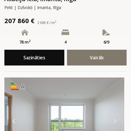
Pirkt | Dzīvokļi | Imanta, Rīga
207 860 €
2
2 665 € / m
2
78 m
4
6/9
Sazināties
Vairāk
A