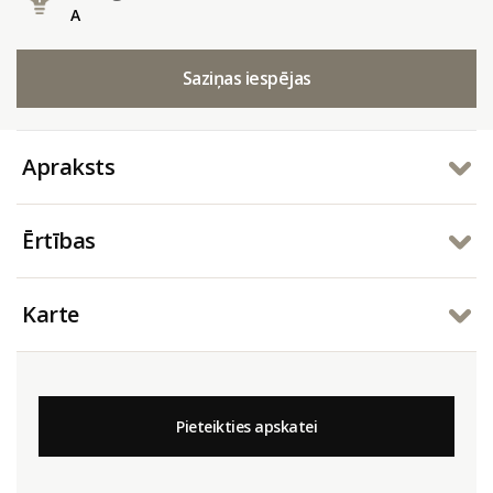
A
Saziņas iespējas
Apraksts
Ērtības
Karte
Pieteikties apskatei