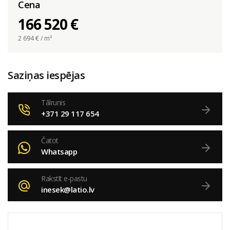
Cena
166 520 €
2 694
€ / m²
Saziņas iespējas
Tālrunis
+371 29 117 654
Čatot
Whatsapp
Rakstīt e-pastu
inesek@latio.lv