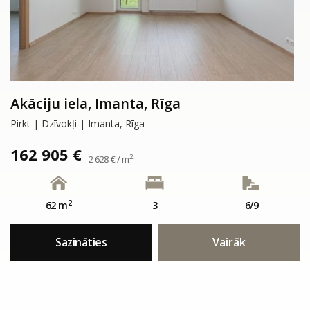
Akāciju iela, Imanta, Rīga
Pirkt | Dzīvokļi | Imanta, Rīga
162 905 €
2
2 628 € / m
2
62 m
3
6/9
Sazināties
Vairāk