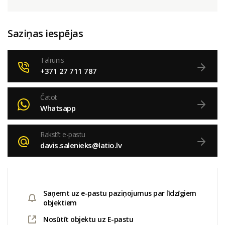
Saziņas iespējas
Tālrunis
+371 27 711 787
Čatot
Whatsapp
Rakstīt e-pastu
davis.salenieks@latio.lv
Saņemt uz e-pastu paziņojumus par līdzīgiem
objektiem
Nosūtīt objektu uz E-pastu