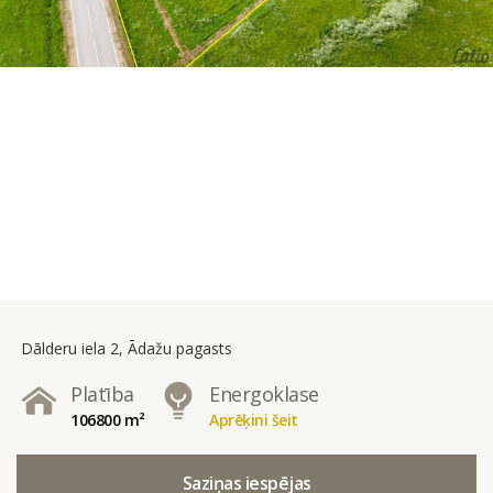
Dālderu iela 2, Ādažu pagasts
Platība
Energoklase
106800 m²
Aprēķini šeit
Saziņas iespējas