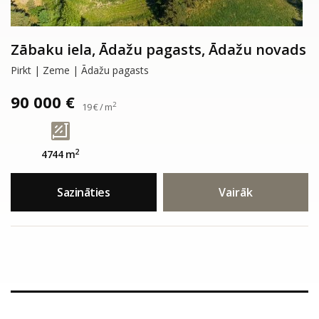
Zābaku iela, Ādažu pagasts, Ādažu novads
Pirkt | Zeme | Ādažu pagasts
90 000 €
2
19 € / m
2
4744 m
Sazināties
Vairāk