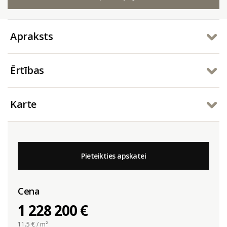
Apraksts
Ērtības
Karte
Pieteikties apskatei
Cena
1 228 200 €
11.5
€ / m²