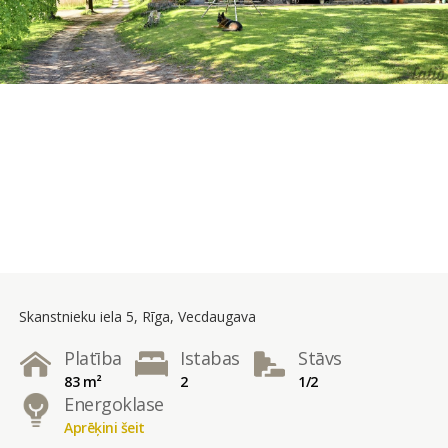
Skanstnieku iela 5, Rīga, Vecdaugava
Platība
Istabas
Stāvs
83 m²
2
1/2
Energoklase
Aprēķini šeit