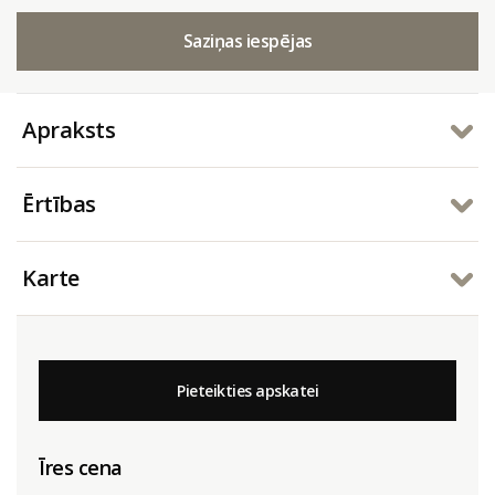
Saziņas iespējas
Apraksts
Ērtības
Karte
Pieteikties apskatei
Īres cena