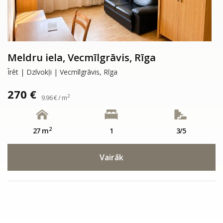
Meldru iela, Vecmīlgrāvis, Rīga
Īrēt | Dzīvokļi | Vecmīlgrāvis, Rīga
270 €
2
9.96 € / m
2
27 m
1
3/5
Vairāk