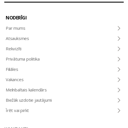
NODERĪGI
Par mums
Atsauksmes
Rekvizīti
Privātuma politika
Filiāles
Vakances
Melnbaltais kalendārs
Biežāk uzdotie jautājumi
Īrēt vai pirkt