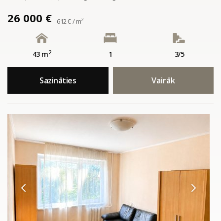
26 000 €
2
612 € / m
2
43 m
1
3/5
Sazināties
Vairāk