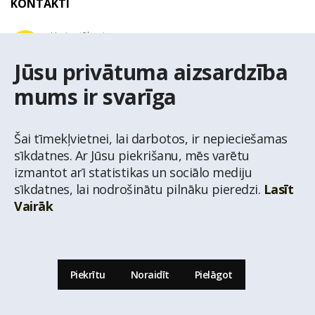
KONTAKTI
Uzziņu tālrunis
+371 67 032 300
Jūsu privātuma aizsardzība
mums ir svarīga
E-pasta adrese
latio@latio.lv
Šai tīmekļvietnei, lai darbotos, ir nepieciešamas
sīkdatnes. Ar Jūsu piekrišanu, mēs varētu
izmantot arī statistikas un sociālo mediju
sīkdatnes, lai nodrošinātu pilnāku pieredzi.
Lasīt
Vairāk
© Nekustamo īpašumu aģentūra Latio.
Aizliegta informācijas pārpublicēšana no
mājas lapas www.latio.lv bez Latio rakstiskas atļaujas. Lapā izmantoti Valsts Adrešu
reģistra Adrešu klasifikatora dati,
© Valsts zemes dienests.
Piekrītu
Noraidīt
Pielāgot
Uz lapas augšu