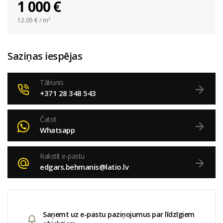
1 000 €
12.05
€ / m²
Saziņas iespējas
Tālrunis
+371 28 348 543
Čatot
Whatsapp
Rakstīt e-pastu
edgars.behmanis@latio.lv
Saņemt uz e-pastu paziņojumus par līdzīgiem