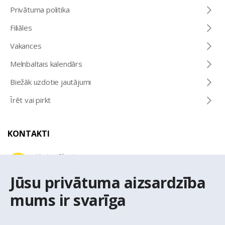
Privātuma politika
Filiāles
Vakances
Melnbaltais kalendārs
Biežāk uzdotie jautājumi
Īrēt vai pirkt
KONTAKTI
Uzziņu tālrunis
+371 67 032 300
Jūsu privātuma aizsardzība
mums ir svarīga
E-pasta adrese
latio@latio.lv