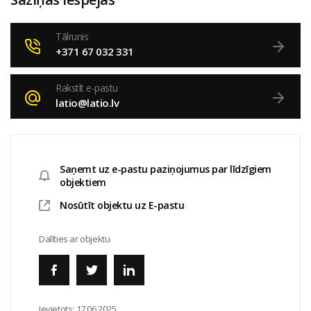
Tālrunis
+371 67 032 331
Rakstīt e-pastu
latio@latio.lv
Saņemt uz e-pastu paziņojumus par līdzīgiem
objektiem
Nosūtīt objektu uz E-pastu
Dalīties ar objektu
Ievietots:
17.06.2025.