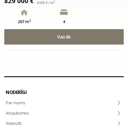
829 000 €
2
4 005 € / m
2
207 m
4
Vairāk
NODERĪGI
Par mums
Atsauksmes
Rekvizīti