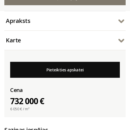
Apraksts
Karte
Pieteikties apskatei
Cena
732 000 €
6 050
€ / m²
Saziņas iespējas