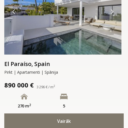
El Paraíso, Spain
Pirkt | Apartamenti | Spānija
890 000 €
2
3 296 € / m
2
270 m
5
Vairāk