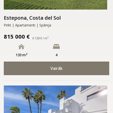
Estepona, Costa del Sol
Pirkt | Apartamenti | Spānija
815 000 €
2
6 128 € / m
2
133 m
4
Vairāk