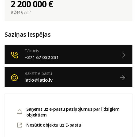
2 200 000 €
9 244
€ / m²
Saziņas iespējas
Tālrunis
+371 67 032 331
Rakstīt e-pastu
latio@latio.lv
Saņemt uz e-pastu paziņojumus par līdzīgiem
objektiem
Nosūtīt objektu uz E-pastu