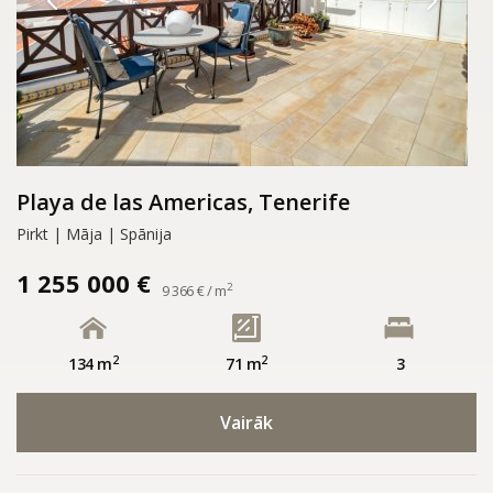
Playa de las Americas, Tenerife
Pirkt | Māja | Spānija
1 255 000 €
2
9 366 € / m
2
2
134 m
71 m
3
Vairāk