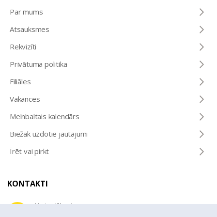
Par mums
Atsauksmes
Rekvizīti
Privātuma politika
Filiāles
Vakances
Melnbaltais kalendārs
Biežāk uzdotie jautājumi
Īrēt vai pirkt
KONTAKTI
Uzziņu tālrunis