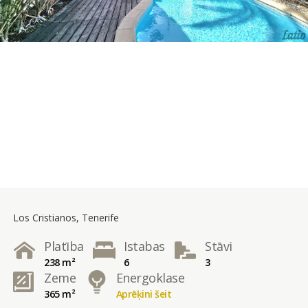
Los Cristianos, Tenerife
Platība
Istabas
Stāvi
238 m²
6
3
Zeme
Energoklase
365 m²
Aprēķini šeit