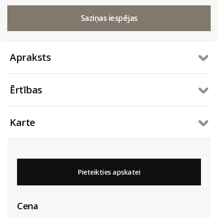
Saziņas iespējas
Apraksts
Ērtības
Karte
Pieteikties apskatei
Cena