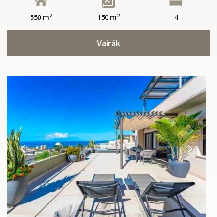
2
2
550 m
150 m
4
Vairāk