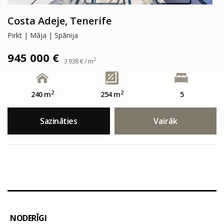
Costa Adeje, Tenerife
Pirkt | Māja | Spānija
945 000 €
2
3 938 € / m
2
2
240 m
254 m
5
Sazināties
Vairāk
NODERĪGI