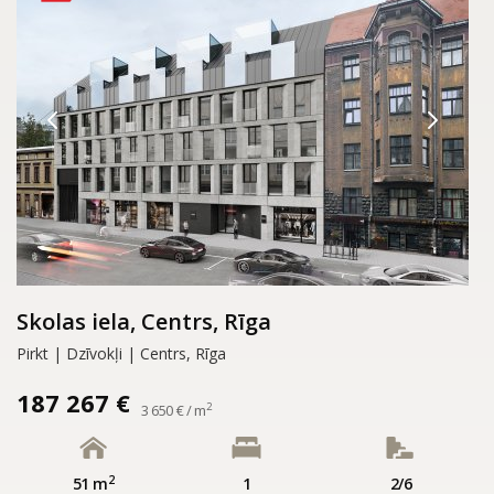
Skolas iela, Centrs, Rīga
Pirkt | Dzīvokļi | Centrs, Rīga
187 267 €
2
3 650 € / m
2
51 m
1
2/6