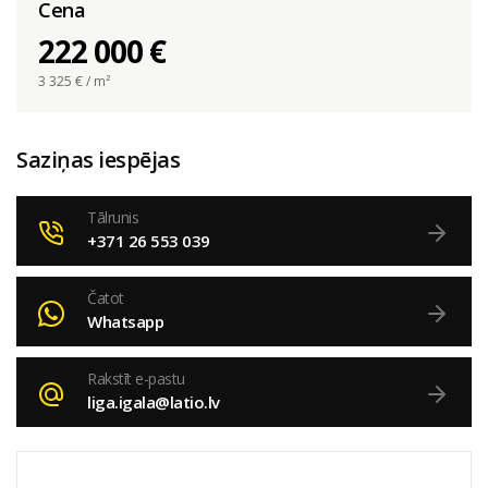
Cena
222 000 €
3 325
€ / m²
Saziņas iespējas
Tālrunis
+371 26 553 039
Čatot
Whatsapp
Rakstīt e-pastu
liga.igala@latio.lv