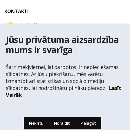
KONTAKTI
Uzziņu tālrunis
+371 67 032 300
Jūsu privātuma aizsardzība
mums ir svarīga
E-pasta adrese
latio@latio.lv
Šai tīmekļvietnei, lai darbotos, ir nepieciešamas
sīkdatnes. Ar Jūsu piekrišanu, mēs varētu
izmantot arī statistikas un sociālo mediju
sīkdatnes, lai nodrošinātu pilnāku pieredzi.
Lasīt
Vairāk
© Nekustamo īpašumu aģentūra Latio.
Aizliegta informācijas pārpublicēšana no
mājas lapas www.latio.lv bez Latio rakstiskas atļaujas. Lapā izmantoti Valsts Adrešu
reģistra Adrešu klasifikatora dati,
© Valsts zemes dienests.
Piekrītu
Noraidīt
Pielāgot