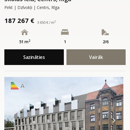
Pirkt | Dzīvokļi | Centrs, Rīga
187 267 €
2
3 650 € / m
2
51 m
1
2/6
Sazināties
Vairāk
A