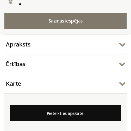
A
Saziņas iespējas
Apraksts
Ērtības
Karte
Pieteikties apskatei