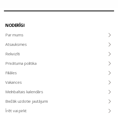
NODERĪGI
Par mums
Atsauksmes
Rekvizīti
Privātuma politika
Filiāles
Vakances
Melnbaltais kalendārs
Biežāk uzdotie jautājumi
Īrēt vai pirkt