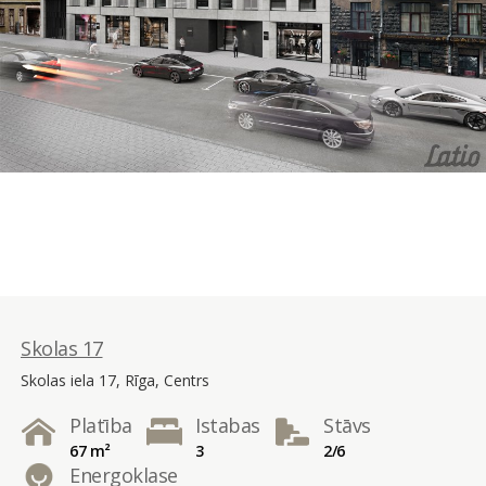
Skolas 17
Skolas iela 17, Rīga, Centrs
Platība
Istabas
Stāvs
67 m²
3
2/6
Energoklase