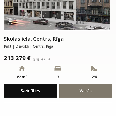
Skolas iela, Centrs, Rīga
Pirkt | Dzīvokļi | Centrs, Rīga
213 279 €
2
3 451 € / m
2
62 m
3
2/6
Sazināties
Vairāk