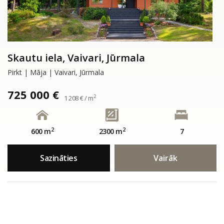
Skautu iela, Vaivari, Jūrmala
Pirkt | Māja | Vaivari, Jūrmala
725 000 €
2
1 208 € / m
2
2
600 m
2300 m
7
Sazināties
Vairāk