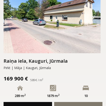
Raiņa iela, Kauguri, Jūrmala
Pirkt | Māja | Kauguri, Jūrmala
169 900 €
2
589 € / m
2
2
289 m
1879 m
10