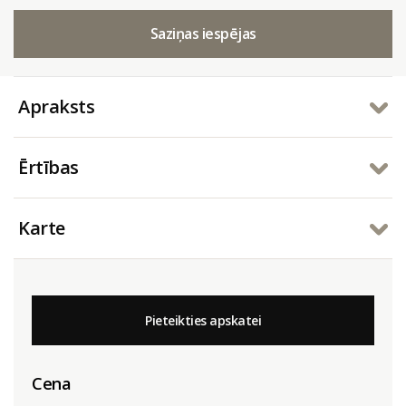
Saziņas iespējas
Apraksts
Ērtības
Karte
Pieteikties apskatei
Cena