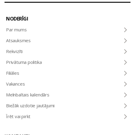
NODERĪGI
Par mums
Atsauksmes
Rekvizīti
Privātuma politika
Filiāles
Vakances
Melnbaltais kalendārs
Biežāk uzdotie jautājumi
Īrēt vai pirkt