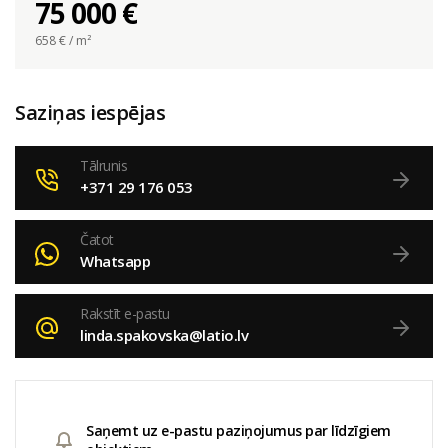
75 000 €
658
€ / m²
Saziņas iespējas
Tālrunis
+371 29 176 053
Čatot
Whatsapp
Rakstīt e-pastu
linda.spakovska@latio.lv
Saņemt uz e-pastu paziņojumus par līdzīgiem