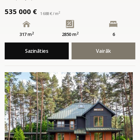
535 000 €
2
1 688 € / m
2
2
317 m
2850 m
6
Sazināties
Vairāk