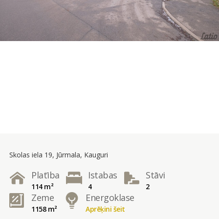
Skolas iela 19, Jūrmala, Kauguri
Platība
Istabas
Stāvi
114 m²
4
2
Zeme
Energoklase
1158 m²
Aprēķini šeit