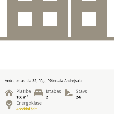
Andrejostas iela 35, Rīga, Pētersala-Andrejsala
Platība
Istabas
Stāvs
106 m²
2
2/6
Energoklase
Aprēķini šeit