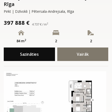
Rīga
Pirkt | Dzīvokli | Pētersala-Andrejsala, Rīga
397 888 €
2
4 737 € / m
2
84 m
2
2
Sazināties
Vairāk