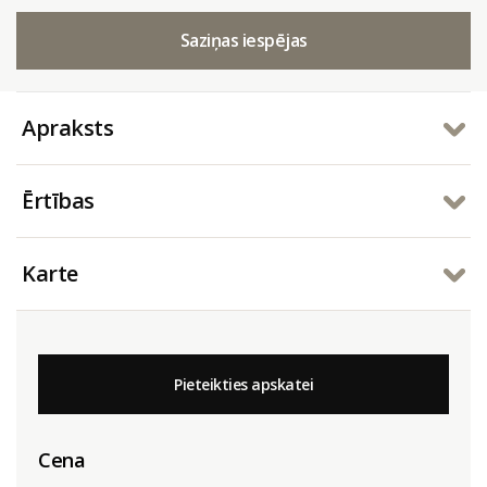
Saziņas iespējas
Apraksts
Ērtības
Karte
Pieteikties apskatei
Cena