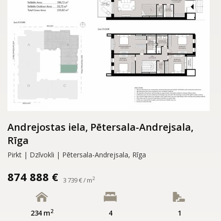
Andrejostas iela, Pētersala-Andrejsala,
Rīga
Pirkt | Dzīvokli | Pētersala-Andrejsala, Rīga
874 888 €
2
3 739 € / m
2
234 m
4
1