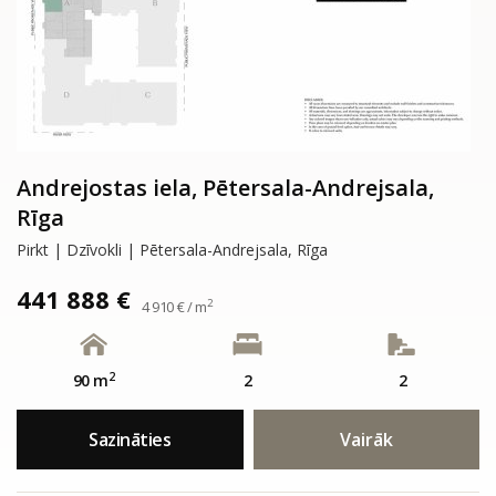
Andrejostas iela, Pētersala-Andrejsala,
Rīga
Pirkt | Dzīvokli | Pētersala-Andrejsala, Rīga
441 888 €
2
4 910 € / m
2
90 m
2
2
Sazināties
Vairāk