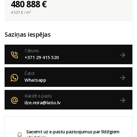
480 888 €
4 537
€ / m²
Saziņas iespējas
Tālrunis
+371 29 415 520
Čatot
Whatsapp
Rakstīt e-pastu
ilze.reira@latio.lv
Saņemt uz e-pastu paziņojumus par līdzīgiem