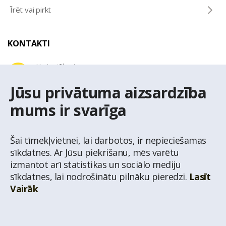
Īrēt vai pirkt
KONTAKTI
Uzziņu tālrunis
+371 67 032 300
Jūsu privātuma aizsardzība
mums ir svarīga
E-pasta adrese
latio@latio.lv
Šai tīmekļvietnei, lai darbotos, ir nepieciešamas
sīkdatnes. Ar Jūsu piekrišanu, mēs varētu
izmantot arī statistikas un sociālo mediju
sīkdatnes, lai nodrošinātu pilnāku pieredzi.
Lasīt
Vairāk
© Nekustamo īpašumu aģentūra Latio.
Aizliegta informācijas pārpublicēšana no
mājas lapas www.latio.lv bez Latio rakstiskas atļaujas. Lapā izmantoti Valsts Adrešu
reģistra Adrešu klasifikatora dati,
© Valsts zemes dienests.