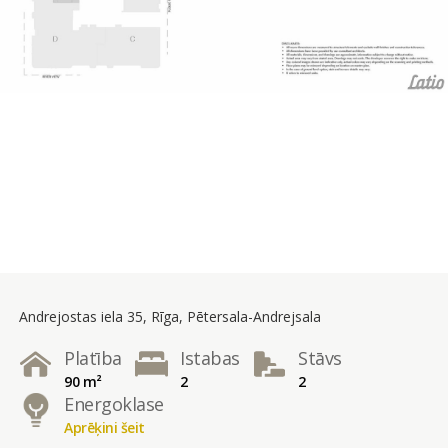
Andrejostas iela 35, Rīga, Pētersala-Andrejsala
Platība
Istabas
Stāvs
90 m²
2
2
Energoklase
Aprēķini šeit