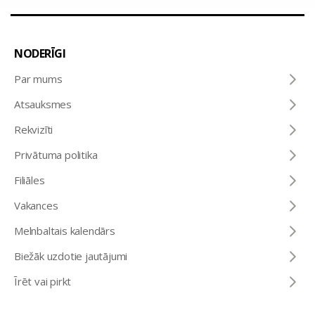
NODERĪGI
Par mums
Atsauksmes
Rekvizīti
Privātuma politika
Filiāles
Vakances
Melnbaltais kalendārs
Biežāk uzdotie jautājumi
Īrēt vai pirkt