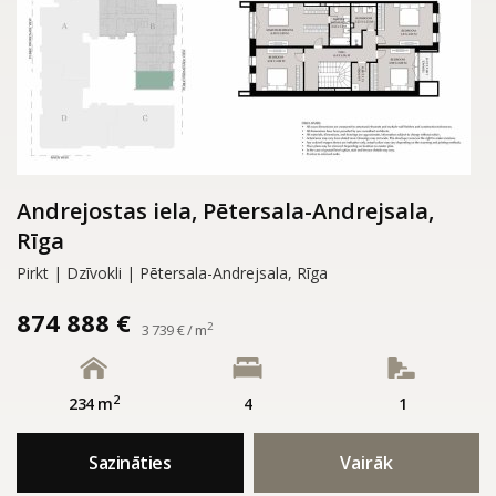
Andrejostas iela, Pētersala-Andrejsala,
Rīga
Pirkt | Dzīvokli | Pētersala-Andrejsala, Rīga
874 888 €
2
3 739 € / m
2
234 m
4
1
Sazināties
Vairāk