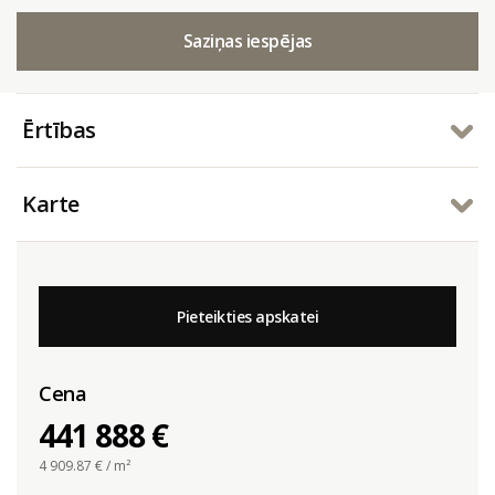
Saziņas iespējas
Ērtības
Karte
Pieteikties apskatei
Cena
441 888 €
4 909.87
€ / m²