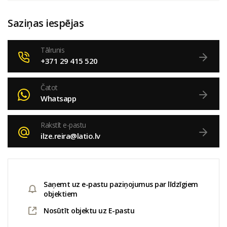
Saziņas iespējas
Tālrunis
+371 29 415 520
Čatot
Whatsapp
Rakstīt e-pastu
ilze.reira@latio.lv
Saņemt uz e-pastu paziņojumus par līdzīgiem
objektiem
Nosūtīt objektu uz E-pastu