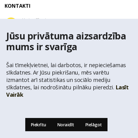
KONTAKTI
Uzziņu tālrunis
+371 67 032 300
Jūsu privātuma aizsardzība
mums ir svarīga
E-pasta adrese
latio@latio.lv
Šai tīmekļvietnei, lai darbotos, ir nepieciešamas
sīkdatnes. Ar Jūsu piekrišanu, mēs varētu
izmantot arī statistikas un sociālo mediju
sīkdatnes, lai nodrošinātu pilnāku pieredzi.
Lasīt
Vairāk
© Nekustamo īpašumu aģentūra Latio.
Aizliegta informācijas pārpublicēšana no
mājas lapas www.latio.lv bez Latio rakstiskas atļaujas. Lapā izmantoti Valsts Adrešu
reģistra Adrešu klasifikatora dati,
© Valsts zemes dienests.
Piekrītu
Noraidīt
Pielāgot
Uz lapas augšu