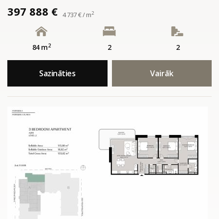
397 888 €
2
4 737 € / m
2
84 m
2
2
Sazināties
Vairāk