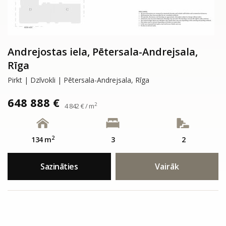
Andrejostas iela, Pētersala-Andrejsala,
Rīga
Pirkt | Dzīvokli | Pētersala-Andrejsala, Rīga
648 888 €
2
4 842 € / m
2
134 m
3
2
Sazināties
Vairāk